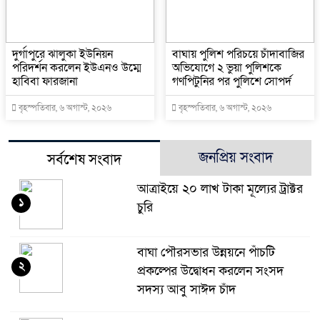
দুর্গাপুরে ঝালুকা ইউনিয়ন
বাঘায় পুলিশ পরিচয়ে চাঁদাবাজির
পরিদর্শন করলেন ইউএনও উম্মে
অভিযোগে ২ ভুয়া পুলিশকে
হাবিবা ফারজানা
গণপিটুনির পর পুলিশে সোপর্দ
বৃহস্পতিবার, ৬ অগাস্ট, ২০২৬
বৃহস্পতিবার, ৬ অগাস্ট, ২০২৬
জনপ্রিয় সংবাদ
সর্বশেষ সংবাদ
আত্রাইয়ে ২০ লাখ টাকা মূল্যের ট্রাক্টর
১
চুরি
বাঘা পৌরসভার উন্নয়নে পাঁচটি
২
প্রকল্পের উদ্বোধন করলেন সংসদ
সদস্য আবু সাঈদ চাঁদ