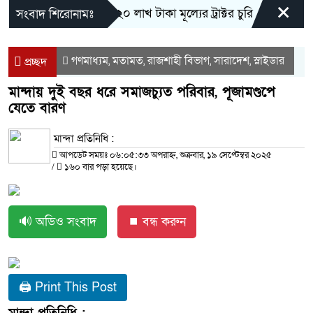
×
আত্রাইয়ে ২০ লাখ টাকা মূল্যের ট্রাক্টর চুরি
বাঘা পৌরসভ
সংবাদ শিরোনামঃ
গণমাধ্যম
মতামত
রাজশাহী বিভাগ
সারাদেশ
স্লাইডার
,
,
,
,
প্রচ্ছদ
মান্দায় দুই বছর ধরে সমাজচ্যুত পরিবার, পূজামণ্ডপে
যেতে বারণ
মান্দা প্রতিনিধি :
আপডেট সময়ঃ ০৬:০৫:৩৩ অপরাহ্ন, শুক্রবার, ১৯ সেপ্টেম্বর ২০২৫
/
১৬০ বার পড়া হয়েছে।
🔊 অডিও সংবাদ
⏹ বন্ধ করুন
🖨 Print This Post