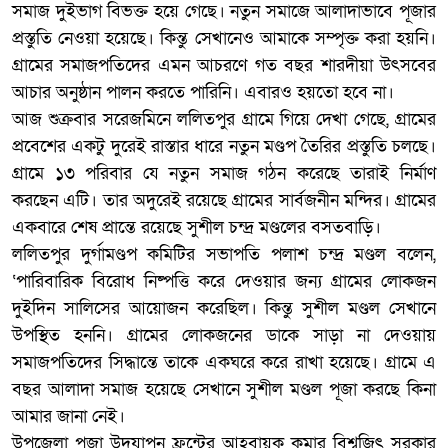
সমাজ দুইভাগ বিভক্ত হয়ে গেছে। নতুন সমাজে আলাদাভাবে পূজার
প্রস্তুতি নেওয়া হয়েছে। কিন্তু সেখানেও আমাকে সম্পৃক্ত করা হয়নি।
গ্রামের সমাজপতিদের এমন আচরণে গত বছর শারদীয়া উৎসবের
আচার অনুষ্ঠান পালন করতে পারিনি। এবারও হয়তো হবে না।
আজ শুক্রবার সরেজমিনে ললিতপুর গ্রামে গিয়ে দেখা গেছে, গ্রামের
প্রবেশের একটু দুরেই রাস্তার ধারে নতুন মণ্ডপ তৈরির প্রস্তুতি চলছে।
গ্রামে ১৩ পরিবার যে নতুন সমাজ গঠন করেছে তারাই নির্মাণ
করছেন এটি। তার অদুরেই রয়েছে গ্রামের সার্বজনীন মন্দির। গ্রামের
একবারে শেষ প্রান্তে রয়েছে সুশীল চন্দ্র মণ্ডলের বসতবাড়ি।
ললিতপুর দুর্গামণ্ডপ কমিটির সভাপতি পলাশ চন্দ্র মণ্ডল বলেন,
‘পারিবারিক বিরোধ নিষ্পত্তি করে দেওয়ার জন্য গ্রামের লোকজন
দুইদিন সালিসের আয়োজন করেছিল। কিন্তু সুশীল মণ্ডল সেখানে
উপস্থিত হননি। গ্রামের লোকজনের ডাকে সাড়া না দেওয়ায়
সমাজপতিদের সিদ্ধান্তে তাকে একঘরে করে রাখা হয়েছে। গ্রামে এ
বছর আলাদা সমাজ হয়েছে সেখানে সুশীল মণ্ডল পূজা করছে কিনা
আমার জানা নেই।
উপজেলা পূজা উদযাপন ফ্রন্টের আহবায়ক কুমার বিশ্বজিৎ সরকার