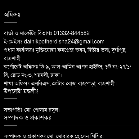
৭
শিক্ষার্থীদের মাঝে গাছে চারা বিতরণ
করেন
অফিসঃ
মান্দায় পাঁজরভাঙা থেকে জলছত্র পর্যন্ত
বার্তা ও মার্কেটিং বিভাগঃ 01332-844582
৮
সড়ক প্রশস্তকরণ কাজের উদ্বোধন
ই-মেইলঃ dainikpotherdisha24@gmail.com
করলেন এমপি ডা. ইকরামুল বারী টিপু
প্রধান কার্যালয়ঃ মুক্তিযোদ্ধা কমপ্লেক্স ভবন, দ্বিতীয় তলা, দুর্গাপুর,
রাজশাহী।
জুলাই গণঅভ্যুত্থান স্মরণে ৩০০
৯
কর্পোরেট অফিসঃ ডি-৯, আল-আমিন আপন হাইট্স, প্লট নং-২৭/১/
শিক্ষার্থীদের মাঝে গাছে চারা বিতরণ
বি, রোড নং-৩, শ্যামলী, ঢাকা।
করেন
শাখা অফিসঃ এনবিএস, গ্রেটার রোড, রাজপাড়া, রাজশাহী।
উপদেষ্টা মন্ডলীঃ
জনসেবামূলক স্বাস্থ্যসেবায় নতুন
১০
উদ্যোগ, মান্দা স্বাস্থ্য কমপ্লেক্সে ফ্যান ও
নেবুলাইজার সলিউশন বিতরণ
সভাপতিঃ মো. গোলাম রসুল।
সম্পাদক ও প্রকাশকঃ
সম্পাদক ও প্রকাশকঃ মো. মোবারক হোসেন শিশির।