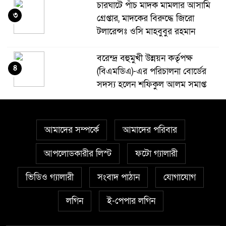
চারঘাটে পাঁচ মাদক মামলার আসামি
৩
গ্রেপ্তার, মাদকের বিরুদ্ধে জিরো
টলারেন্সঃ ওসি মাহবুবুর রহমান
বরেন্দ্র বহুমুখী উন্নয়ন কর্তৃপক্ষ
৪
(বিএমডিএ)-এর পরিচালনা বোর্ডের
সদস্য হলেন শফিকুল আলম সমাপ্ত
দুর্গাপুরে ঝালুকা ইউনিয়ন পরিদর্শন
৫
করলেন ইউএনও উম্মে হাবিবা
আমাদের সম্পর্কে
আমাদের পরিবার
ফারজানা
আপলোডকারীর লিস্ট
ফটো গ্যালারী
বাঘায় পুলিশ পরিচয়ে চাঁদাবাজির
৬
ভিডিও গ্যালারী
অভিযোগে ২ ভুয়া পুলিশকে গণপিটুনির
সংবাদ পাঠান
যোগাযোগ
পর পুলিশে সোপর্দ
লগিন
ই-পেপার লগিন
জুলাই গণঅভ্যুত্থান স্মরণে ৩০০