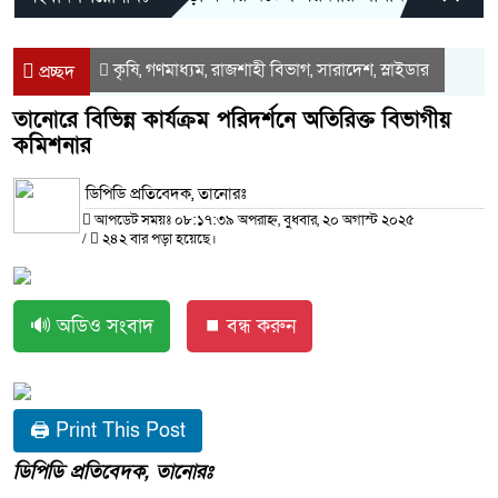
কৃষি
গণমাধ্যম
রাজশাহী বিভাগ
সারাদেশ
স্লাইডার
,
,
,
,
প্রচ্ছদ
তানোরে বিভিন্ন কার্যক্রম পরিদর্শনে অতিরিক্ত বিভাগীয়
কমিশনার
ডিপিডি প্রতিবেদক, তানোরঃ
আপডেট সময়ঃ ০৮:১৭:৩৯ অপরাহ্ন, বুধবার, ২০ অগাস্ট ২০২৫
/
২৪২ বার পড়া হয়েছে।
🔊 অডিও সংবাদ
⏹ বন্ধ করুন
🖨 Print This Post
ডিপিডি প্রতিবেদক, তানোরঃ