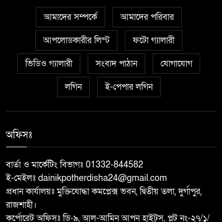
৫
পালিত
আমাদের সম্পর্কে
আমাদের পরিবার
আপলোডকারীর লিস্ট
ফটো গ্যালারী
শাহ্ নেয়ামতুল্লাহ কলেজে জুলাই
৬
গণঅভ্যুত্থান দিবস-২০২৬ উদযাপন
ভিডিও গ্যালারী
সংবাদ পাঠান
যোগাযোগ
লগিন
বড়াইগ্রামে ৩৬ জুলাই গণঅভ্যুত্থান
ই-পেপার লগিন
৭
দিবস-২৬ উপলক্ষ্যে আলোচনা সভা ও
চলচিত্র/প্রামাণ্য চিত্র প্রদর্শন
অফিসঃ
চাঁপাইনবাবগঞ্জের নাচোলে উপজেলা
৮
প্রশাসনের আয়োজনে ‘জুলাই
বার্তা ও মার্কেটিং বিভাগঃ 01332-844582
গণঅভ্যুত্থান দিবস
ই-মেইলঃ dainikpotherdisha24@gmail.com
হরিমোহন সরকারি উচ্চ বিদ্যালয়ে
প্রধান কার্যালয়ঃ মুক্তিযোদ্ধা কমপ্লেক্স ভবন, দ্বিতীয় তলা, দুর্গাপুর,
৯
জুলাই গণ-অভ্যুত্থান দিবস পালিত
রাজশাহী।
কর্পোরেট অফিসঃ ডি-৯, আল-আমিন আপন হাইট্স, প্লট নং-২৭/১/