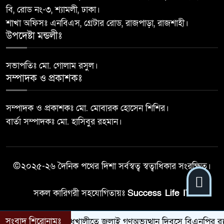
বি, রোড নং-৩, শ্যামলী, ঢাকা।
জুলাই শহীদ স্মৃতি আন্তঃথানা ফুটবল
শাখা অফিসঃ এনবিএস, গ্রেটার রোড, রাজপাড়া, রাজশাহী।
১০
টুর্নামেন্টের ফাইনাল ও পুরস্কার বিতরণ
উপদেষ্টা মন্ডলীঃ
অনুষ্ঠিত
সভাপতিঃ মো. গোলাম রসুল।
সম্পাদক ও প্রকাশকঃ
সম্পাদক ও প্রকাশকঃ মো. মোবারক হোসেন শিশির।
বার্তা সম্পাদকঃ মো. হাসিবুর রহমান।
©২০২৫-২৬ দৈনিক পথের দিশা সর্বস্বত্ব স্বত্বাধিকার সংরক্ষিত।
সকল কারিগরী সহযোগিতায়ঃ
Success Life IT
সংবাদ শিরোনামঃ
মধুখালীতে জুলাই গণঅভ্যুত্থান দিবসে বিএনপির র‍্য