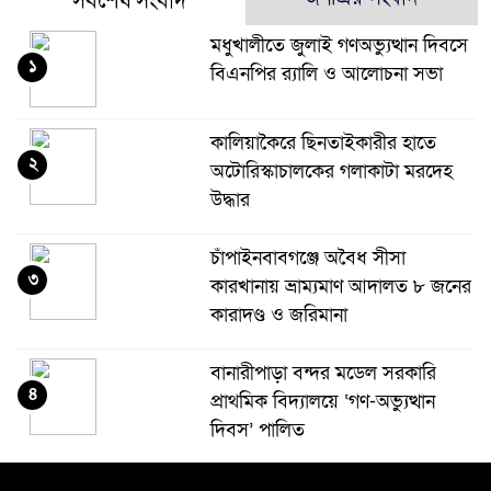
সর্বশেষ সংবাদ
মধুখালীতে জুলাই গণঅভ্যুত্থান দিবসে
১
বিএনপির র‍্যালি ও আলোচনা সভা
কালিয়াকৈরে ছিনতাইকারীর হাতে
২
অটোরিস্কাচালকের গলাকাটা মরদেহ
উদ্ধার
চাঁপাইনবাবগঞ্জে অবৈধ সীসা
৩
কারখানায় ভ্রাম্যমাণ আদালত ৮ জনের
কারাদণ্ড ও জরিমানা
বানারীপাড়া বন্দর মডেল সরকারি
৪
প্রাথমিক বিদ্যালয়ে ‘গণ-অভ্যুত্থান
দিবস’ পালিত
মধুখালীতে জুলাই গণঅভ্যুত্থান দিবস