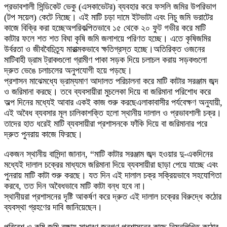
প্রভাবশালী সিন্ডিকেট ভেকু (এসকাভেটর) ব্যবহার করে ফসলি জমির উপরিভাগ
(টপ সয়েল) কেটে নিচ্ছে। এই মাটি চড়া দামে ইটভাটা এবং নিচু জমি ভরাটের
কাজে বিক্রি করা হচ্ছেঅপরিকল্পিতভাবে ১৫ থেকে ২০ ফুট গভীর করে মাটি
কাটার ফলে শত শত বিঘা কৃষি জমি জলাশয়ে পরিণত হচ্ছে। এতে কৃষিজমির
উর্বরতা ও জীববৈচিত্র্য মারাত্মকভাবে ক্ষতিগ্রস্ত হচ্ছে।অতিরিক্ত ওজনের
মাটিবাহী ড্রাম ট্রাকগুলো গ্রামীণ পাকা সড়ক দিয়ে চলাচল করায় সড়কগুলো
দ্রুত ভেঙে চলাচলের অনুপযোগী হয়ে পড়ছে।
প্রশাসন মাঝেমধ্যে ভ্রাম্যমাণ আদালত পরিচালনা করে মাটি কাটার সরঞ্জাম জব্দ
ও জরিমানা করছে। তবে ব্যবসায়ীরা মুচলেকা দিয়ে বা জরিমানা পরিশোধ করে
অল্প দিনের মধ্যেই আবার একই কাজ শুরু করছেএলাকাবাসীর পর্যবেক্ষণ অনুযায়ী,
এই অবৈধ ব্যবসার মূল চালিকাশক্তি হলো স্থানীয় দালাল ও প্রভাবশালী চক্র।
তাদের হাত ধরেই মাটি ব্যবসায়ীরা প্রশাসনকে ফাঁকি দিয়ে বা জরিমানার পরে
দ্রুত পুনরায় কাজে ফিরছে।
একজন স্থানীয় বাসিন্দা জানান, “মাটি কাটার সরঞ্জাম জব্দ হওয়ার দু-একদিনের
মধ্যেই দালাল চক্রের মাধ্যমে জরিমানা দিয়ে ব্যবসায়ীরা ছাড়া পেয়ে যাচ্ছে এবং
পুনরায় মাটি কাটা শুরু করছে। যত দিন এই দালাল চক্র সক্রিয়ভাবে সহযোগিতা
করবে, তত দিন অবৈধভাবে মাটি কাটা বন্ধ হবে না।
স্থানীয়রা প্রশাসনের দৃষ্টি আকর্ষণ করে দ্রুত এই দালাল চক্রের বিরুদ্ধে কঠোর
ব্যবস্থা গ্রহণের দাবি জানিয়েছেন।
পরিবেশ ও কৃষি জমি রক্ষায় সাধারণ জনগণ প্রশাসনের কাছে নিম্নলিখিত কঠোর