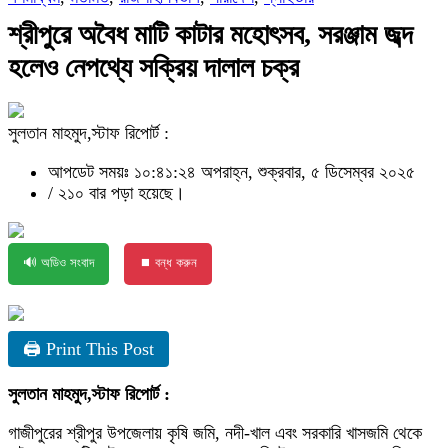
শ্রীপুরে অবৈধ মাটি কাটার মহোৎসব, সরঞ্জাম জব্দ
হলেও নেপথ্যে সক্রিয় দালাল চক্র
সুলতান মাহমুদ,স্টাফ রিপোর্ট :
আপডেট সময়ঃ ১০:৪১:২৪ অপরাহ্ন, শুক্রবার, ৫ ডিসেম্বর ২০২৫
/
২১০ বার পড়া হয়েছে।
🔊 অডিও সংবাদ
⏹ বন্ধ করুন
🖨 Print This Post
সুলতান মাহমুদ,স্টাফ রিপোর্ট :
গাজীপুরের শ্রীপুর উপজেলায় কৃষি জমি, নদী-খাল এবং সরকারি খাসজমি থেকে