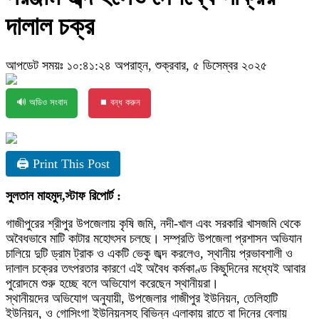
দালাল চক্র
আপডেট সময়ঃ ১০:৪১:২৪ অপরাহ্ন, শুক্রবার, ৫ ডিসেম্বর ২০২৫
🔊 অডিও সংবাদ
⏹ বন্ধ করুন
🖨 Print This Post
সুলতান মাহমুদ,স্টাফ রিপোর্ট :
গাজীপুরের শ্রীপুর উপজেলায় কৃষি জমি, নদী-খাল এবং সরকারি খাসজমি থেকে
অবৈধভাবে মাটি কাটার মহোৎসব চলছে। সম্প্রতি উপজেলা প্রশাসন অভিযান
চালিয়ে দুটি ড্রাম ট্রাক ও একটি ভেকু জব্দ করলেও, স্থানীয় প্রভাবশালী ও
দালাল চক্রের তৎপরতার কারণে এই অবৈধ কর্মকাণ্ড কিছুদিনের মধ্যেই আবার
পুরোদমে শুরু হচ্ছে বলে অভিযোগ করেছেন স্থানীয়রা।
স্থানীয়দের অভিযোগ অনুযায়ী, উপজেলার গাজীপুর ইউনিয়ন, তেলিহাটি
ইউনিয়ন, ও গোসিংগা ইউনিয়নসহ বিভিন্ন এলাকায় রাতে বা দিনের বেলায়