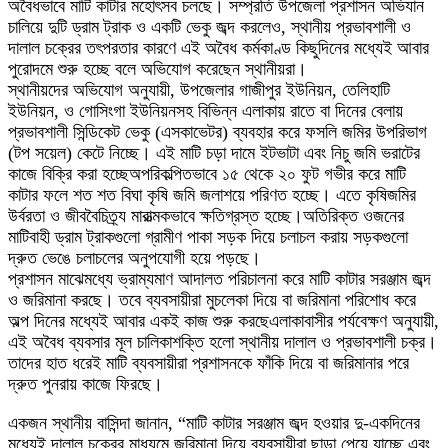
অবৈধভাবে মাটি কাটার মহোৎসব চলছে। সম্প্রতি উপজেলা প্রশাসন অভিযান
চালিয়ে দুটি ড্রাম ট্রাক ও একটি ভেকু জব্দ করলেও, স্থানীয় প্রভাবশালী ও
দালাল চক্রের তৎপরতার কারণে এই অবৈধ কর্মকাণ্ড কিছুদিনের মধ্যেই আবার
পুরোদমে শুরু হচ্ছে বলে অভিযোগ করেছেন স্থানীয়রা।
স্থানীয়দের অভিযোগ অনুযায়ী, উপজেলার গাজীপুর ইউনিয়ন, তেলিহাটি
ইউনিয়ন, ও গোসিংগা ইউনিয়নসহ বিভিন্ন এলাকায় রাতে বা দিনের বেলায়
প্রভাবশালী সিন্ডিকেট ভেকু (এসকাভেটর) ব্যবহার করে ফসলি জমির উপরিভাগ
(টপ সয়েল) কেটে নিচ্ছে। এই মাটি চড়া দামে ইটভাটা এবং নিচু জমি ভরাটের
কাজে বিক্রি করা হচ্ছেঅপরিকল্পিতভাবে ১৫ থেকে ২০ ফুট গভীর করে মাটি
কাটার ফলে শত শত বিঘা কৃষি জমি জলাশয়ে পরিণত হচ্ছে। এতে কৃষিজমির
উর্বরতা ও জীববৈচিত্র্য মারাত্মকভাবে ক্ষতিগ্রস্ত হচ্ছে।অতিরিক্ত ওজনের
মাটিবাহী ড্রাম ট্রাকগুলো গ্রামীণ পাকা সড়ক দিয়ে চলাচল করায় সড়কগুলো
দ্রুত ভেঙে চলাচলের অনুপযোগী হয়ে পড়ছে।
প্রশাসন মাঝেমধ্যে ভ্রাম্যমাণ আদালত পরিচালনা করে মাটি কাটার সরঞ্জাম জব্দ
ও জরিমানা করছে। তবে ব্যবসায়ীরা মুচলেকা দিয়ে বা জরিমানা পরিশোধ করে
অল্প দিনের মধ্যেই আবার একই কাজ শুরু করছেএলাকাবাসীর পর্যবেক্ষণ অনুযায়ী,
এই অবৈধ ব্যবসার মূল চালিকাশক্তি হলো স্থানীয় দালাল ও প্রভাবশালী চক্র।
তাদের হাত ধরেই মাটি ব্যবসায়ীরা প্রশাসনকে ফাঁকি দিয়ে বা জরিমানার পরে
দ্রুত পুনরায় কাজে ফিরছে।
একজন স্থানীয় বাসিন্দা জানান, “মাটি কাটার সরঞ্জাম জব্দ হওয়ার দু-একদিনের
মধ্যেই দালাল চক্রের মাধ্যমে জরিমানা দিয়ে ব্যবসায়ীরা ছাড়া পেয়ে যাচ্ছে এবং