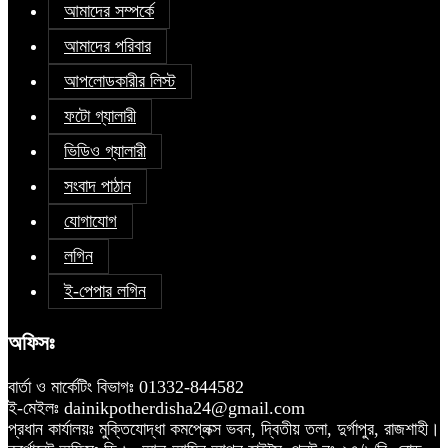
আমাদের সম্পর্কে
আমাদের পরিবার
আপলোডকারীর লিস্ট
ফটো গ্যালারী
ভিডিও গ্যালারী
সংবাদ পাঠান
যোগাযোগ
লগিন
ই-পেপার লগিন
অফিসঃ
বার্তা ও মার্কেটিং বিভাগঃ 01332-844582
ই-মেইলঃ dainikpotherdisha24@gmail.com
প্রধান কার্যালয়ঃ মুক্তিযোদ্ধা কমপ্লেক্স ভবন, দ্বিতীয় তলা, দুর্গাপুর, রাজশাহী।