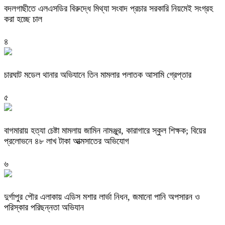
বদলগাছীতে এলএসডির বিরুদ্ধে মিথ্যা সংবাদ প্রচার সরকারি নিয়মেই সংগ্রহ
করা হচ্ছে চাল
৪
চারঘাট মডেল থানার অভিযানে তিন মামলার পলাতক আসামি গ্রেপ্তার
৫
বাগমারায় হত্যা চেষ্টা মামলায় জামিন নামঞ্জুর, কারাগারে স্কুল শিক্ষক; বিয়ের
প্রলোভনে ৪৮ লাখ টাকা আত্মসাতের অভিযোগ
৬
দুর্গাপুর পৌর এলাকায় এডিস মশার লার্ভা নিধন, জমানো পানি অপসারন ও
পরিস্কার পরিছন্নতা অভিযান