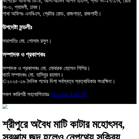
কর্পোরেট অফিসঃ ডি-৯, আল-আমিন আপন হাইট্স, প্লট নং-২৭/১/বি, রোড
নং-৩, শ্যামলী, ঢাকা।
শাখা অফিসঃ এনবিএস, গ্রেটার রোড, রাজপাড়া, রাজশাহী।
উপদেষ্টা মন্ডলীঃ
সভাপতিঃ মো. গোলাম রসুল।
সম্পাদক ও প্রকাশকঃ
সম্পাদক ও প্রকাশকঃ মো. মোবারক হোসেন শিশির।
বার্তা সম্পাদকঃ মো. হাসিবুর রহমান।
©২০২৫-২৬ দৈনিক পথের দিশা সর্বস্বত্ব স্বত্বাধিকার সংরক্ষিত।
সকল কারিগরী সহযোগিতায়ঃ
Success Life IT
শ্রীপুরে অবৈধ মাটি কাটার মহোৎসব,
সরঞ্জাম জব্দ হলেও নেপথ্যে সক্রিয়