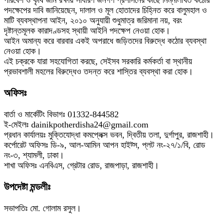
পদক্ষেপের দাবি জানিয়েছেন, দালাল ও মূল হোতাদের চিহ্নিত করে বালুমহাল ও
মাটি ব্যবস্থাপনা আইন, ২০১০ অনুযায়ী শুধুমাত্র জরিমানা নয়, বরং
দৃষ্টান্তমূলক কারাদণ্ডসহ স্থায়ী আইনি পদক্ষেপ নেওয়া হোক।
আইন অমান্য করে বারবার একই অপরাধে জড়িতদের বিরুদ্ধে কঠোর ব্যবস্থা
নেওয়া হোক।
এই চক্রকে যারা সহযোগিতা করছে, সেইসব সরকারি কর্মকর্তা বা স্থানীয়
প্রভাবশালী মহলের বিরুদ্ধেও তদন্ত করে শাস্তির ব্যবস্থা করা হোক।
অফিসঃ
বার্তা ও মার্কেটিং বিভাগঃ 01332-844582
ই-মেইলঃ dainikpotherdisha24@gmail.com
প্রধান কার্যালয়ঃ মুক্তিযোদ্ধা কমপ্লেক্স ভবন, দ্বিতীয় তলা, দুর্গাপুর, রাজশাহী।
কর্পোরেট অফিসঃ ডি-৯, আল-আমিন আপন হাইট্স, প্লট নং-২৭/১/বি, রোড
নং-৩, শ্যামলী, ঢাকা।
শাখা অফিসঃ এনবিএস, গ্রেটার রোড, রাজপাড়া, রাজশাহী।
উপদেষ্টা মন্ডলীঃ
সভাপতিঃ মো. গোলাম রসুল।