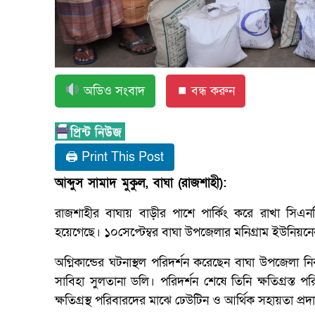
অডিও সংবাদ
⏹ বন্ধ করুন
🖨 Print This Post
আব্দুস সামাদ মুকুল, বাঘা (রাজশাহী):
রাজশাহীর বাঘায় বাড়ীর পাশে পার্কিং করে রাখা সিএনজ
হয়েগেছে। ১০সেপ্টেম্বর বাঘা উপজেলার মনিগ্রাম ইউনিয়নে
অগ্নিকান্ডের ঘটনাস্থল পরিদর্শন করেছেন বাঘা উপজেলা নির
সাবিহা সুলতানা ডলি। পরিদর্শন শেষে তিনি ক্ষতিগ্রস্
ক্ষতিগ্রস্থ পরিবারদের মাঝে ঢেউটিন ও আর্থিক সহায়তা প্রদা