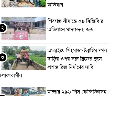
অভিযান
শিবগঞ্জ সীমান্তে ৫৯ বিজিবি’র
২
অভিযানে মাদকদ্রব্য জব্দ
আত্রাইয়ে সিংসাড়া-ইব্রাহিম নগর
৩
দাড়ির ওপর সরু ব্রিজের স্থলে
প্রশস্ত ব্রিজ নির্মাণের দাবি
এলাকাবাসীর
মান্দায় ২৯৬ পিস ফেন্সিডিলসহ
৪
দুই মাদক কারবারি আটক
আত্রাইয়ে ২০ লাখ টাকা মূল্যের
৫
ট্রাক্টর চুরি