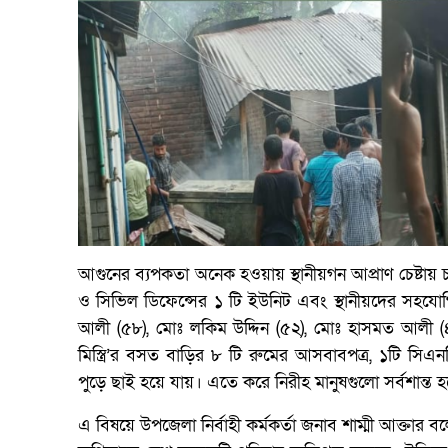
আগুনের ব্যপকতা অনেক হওয়ায় স্থানীয়গন আপ্রাণ চেষ্টায় 
ও সিভিল ডিফেন্সের ১ টি ইউনিট এবং স্থানীয়দের সহযোগ
আলী (৫৮), মোঃ লকিম উদ্দিন (৫২), মোঃ হাসমত আলী 
মিস্ত্রি’র বসত বাড়ির ৮ টি রুমের আসবাবপত্র, ১টি সিএ
পুড়ে ছাই হয়ে যায়। এতে করে নিরীহ মানুষগুলো সর্বশান্ত হয়ে
এ বিষয়ে উপজেলা নির্বাহী কর্মকর্তা জনাব শাম্মী আক্তার বল