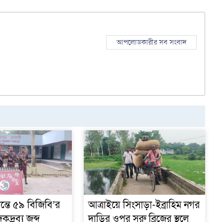
আপলোডকারীর সব সংবাদ
ন্তে ৫৯ বিজিবি’র
আত্রাইয়ে সিংসাড়া-ইব্রাহিম নগর
দ্রব্য জব্দ
দাড়ির ওপর সরু ব্রিজের স্থলে