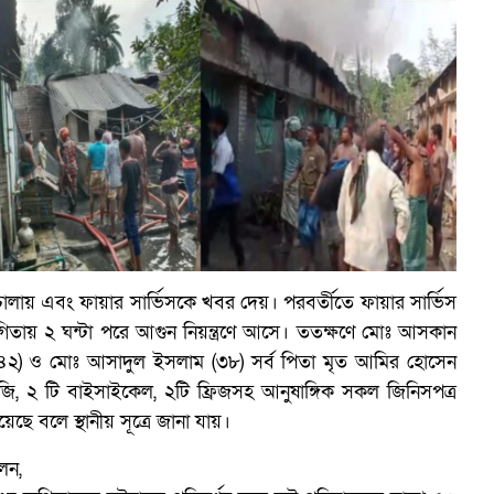
চালায় এবং ফায়ার সার্ভিসকে খবর দেয়। পরবর্তীতে ফায়ার সার্ভিস
িতায় ২ ঘন্টা পরে আগুন নিয়ন্ত্রণে আসে। ততক্ষণে মোঃ আসকান
(৪২) ও মোঃ আসাদুল ইসলাম (৩৮) সর্ব পিতা মৃত আমির হোসেন
নজি, ২ টি বাইসাইকেল, ২টি ফ্রিজসহ আনুষাঙ্গিক সকল জিনিসপত্র
ছে বলে স্থানীয় সূত্রে জানা যায়।
েন,