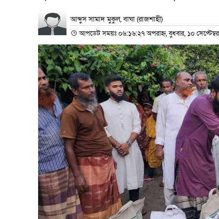
আব্দুস সামাদ মুকুল, বাঘা (রাজশাহী)
আপডেট সময়ঃ ০৬:১৬:২৭ অপরাহ্ন, বুধবার, ১০ সেপ্টেম্