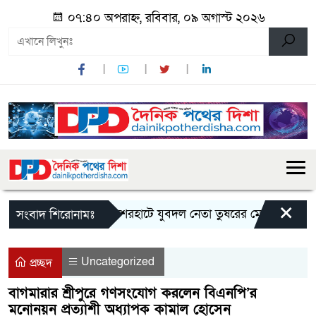
০৭:৪০ অপরাহ্ন, রবিবার, ০৯ অগাস্ট ২০২৬
×
কেশরহাটে যুবদল নেতা তুষরের মেয়র পদপ্রার্থী হি
সংবাদ শিরোনামঃ
Uncategorized
প্রচ্ছদ
বাগমারার শ্রীপুরে গণসংযোগ করলেন বিএনপি’র
মনোনয়ন প্রত্যাশী অধ্যাপক কামাল হোসেন