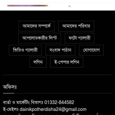
মান্দায় জুলাই গণঅভ্যুত্থান
৫
দিবস-২০২৬ উপলক্ষে জুলাই শহীদ
পরিবারের সদস্য ও জুলাই যোদ্ধাদের
আমাদের সম্পর্কে
আমাদের পরিবার
সংবর্ধনা, আলোচনা সভা
আপলোডকারীর লিস্ট
ফটো গ্যালারী
মান্দায় অগ্নিকাণ্ডে ক্ষতিগ্রস্ত পরিবারের
৬
পাশে এমপি ডাঃ ইকরামুল বারী টিপু
ভিডিও গ্যালারী
সংবাদ পাঠান
যোগাযোগ
লগিন
ই-পেপার লগিন
তানোরে কমিউনিটি পুলিশিং সভা
৭
অফিসঃ
শিবগঞ্জে ৫৯ বিজিবি’র অভিযান ১৫০
৮
বোতল এসকাফ সিরাপসহ আটক ১
বার্তা ও মার্কেটিং বিভাগঃ 01332-844582
ই-মেইলঃ dainikpotherdisha24@gmail.com
বিডি ক্লিনের উদ্যোগে শাহ্ নেয়ামতুল্লাহ