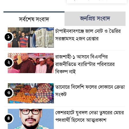
জনপ্রিয় সংবাদ
সর্বশেষ সংবাদ
চাঁপাইনবাবগঞ্জে জাল নোট ও তৈরির
১
সরঞ্জামসহ ২জন গ্রেপ্তার
রাজশাহী-১ আসনে বিএনপির
২
রাজনীতিতে ব্যারিস্টার পরিবারের
বিকল্প নাই
তানোরে বিদেশি ফলের দোকানে ক্রেতা
৩
সংকট
কেশরহাটে যুবদল নেতা তুষরের মেয়র
৪
পদপ্রার্থী হিসেবে আত্মপ্রকাশ