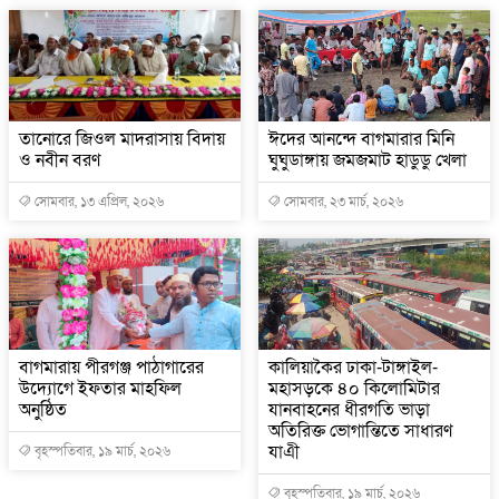
তানোরে জিওল মাদরাসায় বিদায়
ঈদের আনন্দে বাগমারার মিনি
ও নবীন বরণ
ঘুঘুডাঙ্গায় জমজমাট হাডুডু খেলা
সোমবার, ১৩ এপ্রিল, ২০২৬
সোমবার, ২৩ মার্চ, ২০২৬
বাগমারায় পীরগঞ্জ পাঠাগারের
কালিয়াকৈর ঢাকা-টাঙ্গাইল-
উদ্যোগে ইফতার মাহফিল
মহাসড়কে ৪০ কিলো‌মিটার
অনুষ্ঠিত
যানবাহনের ধীরগতি ভাড়া
অতিরিক্ত ভোগান্তিতে সাধারণ
যাএী
বৃহস্পতিবার, ১৯ মার্চ, ২০২৬
বৃহস্পতিবার, ১৯ মার্চ, ২০২৬