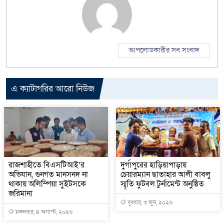
আপলোডকারীর সব সংবাদ
এ ক্যাটাগরির আরো নিউজ
রাজশাহীতে বিএসটিআই’র
দুর্গাপুরের হাড়িয়াপাড়ায়
অভিযান, গুনগত মানসনদ না
চেয়ারম্যান ছাতাহার আলী বাবলু
থাকায় অলিম্পিয়া সুইটসকে
স্মৃতি ফুটবল টুর্নামেন্ট অনুষ্ঠিত
জরিমানা
বুধবার, ৩ জুন, ২০২৬
মঙ্গলবার, ৪ অগাস্ট, ২০২৬