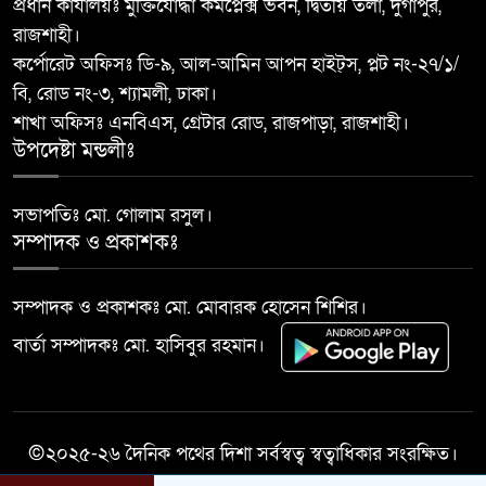
৯
প্রধান কার্যালয়ঃ মুক্তিযোদ্ধা কমপ্লেক্স ভবন, দ্বিতীয় তলা, দুর্গাপুর,
কলেজে পরিচ্ছন্নতা অভিযান
রাজশাহী।
কর্পোরেট অফিসঃ ডি-৯, আল-আমিন আপন হাইট্স, প্লট নং-২৭/১/
শিবগঞ্জ সীমান্তে ৫৯ বিজিবি’র
বি, রোড নং-৩, শ্যামলী, ঢাকা।
১০
অভিযানে মাদকদ্রব্য জব্দ
শাখা অফিসঃ এনবিএস, গ্রেটার রোড, রাজপাড়া, রাজশাহী।
উপদেষ্টা মন্ডলীঃ
সভাপতিঃ মো. গোলাম রসুল।
সম্পাদক ও প্রকাশকঃ
সম্পাদক ও প্রকাশকঃ মো. মোবারক হোসেন শিশির।
বার্তা সম্পাদকঃ মো. হাসিবুর রহমান।
©২০২৫-২৬ দৈনিক পথের দিশা সর্বস্বত্ব স্বত্বাধিকার সংরক্ষিত।