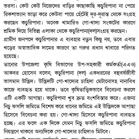
ভরসা। কেউ কেউ নিজেদের বাড়ির কাছাকাছি কচুরিপানা না পেয়ে
রিকশাভ্যান ভাড়া করে কেউবা পায়ে হেঁটেই দূর-দূরান্ত থেকে সংগ্রহ
করছেন কচুরিপানা। অনেক খামারিও গো-খাদ্য সংকটের কারণে
শ্রমিক দিয়ে বিভিন্ন এলাকা থেকে কচুরিপানা(দল)সংগ্রহ করছেন।
গ্রামীণ জনপদে কচুরিপানার এ ব্যবহার নতুন কিছু নয়, তবে এবার
খড়ের অস্বাভাবিক দামের কারণে তা গরুর প্রধান খাবারে পরিণত
হয়েছে।
তানোর উপজেলা কৃষি বিভাগের উপ-সহকারী কর্মকর্তা(এএও)
আকবর হোসেন বলেন, কচুরিপানা (দল) একধরনের বহুবর্ষজীবী
ভাসমান উদ্ভিদ। উদ্ভিদটি গো-খাদ্যের চাহিদা মেটানোসহ নানাবিধ
কাজে ব্যবহৃত হয়ে থাকে। তবে কৃষিতাত্ত্বিকভাবে বিবেচনা করলে
এটি একটি আগাছা। কচুরিপানা খুব দ্রুত বংশবিস্তার করে। এজন্য
নিচু ফসলি জমিতে বিশেষ করে ধানের জমিতে এই উদ্ভিদকে আগাছা
হিসেবে বিবেচনা করা হয়। গো-খাদ্য হিসেবে কচুরিপানা ব্যবহৃত
হচ্ছে। এর ফলে এক দিকে যেমন নিচু ফসলি জমিতে কচুরিপানা
নিয়ন্ত্রণে থাকবে অন্যদিকে গো-খাদ্যের চাহিদাও মিটবে।