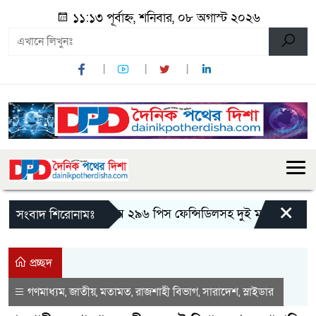
১১:১৩ পূর্বাহ্ন, শনিবার, ০৮ অগাস্ট ২০২৬
×
মান্দায় ২৯৬ পিস ফেন্সিডিলসহ দুই মাদক কারবারি 
সংবাদ শিরোনামঃ
প্রচ্ছদ
গণমাধ্যম
জাতীয়
মতামত
রাজশাহী বিভাগ
সারাদেশ
স্লাইডার
,
,
,
,
,