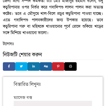
জেলা প্রাণী সম্পদ কর্মকর্তা ডাঃ মোঃ মীজানুর রহমান বলেন, শুধু
কচুরিপানার ওপর নির্ভর করে গবাদিপশু লালন পালন করা অত্যন্ত
কষ্টের। তবে এ মৌসুমে খাল-বিলে প্রচুর কচুরিপানা পাওয়া যাচ্ছে।
এতে গবাদিপশু পালনকারীদের জন্য উপকার হয়েছে। তবে
কচুরিপানা গরু বা মহিষকে খাওয়ানোর পূর্বে রোদে শুকিয়ে খড়ের
সঙ্গে মিশিয়ে খাওয়ানো ভালো।
ট্যাগসঃ
নিউজটি শেয়ার করুন
বিস্তারিত লিখুনঃ
ম্যাসেজ বক্স