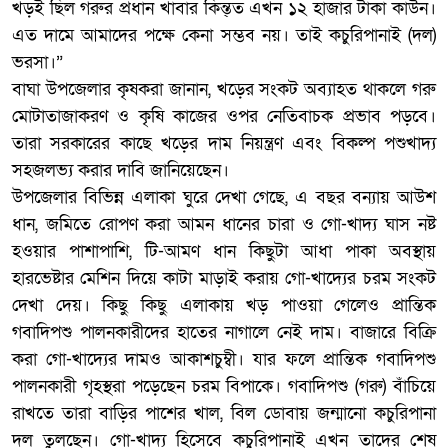
খড়ই ছিল গরুর প্রধান খাবার কিন্ত্ত এখন ১২ হাজার টাকা কাউন।
এত দামে আমাদের পক্ষে কেনা সম্ভব নয়। তাই কচুরিপানাই (দল)
ভরসা।”
বাঘা উপজেলার কৃষকরা জানান, খড়ের সংকট অব্যাহত থাকলে গরু
মোটাতাজাকরণ ও কৃষি কাজের ওপর নেতিবাচক প্রভাব পড়বে।
তারা সরকারের কাছে খড়ের দাম নিয়ন্ত্রণ এবং বিকল্প পশুখাদ্য
সহজলভ্য করার দাবি জানিয়েছেন।
উপজেলার বিভিন্ন এলাকা ঘুরে দেখা গেছে, এ বছর বন্যায় আউশ
ধান, জমিতে রোপণ করা আমন ধানের চারা ও গো-খাদ্য ঘাস নষ্ট
হওয়ার পাশাপাশি, টি-আমণ ধান কিছুটা আধা পাকা অবস্থায়
হারভেষ্টার মেশিন দিয়ে কাটা মাড়াই করায় গো-খাদ্যের চরম সংকট
দেখা দেয়। কিছু কিছু এলাকায় খড় পাওয়া গেলেও প্রান্তিক
গবাদিপশু পালনকারীদের হাতের নাগালে নেই দাম। বাজারে বিক্রি
করা গো-খাদ্যের দামও আকাশচুম্বী। যার ফলে প্রান্তিক গবাদিপশু
পালনকারী গৃহস্থরা পড়েছেন চরম বিপাকে। গবাদিপশু (গরু) বাঁচিয়ে
রাখতে তারা বাড়ির পাশের খাল, বিল ডোবায় জন্মানো কচুরিপানা
দল তুলছেন। গো-খাদ্য হিসেবে কচুরিপানাই এখন তাদের শেষ