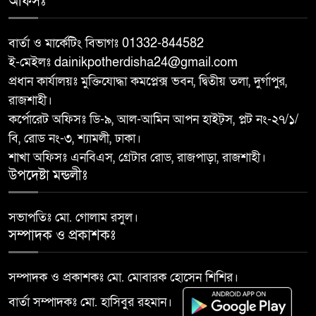
অফিসঃ
৮
(বিএমডিএ)-এর পরিচালনা বোর্ডের
সদস্য হলেন শফিকুল আলম সমাপ্ত
বার্তা ও মার্কেটিং বিভাগঃ 01332-844582
ই-মেইলঃ dainikpotherdisha24@gmail.com
দুর্গাপুরে ঝালুকা ইউনিয়ন পরিদর্শন
প্রধান কার্যালয়ঃ মুক্তিযোদ্ধা কমপ্লেক্স ভবন, দ্বিতীয় তলা, দুর্গাপুর,
৯
করলেন ইউএনও উম্মে হাবিবা
রাজশাহী।
ফারজানা
কর্পোরেট অফিসঃ ডি-৯, আল-আমিন আপন হাইট্স, প্লট নং-২৭/১/
বি, রোড নং-৩, শ্যামলী, ঢাকা।
বাঘায় পুলিশ পরিচয়ে চাঁদাবাজির
শাখা অফিসঃ এনবিএস, গ্রেটার রোড, রাজপাড়া, রাজশাহী।
১০
অভিযোগে ২ ভুয়া পুলিশকে গণপিটুনির
উপদেষ্টা মন্ডলীঃ
পর পুলিশে সোপর্দ
সভাপতিঃ মো. গোলাম রসুল।
সম্পাদক ও প্রকাশকঃ
সম্পাদক ও প্রকাশকঃ মো. মোবারক হোসেন শিশির।
বার্তা সম্পাদকঃ মো. হাসিবুর রহমান।