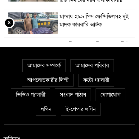
ব্রিজ নির্মাণের দাবি এলাকাবাসীর
মান্দায় ২৯৬ পিস ফেন্সিডিলসহ দুই
৪
মাদক কারবারি আটক
আত্রাইয়ে ২০ লাখ টাকা মূল্যের ট্রাক্টর
৫
চুরি
আমাদের সম্পর্কে
আমাদের পরিবার
বাঘা পৌরসভার উন্নয়নে পাঁচটি
৬
প্রকল্পের উদ্বোধন করলেন সংসদ
আপলোডকারীর লিস্ট
ফটো গ্যালারী
সদস্য আবু সাঈদ চাঁদ
ভিডিও গ্যালারী
সংবাদ পাঠান
যোগাযোগ
চারঘাটে পাঁচ মাদক মামলার আসামি
লগিন
ই-পেপার লগিন
৭
গ্রেপ্তার, মাদকের বিরুদ্ধে জিরো
টলারেন্সঃ ওসি মাহবুবুর রহমান
বরেন্দ্র বহুমুখী উন্নয়ন কর্তৃপক্ষ