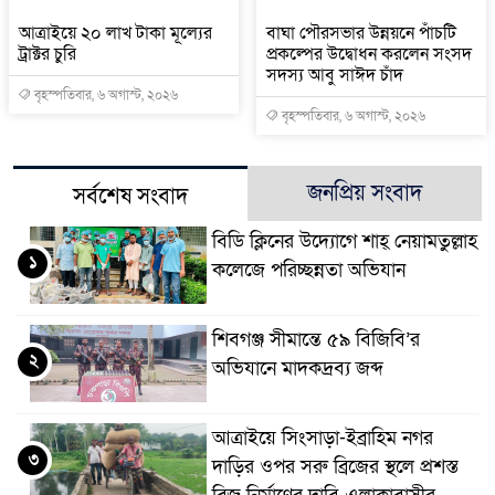
আত্রাইয়ে ২০ লাখ টাকা মূল্যের
বাঘা পৌরসভার উন্নয়নে পাঁচটি
ট্রাক্টর চুরি
প্রকল্পের উদ্বোধন করলেন সংসদ
সদস্য আবু সাঈদ চাঁদ
বৃহস্পতিবার, ৬ অগাস্ট, ২০২৬
বৃহস্পতিবার, ৬ অগাস্ট, ২০২৬
জনপ্রিয় সংবাদ
সর্বশেষ সংবাদ
বিডি ক্লিনের উদ্যোগে শাহ্ নেয়ামতুল্লাহ
১
কলেজে পরিচ্ছন্নতা অভিযান
শিবগঞ্জ সীমান্তে ৫৯ বিজিবি’র
২
অভিযানে মাদকদ্রব্য জব্দ
আত্রাইয়ে সিংসাড়া-ইব্রাহিম নগর
৩
দাড়ির ওপর সরু ব্রিজের স্থলে প্রশস্ত