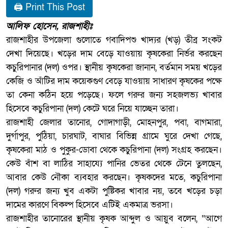
🖨 Print This Post
আলিফ হোসেন, রাজশাহীঃ
রাজশাহীর উপজেলা গুলোতে গবাদিপশু খাদ্যর (খড়) তীব্র সংকট
দেখা দিয়েছে। খড়ের দাম বেড়ে যাওয়ায় কৃষকেরা নির্ভর করছেন
কচুরিপানার (দল) ওপর। স্থানীয় কৃষকেরা জানান, বর্তমান সময় খড়ের
কেজি ও আঁটির দাম কয়েকগুণ বেড়ে যাওয়ায় সাধারণ কৃষকের পক্ষে
তা কেনা কঠিন হয়ে পড়েছে। ফলে গরুর জন্য সহজলভ্য খাবার
হিসেবে কচুরিপানা (দল) কেটে ঘরে নিয়ে যাচ্ছেন তারা।
রাজশাহী জেলার তানোর, গোদাগাড়ী, মোহনপুর, পবা, বাগমারা,
দুর্গাপুর, পুঠিয়া, চারঘাট, বাঘার বিভিন্ন গ্রামে ঘুরে দেখা গেছে,
কৃষকেরা মাঠ ও পুকুর-ডোবা থেকে কচুরিপানা (দল) সংগ্রহ করছেন।
কেউ বাঁশ বা লাঠির সাহায্যে পানির ভেতর থেকে টেনে তুলছেন,
আবার কেউ নৌকা ব্যবহার করছেন। কৃষকদের মতে, কচুরিপানা
(দল) গরুর জন্য খুব একটা পুষ্টিকর খাবার নয়, তবে খড়ের চড়া
দামের কারণে বিকল্প হিসেবে এটিই একমাত্র ভরসা।
রাজশাহীর তানোরের স্থানীয় কৃষক আব্দুল ও আয়ুব বলেন, “আগে