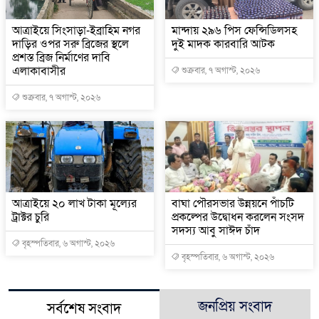
আত্রাইয়ে সিংসাড়া-ইব্রাহিম নগর
মান্দায় ২৯৬ পিস ফেন্সিডিলসহ
দাড়ির ওপর সরু ব্রিজের স্থলে
দুই মাদক কারবারি আটক
প্রশস্ত ব্রিজ নির্মাণের দাবি
এলাকাবাসীর
শুক্রবার, ৭ অগাস্ট, ২০২৬
শুক্রবার, ৭ অগাস্ট, ২০২৬
আত্রাইয়ে ২০ লাখ টাকা মূল্যের
বাঘা পৌরসভার উন্নয়নে পাঁচটি
ট্রাক্টর চুরি
প্রকল্পের উদ্বোধন করলেন সংসদ
সদস্য আবু সাঈদ চাঁদ
বৃহস্পতিবার, ৬ অগাস্ট, ২০২৬
বৃহস্পতিবার, ৬ অগাস্ট, ২০২৬
জনপ্রিয় সংবাদ
সর্বশেষ সংবাদ