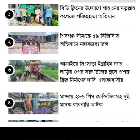
বিডি ক্লিনের উদ্যোগে শাহ্ নেয়ামতুল্লাহ
১
কলেজে পরিচ্ছন্নতা অভিযান
শিবগঞ্জ সীমান্তে ৫৯ বিজিবি’র
২
অভিযানে মাদকদ্রব্য জব্দ
আত্রাইয়ে সিংসাড়া-ইব্রাহিম নগর
৩
দাড়ির ওপর সরু ব্রিজের স্থলে প্রশস্ত
ব্রিজ নির্মাণের দাবি এলাকাবাসীর
মান্দায় ২৯৬ পিস ফেন্সিডিলসহ দুই
৪
মাদক কারবারি আটক
আত্রাইয়ে ২০ লাখ টাকা মূল্যের ট্রাক্টর
৫
চুরি