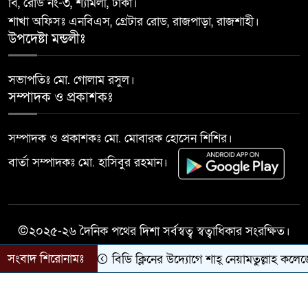
বি, রোড নং-৩, শ্যামলী, ঢাকা।
বাঘায় পুলিশ পরিচয়ে চাঁদাবাজির
শাখা অফিসঃ এনবিএস, গ্রেটার রোড, রাজপাড়া, রাজশাহী।
১০
অভিযোগে ২ ভুয়া পুলিশকে গণপিটুনির
উপদেষ্টা মন্ডলীঃ
পর পুলিশে সোপর্দ
সভাপতিঃ মো. গোলাম রসুল।
সম্পাদক ও প্রকাশকঃ
সম্পাদক ও প্রকাশকঃ মো. মোবারক হোসেন শিশির।
বার্তা সম্পাদকঃ মো. হাসিবুর রহমান।
©২০২৫-২৬ দৈনিক পথের দিশা সর্বস্বত্ব স্বত্বাধিকার সংরক্ষিত।
সংবাদ শিরোনামঃ
বিডি ক্লিনের উদ্যোগে শাহ্ নেয়ামতুল্লাহ কলেজে প
সকল কারিগরী সহযোগিতায়ঃ
Success Life IT