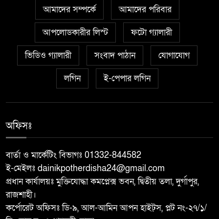
আমাদের সম্পর্কে
আমাদের পরিবার
বাঘা পৌরসভার উন্নয়নে পাঁচটি
৬
প্রকল্পের উদ্বোধন করলেন সংসদ
আপলোডকারীর লিস্ট
ফটো গ্যালারী
সদস্য আবু সাঈদ চাঁদ
ভিডিও গ্যালারী
সংবাদ পাঠান
যোগাযোগ
চারঘাটে পাঁচ মাদক মামলার আসামি
লগিন
ই-পেপার লগিন
৭
গ্রেপ্তার, মাদকের বিরুদ্ধে জিরো
টলারেন্সঃ ওসি মাহবুবুর রহমান
বরেন্দ্র বহুমুখী উন্নয়ন কর্তৃপক্ষ
অফিসঃ
৮
(বিএমডিএ)-এর পরিচালনা বোর্ডের
সদস্য হলেন শফিকুল আলম সমাপ্ত
বার্তা ও মার্কেটিং বিভাগঃ 01332-844582
ই-মেইলঃ dainikpotherdisha24@gmail.com
দুর্গাপুরে ঝালুকা ইউনিয়ন পরিদর্শন
প্রধান কার্যালয়ঃ মুক্তিযোদ্ধা কমপ্লেক্স ভবন, দ্বিতীয় তলা, দুর্গাপুর,
৯
করলেন ইউএনও উম্মে হাবিবা
রাজশাহী।
ফারজানা
কর্পোরেট অফিসঃ ডি-৯, আল-আমিন আপন হাইট্স, প্লট নং-২৭/১/