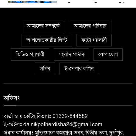
আত্রাইয়ে ২০ লাখ টাকা মূল্যের ট্রাক্টর
৫
চুরি
আমাদের সম্পর্কে
আমাদের পরিবার
বাঘা পৌরসভার উন্নয়নে পাঁচটি
৬
প্রকল্পের উদ্বোধন করলেন সংসদ
আপলোডকারীর লিস্ট
ফটো গ্যালারী
সদস্য আবু সাঈদ চাঁদ
ভিডিও গ্যালারী
সংবাদ পাঠান
যোগাযোগ
চারঘাটে পাঁচ মাদক মামলার আসামি
লগিন
ই-পেপার লগিন
৭
গ্রেপ্তার, মাদকের বিরুদ্ধে জিরো
টলারেন্সঃ ওসি মাহবুবুর রহমান
বরেন্দ্র বহুমুখী উন্নয়ন কর্তৃপক্ষ
অফিসঃ
৮
(বিএমডিএ)-এর পরিচালনা বোর্ডের
সদস্য হলেন শফিকুল আলম সমাপ্ত
বার্তা ও মার্কেটিং বিভাগঃ 01332-844582
ই-মেইলঃ dainikpotherdisha24@gmail.com
দুর্গাপুরে ঝালুকা ইউনিয়ন পরিদর্শন
প্রধান কার্যালয়ঃ মুক্তিযোদ্ধা কমপ্লেক্স ভবন, দ্বিতীয় তলা, দুর্গাপুর,
৯
করলেন ইউএনও উম্মে হাবিবা