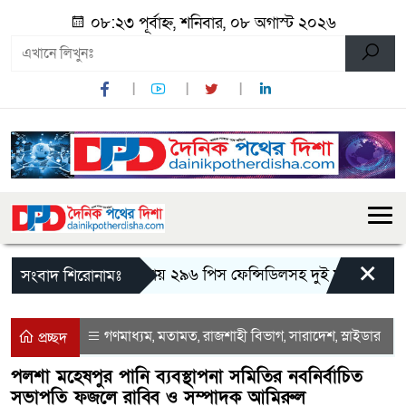
০৮:২৩ পূর্বাহ্ন, শনিবার, ০৮ অগাস্ট ২০২৬
×
মান্দায় ২৯৬ পিস ফেন্সিডিলসহ দুই মাদক কারবারি
সংবাদ শিরোনামঃ
গণমাধ্যম
মতামত
রাজশাহী বিভাগ
সারাদেশ
স্লাইডার
,
,
,
,
প্রচ্ছদ
পলশা মহেষপুর পানি ব্যবস্থাপনা সমিতির নবনির্বাচিত
সভাপতি ফজলে রাব্বি ও সম্পাদক আমিরুল