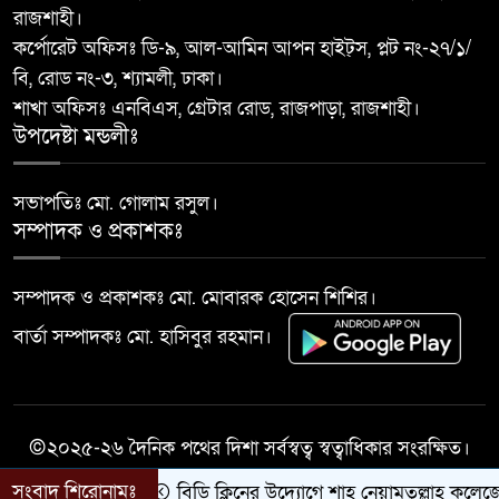
রাজশাহী।
ফারজানা
কর্পোরেট অফিসঃ ডি-৯, আল-আমিন আপন হাইট্স, প্লট নং-২৭/১/
বি, রোড নং-৩, শ্যামলী, ঢাকা।
বাঘায় পুলিশ পরিচয়ে চাঁদাবাজির
শাখা অফিসঃ এনবিএস, গ্রেটার রোড, রাজপাড়া, রাজশাহী।
১০
অভিযোগে ২ ভুয়া পুলিশকে গণপিটুনির
উপদেষ্টা মন্ডলীঃ
পর পুলিশে সোপর্দ
সভাপতিঃ মো. গোলাম রসুল।
সম্পাদক ও প্রকাশকঃ
সম্পাদক ও প্রকাশকঃ মো. মোবারক হোসেন শিশির।
বার্তা সম্পাদকঃ মো. হাসিবুর রহমান।
©২০২৫-২৬ দৈনিক পথের দিশা সর্বস্বত্ব স্বত্বাধিকার সংরক্ষিত।
সংবাদ শিরোনামঃ
বিডি ক্লিনের উদ্যোগে শাহ্ নেয়ামতুল্লাহ কলেজে পর