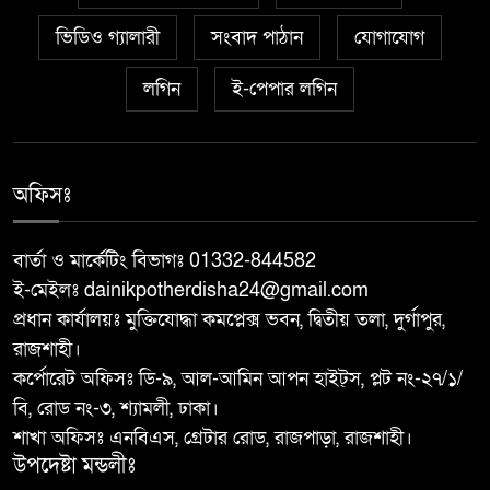
বাঘায় পুলিশ পরিচয়ে চাঁদাবাজির
৬
ভিডিও গ্যালারী
অভিযোগে ২ ভুয়া পুলিশকে গণপিটুনির
সংবাদ পাঠান
যোগাযোগ
পর পুলিশে সোপর্দ
লগিন
ই-পেপার লগিন
জুলাই গণঅভ্যুত্থান স্মরণে ৩০০
৭
শিক্ষার্থীদের মাঝে গাছে চারা বিতরণ
করেন
অফিসঃ
মান্দায় পাঁজরভাঙা থেকে জলছত্র পর্যন্ত
বার্তা ও মার্কেটিং বিভাগঃ 01332-844582
৮
সড়ক প্রশস্তকরণ কাজের উদ্বোধন
ই-মেইলঃ dainikpotherdisha24@gmail.com
করলেন এমপি ডা. ইকরামুল বারী টিপু
প্রধান কার্যালয়ঃ মুক্তিযোদ্ধা কমপ্লেক্স ভবন, দ্বিতীয় তলা, দুর্গাপুর,
রাজশাহী।
জুলাই গণঅভ্যুত্থান স্মরণে ৩০০
৯
কর্পোরেট অফিসঃ ডি-৯, আল-আমিন আপন হাইট্স, প্লট নং-২৭/১/
শিক্ষার্থীদের মাঝে গাছে চারা বিতরণ
বি, রোড নং-৩, শ্যামলী, ঢাকা।
করেন
শাখা অফিসঃ এনবিএস, গ্রেটার রোড, রাজপাড়া, রাজশাহী।
উপদেষ্টা মন্ডলীঃ
জনসেবামূলক স্বাস্থ্যসেবায় নতুন
১০