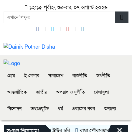
১২:১৫ পূর্বাহ্ন, শুক্রবার, ০৭ অগাস্ট ২০২৬
হোম
ই-পেপার
সারাদেশ
রাজনীতি
অর্থনীতি
আন্তর্জাতিক
জাতীয়
অপরাধ ও দুর্ণীতি
খেলাধুলা
বিনোদন
তথ্যপ্রযুক্তি
ধর্ম
প্রবাসের খবর
অন্যান্য
×
ে ২০ লাখ টাকা মূল্যের ট্রাক্টর চুরি
বাঘা পৌরসভার উন্নয়নে পাঁচটি 
সংবাদ শিরোনামঃ