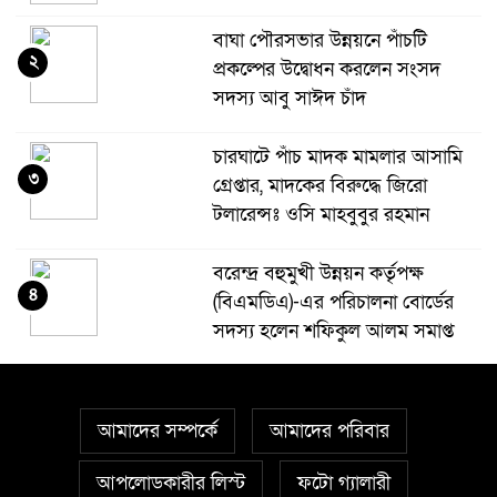
বাঘা পৌরসভার উন্নয়নে পাঁচটি
২
প্রকল্পের উদ্বোধন করলেন সংসদ
সদস্য আবু সাঈদ চাঁদ
চারঘাটে পাঁচ মাদক মামলার আসামি
৩
গ্রেপ্তার, মাদকের বিরুদ্ধে জিরো
টলারেন্সঃ ওসি মাহবুবুর রহমান
বরেন্দ্র বহুমুখী উন্নয়ন কর্তৃপক্ষ
৪
(বিএমডিএ)-এর পরিচালনা বোর্ডের
সদস্য হলেন শফিকুল আলম সমাপ্ত
দুর্গাপুরে ঝালুকা ইউনিয়ন পরিদর্শন
৫
করলেন ইউএনও উম্মে হাবিবা
আমাদের সম্পর্কে
আমাদের পরিবার
ফারজানা
আপলোডকারীর লিস্ট
ফটো গ্যালারী