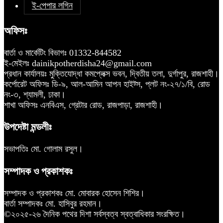
ই-পেপার লগিন
অফিসঃ
বার্তা ও মার্কেটিং বিভাগঃ 01332-844582
ই-মেইলঃ dainikpotherdisha24@gmail.com
প্রধান কার্যালয়ঃ মুক্তিযোদ্ধা কমপ্লেক্স ভবন, দ্বিতীয় তলা, দুর্গাপুর, রাজশাহী।
কর্পোরেট অফিসঃ ডি-৯, আল-আমিন আপন হাইট্স, প্লট নং-২৭/১/বি, রোড
নং-৩, শ্যামলী, ঢাকা।
শাখা অফিসঃ এনবিএস, গ্রেটার রোড, রাজপাড়া, রাজশাহী।
উপদেষ্টা মন্ডলীঃ
সভাপতিঃ মো. গোলাম রসুল।
সম্পাদক ও প্রকাশকঃ
সম্পাদক ও প্রকাশকঃ মো. মোবারক হোসেন শিশির।
বার্তা সম্পাদকঃ মো. হাসিবুর রহমান।
©২০২৫-২৬ দৈনিক পথের দিশা সর্বস্বত্ব স্বত্বাধিকার সংরক্ষিত।