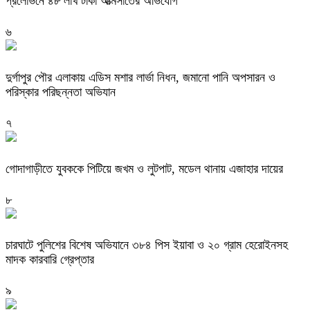
প্রলোভনে ৪৮ লাখ টাকা আত্মসাতের অভিযোগ
৬
দুর্গাপুর পৌর এলাকায় এডিস মশার লার্ভা নিধন, জমানো পানি অপসারন ও
পরিস্কার পরিছন্নতা অভিযান
৭
গোদাগাড়ীতে যুবককে পিটিয়ে জখম ও লুটপাট, মডেল থানায় এজাহার দায়ের
৮
চারঘাটে পুলিশের বিশেষ অভিযানে ৩৮৪ পিস ইয়াবা ও ২০ গ্রাম হেরোইনসহ
মাদক কারবারি গ্রেপ্তার
৯