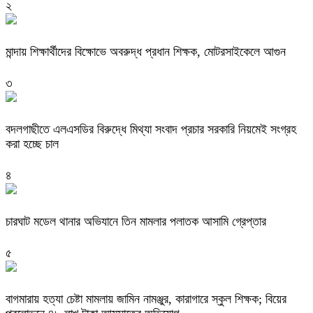
২
মান্দায় শিক্ষার্থীদের বিক্ষোভে অবরুদ্ধ প্রধান শিক্ষক, মোটরসাইকেলে আগুন
৩
বদলগাছীতে এলএসডির বিরুদ্ধে মিথ্যা সংবাদ প্রচার সরকারি নিয়মেই সংগ্রহ
করা হচ্ছে চাল
৪
চারঘাট মডেল থানার অভিযানে তিন মামলার পলাতক আসামি গ্রেপ্তার
৫
বাগমারায় হত্যা চেষ্টা মামলায় জামিন নামঞ্জুর, কারাগারে স্কুল শিক্ষক; বিয়ের