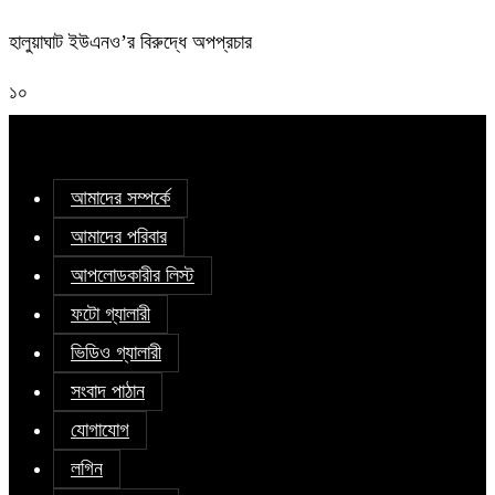
হালুয়াঘাট ইউএনও’র বিরুদ্ধে অপপ্রচার
১০
আমাদের সম্পর্কে
আমাদের পরিবার
আপলোডকারীর লিস্ট
ফটো গ্যালারী
ভিডিও গ্যালারী
সংবাদ পাঠান
যোগাযোগ
লগিন