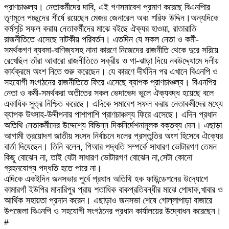
প্রাণচাঞ্চল্য। নেতাকর্মীদের দাবি, এই গণসমাবেশ প্রমাণ করেছে বিএনপিার
তৃণমূলে পচ্ছন্দের শীর্ষে রয়েছেন মেজর জেনারেল অবঃ শরিফ উদ্দিন।অন্যদিকে
কর্মসূচি সফল করায় নেতাকর্মীদের মাঝে বইছে ঐক্যর হাওয়া, রাতারাতি
রাজনীতিতে এসেছে নাটকীয় পরিবর্তন। এতদিন যে সকল নেতা ও কর্মী-
সমর্থকগণ ব্যবসা-বাণিজ্যসহ নানা কারণে নিজেদের রাজনীতি থেকে দুরে সরিয়ে
রেখেছিল তাঁরা আবারো রাজনীতিতে সক্রীয় ও গা-ঝাড়া দিয়ে নবউদ্দ্যোমে দলীয়
কার্যক্রমে অংশ নিতে শুরু করেছেন। যে কারণে দীর্ঘদিন পর এখানে বিএনপি ও
সহযোগী সংগঠনের রাজনীতিতে ফিরে এসেছে ব্যাপক প্রাণচাঞ্চল্য। বিএনপির
নেতা ও কর্মী-সমর্থকরা অতীতের সকল ভেদাভেদ ভুলে ঐক্যবদ্ধ হয়েছে বলে
একাধিক সুত্র নিশ্চিত করেছে। এদিকে সমাবেশ সফল করায় নেতাকর্মীদের মধ্যে
ব্যাপক উৎসাহ-উদ্দীপনার পাশাপাশি প্রাণচাঞ্চল্য ফিরে এসেছে। এদিন প্রধান
অতিথি নেতাকর্মীদের উদ্দেশ্যে বিভিন্ন দিকনির্দেশনামূলক বক্তব্য দেন। এছাড়া
আগামী ত্রয়োদশ জাতীয় সংসদ নির্বাচনে দলের প্রস্তুতির অংশ হিসেবে ঐক্যের
বার্তা দিযেছেন। তিনি বলেন, পিআর পদ্ধতি সম্পর্কে সাধারণ ভোটারগণ তেমন
কিছু বোঝেন না, তাই যেটা সাধারণ ভোটারগণ বোঝেন না,সেটা কোনো
গ্রহনযোগ্য পদ্ধতি হতে পারে না।
এদিকে একইদিন জনসভার পুর্বে প্রধান অতিথি হক ফাউন্ডেশনের উদ্যোগে
কামারগাঁ ইউপির মাদারিপুর প্রায় শতাধিক বাকপ্রতিবন্ধীর মাঝে পোষাক,খাবার ও
আর্থিক সহায়তা প্রদান করেন। এছাড়াও জনসভা শেষে গোল্লাপাড়া বাজারে
উপজেলা বিএনপি ও সহযোগী সংগঠনের প্রধান কার্যালয়ের উদ্বোধন করেছেন।
#