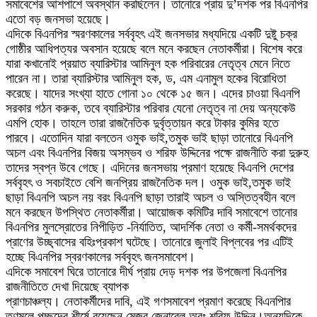
সমাবেশের আশপাশে অবস্থান করছিলেন। তানোরে প্রায় দু’দশক পর বিএনপির
এতো বড় জনসভা হয়েছে।
এদিকে বিএনপির স্মরণকালের সর্ববৃহৎ এই জনসভার মধ্যদিয়ে একটি দুষ্টু চক্র
গোষ্ঠীর আধিপত্যর অবসান হয়েছে বলে মনে করছেন নেতাকর্মীরা। বিশেষ করে
যারা কখানোই প্রয়াত ব্যারিস্টার আমিনুল হক পরিবারের নেতৃত্ব মেনে নিতে
পারেন না। তারা ব্যারিস্টার আমিনুল হক, ড, এম এনামুল হকের বিরোধিতা
করেছে। যাদের সংখ্যা হাতে গোনা ১০ থেকে ১৫ জন। এদের চাওয়া বিএনপি
সরকার গঠন করুক, তবে ব্যারিস্টার পরিবার যেনো নেতৃত্ব না দেয় অন্যকেউ
এমপি হোক। তাহলে তারা রাজনৈতিক দুর্বৃত্তায়ন করে টাকার কুমির হতে
পারবে। এতোদিন যারা বলতেন ওমুক ভাই,তমুক ভাই ছাড়া তানোরে বিএনপি
অচল এবং বিএনপির বিজয় অসম্ভব ও শরিফ উদ্দিনের পক্ষে রাজনীতি করা দুরুহ
তাদের স্বপ্ন উবে গেছে। এদিনের জনসভায় প্রমাণ হয়েছে বিএনপি দেশের
সর্ববৃহৎ ও সবচাইতে বেশি জনপ্রিয় রাজনৈতিক দল। ওমুক ভাই,তমুক ভাই
ছাড়া বিএনপি অচল নয় বরং বিএনপি ছাড়া তারাই অচল ও অস্তিত্বহীন বলে
মনে করছেন উপস্থিত নেতাকর্মীরা। আয়োজক কমিটির দাবি সমাবেশে তানোর
বিএনপির মুলস্রোতের নিপীড়িত -নির্যাতিত, আদর্শিক নেতা ও কর্মী-সমর্থকদের
প্রাণের উচ্ছ্বাসের বহিঃপ্রকাশ ঘটেছে। তানোরে জুলাই বিপ্লবের পর এটিই
হচ্ছে বিএনপির স্বরণকালের সর্ববৃহৎ জনসমাবেশ।
এদিকে সমাবেশ ঘিরে তানোরে দীর্ঘ প্রায় দেড় দশক পর উপজেলা বিএনপির
রাজনীতিতে দেখা দিয়েছে ব্যাপক
প্রাণচাঞ্চল্য। নেতাকর্মীদের দাবি, এই গণসমাবেশ প্রমাণ করেছে বিএনপিার
তৃণমূলে পচ্ছন্দের শীর্ষে রয়েছেন মেজর জেনারেল অবঃ শরিফ উদ্দিন।অন্যদিকে