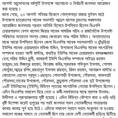
আগস্ট আন্দোলনের বর্ষপূর্তি উপলক্ষে আলোচনা ও নির্বাচনী জনসভা আয়োজন
করা হয়েছে।
জানা গেছে, ২৩ আগস্ট শনিবার বিকেলে গোল্লাপাড়া বাজার ফুটবল মাঠে
উপজেলা ছাত্রদলের সাবেক সভাপতি আব্দুল মালেক মন্ডলের সঞ্চালনায়
আয়োজিত জনসভায় প্রধান অতিথি হিসেবে উপস্থিত ছিলেন বিএনপি
চেয়ারপারসন বেগম খালেদা জিয়ার সাবেক সামরিক সচিব ও রাজনৈতিক উপদেষ্টা
পরিষদের অন্যতম সদস্য মেজর জেনারেল অবঃ শরিফ উদ্দিন। অন্যান্যদের
মাঝে আরো উপস্থিত ছিলেন জেলা বিএনপির সাবেক সহসভাপতি ও চাঁন্দুড়িয়া
ইউপির সাবেক চেয়ারম্যান মফিজ উদ্দিন, উপজেলা বিএনপির সাবেক সাংগঠনিক
সম্পাদক হযরত আলী মাস্টার, বাধাইড় ইউপির সাবেক চেয়ারম্যান কামরুজ্জামান
হেনা,শরিফ উদ্দিন মুন্সী, কামারগাঁ ইউপি বিএনপির সম্পাদক সাইদুর রহমান
ডায়মন্ড,ডাঃ মিজানুর রহমান, ফিরোজ কবির,প্রভাষক শফিকুল ইসলাম, গোলাম
মোর্তুজা,আব্দুর রশিদ,রায়হানুল ইসলাম রায়হান, রিমন রহমান, আনারুল মাস্টার ও
মোতালেব হোসেন প্রমুখ।এছাড়াও গোদাগাড়ী উপজেলা, পৌরসভা, কাকনহাট
পৌরসভা,তানোর উপজেলা, পৌরসভা, মুন্ডুমালা পৌরসভা এবং দুই উপজেলার
১৬টি ইউনিয়নের (ইউপি) বিভিন্ন স্তরের সাংগঠনিক নেতারা উপস্থিত ছিলেন।
এদিন বিএনপির সমাবেশ ঘিরে নেতা ও কর্মী-সমর্থকদের মাঝে ব্যাপক উৎসাহ-
উদ্দীপনা ও প্রাণচাঞ্চল্যর সৃষ্টি হয়েছে। এদিন বিভিন্ন কৌশলে বাধা ও গুড়ি গুড়ি
বৃষ্টি উপেক্ষা করেই দুপুরের পর পরই জনসভা স্থল নেতাকর্মীদের পদচারনায়
কানায় কানায় পুর্ন হয়ে উঠে। এদিকে সমাবেশ স্থানে স্থান সংকুলান না হওয়ায়
সমাবেশ মঞ্চের সামনে যে নেতাকর্মী ছিল তার থেকে বেশী নেতাকর্মী ছড়িয়ে ছিটিয়ে