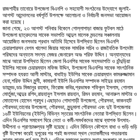
রাজশাহীর তানোরে উপজেলা বিএনপি ও সহযোগী সংগঠনের উদ্যোগে জুলাই-
আগস্ট আন্দোলনের বর্ষপূর্তি উপলক্ষে আলোচনা ও নির্বাচনী জনসভা আয়োজন
করা হয়েছে।
জানা গেছে, ২৩ আগস্ট শনিবার বিকেলে গোল্লাপাড়া বাজার ফুটবল মাঠে
উপজেলা ছাত্রদলের সাবেক সভাপতি আব্দুল মালেক মন্ডলের সঞ্চালনায়
আয়োজিত জনসভায় প্রধান অতিথি হিসেবে উপস্থিত ছিলেন বিএনপি
চেয়ারপারসন বেগম খালেদা জিয়ার সাবেক সামরিক সচিব ও রাজনৈতিক উপদেষ্টা
পরিষদের অন্যতম সদস্য মেজর জেনারেল অবঃ শরিফ উদ্দিন। অন্যান্যদের
মাঝে আরো উপস্থিত ছিলেন জেলা বিএনপির সাবেক সহসভাপতি ও চাঁন্দুড়িয়া
ইউপির সাবেক চেয়ারম্যান মফিজ উদ্দিন, উপজেলা বিএনপির সাবেক সাংগঠনিক
সম্পাদক হযরত আলী মাস্টার, বাধাইড় ইউপির সাবেক চেয়ারম্যান কামরুজ্জামান
হেনা,শরিফ উদ্দিন মুন্সী, কামারগাঁ ইউপি বিএনপির সম্পাদক সাইদুর রহমান
ডায়মন্ড,ডাঃ মিজানুর রহমান, ফিরোজ কবির,প্রভাষক শফিকুল ইসলাম, গোলাম
মোর্তুজা,আব্দুর রশিদ,রায়হানুল ইসলাম রায়হান, রিমন রহমান, আনারুল মাস্টার ও
মোতালেব হোসেন প্রমুখ।এছাড়াও গোদাগাড়ী উপজেলা, পৌরসভা, কাকনহাট
পৌরসভা,তানোর উপজেলা, পৌরসভা, মুন্ডুমালা পৌরসভা এবং দুই উপজেলার
১৬টি ইউনিয়নের (ইউপি) বিভিন্ন স্তরের সাংগঠনিক নেতারা উপস্থিত ছিলেন।
এদিন বিএনপির সমাবেশ ঘিরে নেতা ও কর্মী-সমর্থকদের মাঝে ব্যাপক উৎসাহ-
উদ্দীপনা ও প্রাণচাঞ্চল্যর সৃষ্টি হয়েছে। এদিন বিভিন্ন কৌশলে বাধা ও গুড়ি গুড়ি
বৃষ্টি উপেক্ষা করেই দুপুরের পর পরই জনসভা স্থল নেতাকর্মীদের পদচারনায়
কানায় কানায় পুর্ন হয়ে উঠে। এদিকে সমাবেশ স্থানে স্থান সংকুলান না হওয়ায়