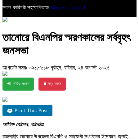
সকল কারিগরী সহযোগিতায়ঃ
Success Life IT
তানোরে বিএনপির স্মরণকালের সর্ববৃহৎ
জনসভা
আপডেট সময়ঃ ০৯:৫৭:১৮ পূর্বাহ্ন, রবিবার, ২৪ অগাস্ট ২০২৫
🔊 অডিও সংবাদ
⏹ বন্ধ করুন
🖨 Print This Post
আলিফ হোসেন, তানোরঃ
রাজশাহীর তানোরে উপজেলা বিএনপি ও সহযোগী সংগঠনের উদ্যোগে জুলাই-