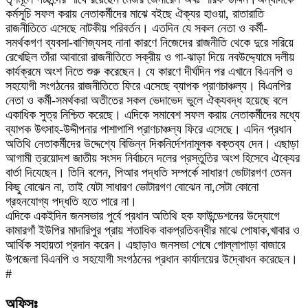
কর্মসূচি সফল করায় নেতাকর্মীদের মাঝে বইছে ঐক্যর হাওয়া, রাতারাতি
রাজনীতিতে এসেছে নাটকীয় পরিবর্তন। এতদিন যে সকল নেতা ও কর্মী-
সমর্থকগণ ব্যবসা-বাণিজ্যসহ নানা কারণে নিজেদের রাজনীতি থেকে দুরে সরিয়ে
রেখেছিল তাঁরা আবারো রাজনীতিতে সক্রীয় ও গা-ঝাড়া দিয়ে নবউদ্দ্যোমে দলীয়
কার্যক্রমে অংশ নিতে শুরু করেছেন। যে কারণে দীর্ঘদিন পর এখানে বিএনপি ও
সহযোগী সংগঠনের রাজনীতিতে ফিরে এসেছে ব্যাপক প্রাণচাঞ্চল্য। বিএনপির
নেতা ও কর্মী-সমর্থকরা অতীতের সকল ভেদাভেদ ভুলে ঐক্যবদ্ধ হয়েছে বলে
একাধিক সুত্র নিশ্চিত করেছে। এদিকে সমাবেশ সফল করায় নেতাকর্মীদের মধ্যে
ব্যাপক উৎসাহ-উদ্দীপনার পাশাপাশি প্রাণচাঞ্চল্য ফিরে এসেছে। এদিন প্রধান
অতিথি নেতাকর্মীদের উদ্দেশ্যে বিভিন্ন দিকনির্দেশনামূলক বক্তব্য দেন। এছাড়া
আগামী ত্রয়োদশ জাতীয় সংসদ নির্বাচনে দলের প্রস্তুতির অংশ হিসেবে ঐক্যের
বার্তা দিযেছেন। তিনি বলেন, পিআর পদ্ধতি সম্পর্কে সাধারণ ভোটারগণ তেমন
কিছু বোঝেন না, তাই যেটা সাধারণ ভোটারগণ বোঝেন না,সেটা কোনো
গ্রহনযোগ্য পদ্ধতি হতে পারে না।
এদিকে একইদিন জনসভার পুর্বে প্রধান অতিথি হক ফাউন্ডেশনের উদ্যোগে
কামারগাঁ ইউপির মাদারিপুর প্রায় শতাধিক বাকপ্রতিবন্ধীর মাঝে পোষাক,খাবার ও
আর্থিক সহায়তা প্রদান করেন। এছাড়াও জনসভা শেষে গোল্লাপাড়া বাজারে
উপজেলা বিএনপি ও সহযোগী সংগঠনের প্রধান কার্যালয়ের উদ্বোধন করেছেন।
#
অফিসঃ