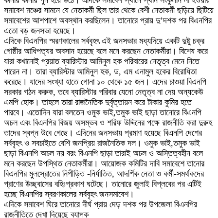
সমাবেশ মঞ্চের সামনে যে নেতাকর্মী ছিল তার থেকে বেশী নেতাকর্মী ছড়িয়ে ছিটিয়ে
সমাবেশের আশপাশে অবস্থান করছিলেন। তানোরে প্রায় দু’দশক পর বিএনপির
এতো বড় জনসভা হয়েছে।
এদিকে বিএনপির স্মরণকালের সর্ববৃহৎ এই জনসভার মধ্যদিয়ে একটি দুষ্টু চক্র
গোষ্ঠীর আধিপত্যর অবসান হয়েছে বলে মনে করছেন নেতাকর্মীরা। বিশেষ করে
যারা কখানোই প্রয়াত ব্যারিস্টার আমিনুল হক পরিবারের নেতৃত্ব মেনে নিতে
পারেন না। তারা ব্যারিস্টার আমিনুল হক, ড, এম এনামুল হকের বিরোধিতা
করেছে। যাদের সংখ্যা হাতে গোনা ১০ থেকে ১৫ জন। এদের চাওয়া বিএনপি
সরকার গঠন করুক, তবে ব্যারিস্টার পরিবার যেনো নেতৃত্ব না দেয় অন্যকেউ
এমপি হোক। তাহলে তারা রাজনৈতিক দুর্বৃত্তায়ন করে টাকার কুমির হতে
পারবে। এতোদিন যারা বলতেন ওমুক ভাই,তমুক ভাই ছাড়া তানোরে বিএনপি
অচল এবং বিএনপির বিজয় অসম্ভব ও শরিফ উদ্দিনের পক্ষে রাজনীতি করা দুরুহ
তাদের স্বপ্ন উবে গেছে। এদিনের জনসভায় প্রমাণ হয়েছে বিএনপি দেশের
সর্ববৃহৎ ও সবচাইতে বেশি জনপ্রিয় রাজনৈতিক দল। ওমুক ভাই,তমুক ভাই
ছাড়া বিএনপি অচল নয় বরং বিএনপি ছাড়া তারাই অচল ও অস্তিত্বহীন বলে
মনে করছেন উপস্থিত নেতাকর্মীরা। আয়োজক কমিটির দাবি সমাবেশে তানোর
বিএনপির মুলস্রোতের নিপীড়িত -নির্যাতিত, আদর্শিক নেতা ও কর্মী-সমর্থকদের
প্রাণের উচ্ছ্বাসের বহিঃপ্রকাশ ঘটেছে। তানোরে জুলাই বিপ্লবের পর এটিই
হচ্ছে বিএনপির স্বরণকালের সর্ববৃহৎ জনসমাবেশ।
এদিকে সমাবেশ ঘিরে তানোরে দীর্ঘ প্রায় দেড় দশক পর উপজেলা বিএনপির
রাজনীতিতে দেখা দিয়েছে ব্যাপক