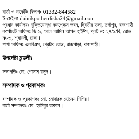
বার্তা ও মার্কেটিং বিভাগঃ 01332-844582
ই-মেইলঃ dainikpotherdisha24@gmail.com
প্রধান কার্যালয়ঃ মুক্তিযোদ্ধা কমপ্লেক্স ভবন, দ্বিতীয় তলা, দুর্গাপুর, রাজশাহী।
কর্পোরেট অফিসঃ ডি-৯, আল-আমিন আপন হাইট্স, প্লট নং-২৭/১/বি, রোড
নং-৩, শ্যামলী, ঢাকা।
শাখা অফিসঃ এনবিএস, গ্রেটার রোড, রাজপাড়া, রাজশাহী।
উপদেষ্টা মন্ডলীঃ
সভাপতিঃ মো. গোলাম রসুল।
সম্পাদক ও প্রকাশকঃ
সম্পাদক ও প্রকাশকঃ মো. মোবারক হোসেন শিশির।
বার্তা সম্পাদকঃ মো. হাসিবুর রহমান।