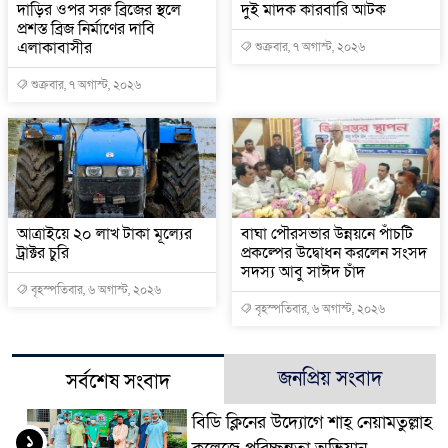
দাড়ির ওপর সরু ব্রিজের স্থলে
দুই মাদক কারবারি আটক
প্রশস্ত ব্রিজ নির্মাণের দাবি
এলাকাবাসীর
শুক্রবার, ৭ অগাস্ট, ২০২৬
শুক্রবার, ৭ অগাস্ট, ২০২৬
আত্রাইয়ে ২০ লাখ টাকা মূল্যের
বাঘা পৌরসভার উন্নয়নে পাঁচটি
ট্রাক্টর চুরি
প্রকল্পের উদ্বোধন করলেন সংসদ
সদস্য আবু সাঈদ চাঁদ
বৃহস্পতিবার, ৬ অগাস্ট, ২০২৬
বৃহস্পতিবার, ৬ অগাস্ট, ২০২৬
জনপ্রিয় সংবাদ
সর্বশেষ সংবাদ
বিডি ক্লিনের উদ্যোগে শাহ্ নেয়ামতুল্লাহ
১