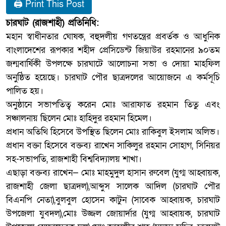
🖨 Print This Post
চারঘাট (রাজশাহী) প্রতিনিধি:
মহান স্বাধীনতার ঘোষক, বহুদলীয় গণতন্ত্রের প্রবর্তক ও আধুনিক
বাংলাদেশের রূপকার শহীদ প্রেসিডেন্ট জিয়াউর রহমানের ৯০তম
জন্মবার্ষিকী উপলক্ষে চারঘাটে আলোচনা সভা ও দোয়া মাহফিল
অনুষ্ঠিত হয়েছে। চারঘাট পৌর ছাত্রদলের আয়োজনে এ কর্মসূচি
পালিত হয়।
অনুষ্ঠানে সভাপতিত্ব করেন মোঃ আরাফাত রহমান তিতু এবং
সঞ্চালনায় ছিলেন মোঃ হাহিদুর রহমান হিমেল।
প্রধান অতিথি হিসেবে উপস্থিত ছিলেন মোঃ রাকিবুল ইসলাম অলিভ।
প্রধান বক্তা হিসেবে বক্তব্য রাখেন সাকিলুর রহমান সোহাগ, সিনিয়র
সহ-সভাপতি, রাজশাহী বিশ্ববিদ্যালয় শাখা।
এছাড়া বক্তব্য রাখেন— মোঃ মাহমুদুল হাসান রুবেল (যুগ্ম আহ্বায়ক,
রাজশাহী জেলা ছাত্রদল),আব্দুস সালেক আদিল (চারঘাট পৌর
বিএনপি নেতা),বুলবুল হোসেন কাটুন (সাবেক আহ্বায়ক, চারঘাট
উপজেলা যুবদল),মোঃ উজ্জল জোয়ার্দার (যুগ্ম আহ্বায়ক, চারঘাট