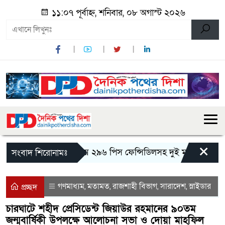
১১:০৭ পূর্বাহ্ন, শনিবার, ০৮ অগাস্ট ২০২৬
×
মান্দায় ২৯৬ পিস ফেন্সিডিলসহ দুই মাদক কারবারি 
সংবাদ শিরোনামঃ
গণমাধ্যম
মতামত
রাজশাহী বিভাগ
সারাদেশ
স্লাইডার
,
,
,
,
প্রচ্ছদ
চারঘাটে শহীদ প্রেসিডেন্ট জিয়াউর রহমানের ৯০তম
জন্মবার্ষিকী উপলক্ষে আলোচনা সভা ও দোয়া মাহফিল