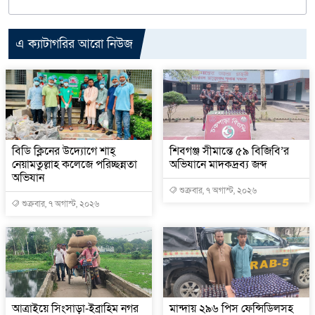
এ ক্যাটাগরির আরো নিউজ
বিডি ক্লিনের উদ্যোগে শাহ্
শিবগঞ্জ সীমান্তে ৫৯ বিজিবি’র
নেয়ামতুল্লাহ কলেজে পরিচ্ছন্নতা
অভিযানে মাদকদ্রব্য জব্দ
অভিযান
শুক্রবার, ৭ অগাস্ট, ২০২৬
শুক্রবার, ৭ অগাস্ট, ২০২৬
আত্রাইয়ে সিংসাড়া-ইব্রাহিম নগর
মান্দায় ২৯৬ পিস ফেন্সিডিলসহ