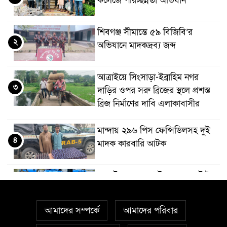
কলেজে পরিচ্ছন্নতা অভিযান
শিবগঞ্জ সীমান্তে ৫৯ বিজিবি’র
২
অভিযানে মাদকদ্রব্য জব্দ
আত্রাইয়ে সিংসাড়া-ইব্রাহিম নগর
৩
দাড়ির ওপর সরু ব্রিজের স্থলে প্রশস্ত
ব্রিজ নির্মাণের দাবি এলাকাবাসীর
মান্দায় ২৯৬ পিস ফেন্সিডিলসহ দুই
৪
মাদক কারবারি আটক
আত্রাইয়ে ২০ লাখ টাকা মূল্যের ট্রাক্টর
৫
চুরি
আমাদের সম্পর্কে
আমাদের পরিবার
বাঘা পৌরসভার উন্নয়নে পাঁচটি