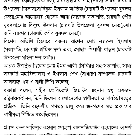
উপজেলা স্বেচ্ছাসেবক দল),মোঃ জাহাঙ্গীর শাহ (সদস্য সচিব, চারঘাট
উপজেলা জিসাস),সাদিকুল ইসলাম আতিক (চারঘাট উপজেলা যুবদল
নেতা),মোঃ আনোয়ার হোসেন আনা (সাবেক সভাপতি, চারঘাট পৌর
যুবদল),মোঃ বিদ্যুৎ ইসলাম (চারঘাট উপজেলা যুবদল নেতা),মোঃ
জনি সরকার (চারঘাট পৌর যুবদল নেতা)।
বিশেষ অতিথি হিসেবে বক্তব্য রাখেন মোঃ নজরুল ইসলাম
(সভাপতি, চারঘাট শ্রমিক দল) এবং মোছাঃ পিয়ারী খাতুন (চারঘাট
উপজেলা মহিলা দল নেত্রী)।
আরও উপস্থিত ছিলেন মোঃ ইমন আলী (সিনিয়র সহ-সভাপতি, সাধ্য
সরকারি মহাবিদ্যালয়) ও ইখলাস শেখ (সাধারণ সম্পাদক, চারঘাট
আলহাজ্ব এম এ হাদী ডিগ্রি কলেজ)।
বক্তারা বলেন, শহীদ প্রেসিডেন্ট জিয়াউর রহমান শুধু একজন
রাষ্ট্রনায়কই নন, তিনি ছিলেন বাংলাদেশের স্বাধীনতা ও সার্বভৌমত্বের
প্রতীক। তিনি বহুদলীয় গণতন্ত্র চালু করে জনগণের মত প্রকাশের
স্বাধীনতা নিশ্চিত করেছিলেন।
প্রধান বক্তা সাকিলুর রহমান সোহাগ বলেন,জিয়াউর রহমানের আদর্শ