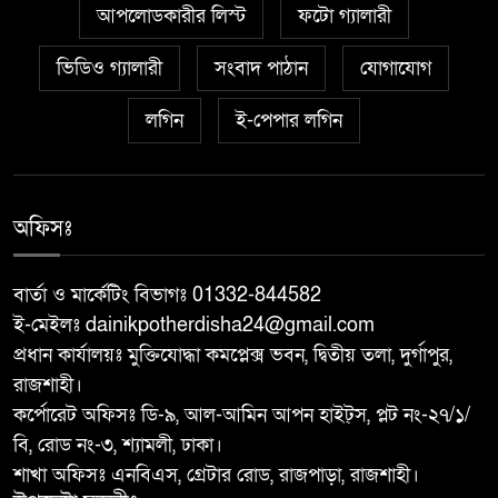
৬
প্রকল্পের উদ্বোধন করলেন সংসদ
আপলোডকারীর লিস্ট
ফটো গ্যালারী
সদস্য আবু সাঈদ চাঁদ
ভিডিও গ্যালারী
সংবাদ পাঠান
যোগাযোগ
চারঘাটে পাঁচ মাদক মামলার আসামি
লগিন
ই-পেপার লগিন
৭
গ্রেপ্তার, মাদকের বিরুদ্ধে জিরো
টলারেন্সঃ ওসি মাহবুবুর রহমান
বরেন্দ্র বহুমুখী উন্নয়ন কর্তৃপক্ষ
অফিসঃ
৮
(বিএমডিএ)-এর পরিচালনা বোর্ডের
সদস্য হলেন শফিকুল আলম সমাপ্ত
বার্তা ও মার্কেটিং বিভাগঃ 01332-844582
ই-মেইলঃ dainikpotherdisha24@gmail.com
দুর্গাপুরে ঝালুকা ইউনিয়ন পরিদর্শন
প্রধান কার্যালয়ঃ মুক্তিযোদ্ধা কমপ্লেক্স ভবন, দ্বিতীয় তলা, দুর্গাপুর,
৯
করলেন ইউএনও উম্মে হাবিবা
রাজশাহী।
ফারজানা
কর্পোরেট অফিসঃ ডি-৯, আল-আমিন আপন হাইট্স, প্লট নং-২৭/১/
বি, রোড নং-৩, শ্যামলী, ঢাকা।
বাঘায় পুলিশ পরিচয়ে চাঁদাবাজির
শাখা অফিসঃ এনবিএস, গ্রেটার রোড, রাজপাড়া, রাজশাহী।
১০
অভিযোগে ২ ভুয়া পুলিশকে গণপিটুনির