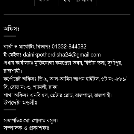
৭
গ্রেপ্তার, মাদকের বিরুদ্ধে জিরো
টলারেন্সঃ ওসি মাহবুবুর রহমান
বরেন্দ্র বহুমুখী উন্নয়ন কর্তৃপক্ষ
অফিসঃ
৮
(বিএমডিএ)-এর পরিচালনা বোর্ডের
সদস্য হলেন শফিকুল আলম সমাপ্ত
বার্তা ও মার্কেটিং বিভাগঃ 01332-844582
ই-মেইলঃ dainikpotherdisha24@gmail.com
দুর্গাপুরে ঝালুকা ইউনিয়ন পরিদর্শন
প্রধান কার্যালয়ঃ মুক্তিযোদ্ধা কমপ্লেক্স ভবন, দ্বিতীয় তলা, দুর্গাপুর,
৯
করলেন ইউএনও উম্মে হাবিবা
রাজশাহী।
ফারজানা
কর্পোরেট অফিসঃ ডি-৯, আল-আমিন আপন হাইট্স, প্লট নং-২৭/১/
বি, রোড নং-৩, শ্যামলী, ঢাকা।
বাঘায় পুলিশ পরিচয়ে চাঁদাবাজির
শাখা অফিসঃ এনবিএস, গ্রেটার রোড, রাজপাড়া, রাজশাহী।
১০
অভিযোগে ২ ভুয়া পুলিশকে গণপিটুনির
উপদেষ্টা মন্ডলীঃ
পর পুলিশে সোপর্দ
সভাপতিঃ মো. গোলাম রসুল।
সম্পাদক ও প্রকাশকঃ