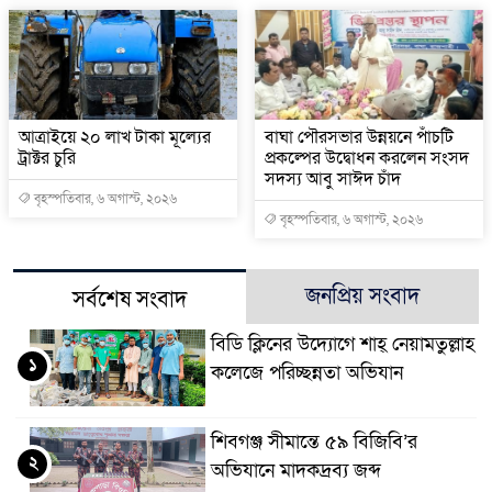
আত্রাইয়ে ২০ লাখ টাকা মূল্যের
বাঘা পৌরসভার উন্নয়নে পাঁচটি
ট্রাক্টর চুরি
প্রকল্পের উদ্বোধন করলেন সংসদ
সদস্য আবু সাঈদ চাঁদ
বৃহস্পতিবার, ৬ অগাস্ট, ২০২৬
বৃহস্পতিবার, ৬ অগাস্ট, ২০২৬
জনপ্রিয় সংবাদ
সর্বশেষ সংবাদ
বিডি ক্লিনের উদ্যোগে শাহ্ নেয়ামতুল্লাহ
১
কলেজে পরিচ্ছন্নতা অভিযান
শিবগঞ্জ সীমান্তে ৫৯ বিজিবি’র
২
অভিযানে মাদকদ্রব্য জব্দ