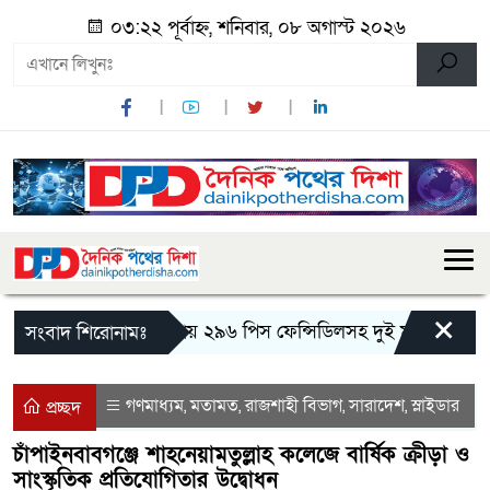
০৩:২২ পূর্বাহ্ন, শনিবার, ০৮ অগাস্ট ২০২৬
×
মান্দায় ২৯৬ পিস ফেন্সিডিলসহ দুই মাদক কারবারি
সংবাদ শিরোনামঃ
গণমাধ্যম
মতামত
রাজশাহী বিভাগ
সারাদেশ
স্লাইডার
,
,
,
,
প্রচ্ছদ
চাঁপাইনবাবগঞ্জে শাহনেয়ামতুল্লাহ কলেজে বার্ষিক ক্রীড়া ও
সাংস্কৃতিক প্রতিযোগিতার উদ্বোধন