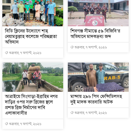
বিডি ক্লিনের উদ্যোগে শাহ্
শিবগঞ্জ সীমান্তে ৫৯ বিজিবি’র
নেয়ামতুল্লাহ কলেজে পরিচ্ছন্নতা
অভিযানে মাদকদ্রব্য জব্দ
অভিযান
শুক্রবার, ৭ অগাস্ট, ২০২৬
শুক্রবার, ৭ অগাস্ট, ২০২৬
আত্রাইয়ে সিংসাড়া-ইব্রাহিম নগর
মান্দায় ২৯৬ পিস ফেন্সিডিলসহ
দাড়ির ওপর সরু ব্রিজের স্থলে
দুই মাদক কারবারি আটক
প্রশস্ত ব্রিজ নির্মাণের দাবি
এলাকাবাসীর
শুক্রবার, ৭ অগাস্ট, ২০২৬
শুক্রবার, ৭ অগাস্ট, ২০২৬