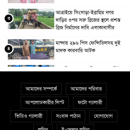
আত্রাইয়ে সিংসাড়া-ইব্রাহিম নগর
৩
দাড়ির ওপর সরু ব্রিজের স্থলে প্রশস্ত
ব্রিজ নির্মাণের দাবি এলাকাবাসীর
মান্দায় ২৯৬ পিস ফেন্সিডিলসহ দুই
৪
মাদক কারবারি আটক
আত্রাইয়ে ২০ লাখ টাকা মূল্যের ট্রাক্টর
৫
চুরি
আমাদের সম্পর্কে
আমাদের পরিবার
বাঘা পৌরসভার উন্নয়নে পাঁচটি
৬
প্রকল্পের উদ্বোধন করলেন সংসদ
আপলোডকারীর লিস্ট
ফটো গ্যালারী
সদস্য আবু সাঈদ চাঁদ
ভিডিও গ্যালারী
সংবাদ পাঠান
যোগাযোগ
চারঘাটে পাঁচ মাদক মামলার আসামি
লগিন
ই-পেপার লগিন