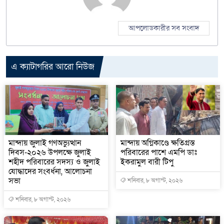
আপলোডকারীর সব সংবাদ
এ ক্যাটাগরির আরো নিউজ
মান্দায় জুলাই গণঅভ্যুত্থান
মান্দায় অগ্নিকাণ্ডে ক্ষতিগ্রস্ত
দিবস-২০২৬ উপলক্ষে জুলাই
পরিবারের পাশে এমপি ডাঃ
শহীদ পরিবারের সদস্য ও জুলাই
ইকরামুল বারী টিপু
যোদ্ধাদের সংবর্ধনা, আলোচনা
সভা
শনিবার, ৮ অগাস্ট, ২০২৬
শনিবার, ৮ অগাস্ট, ২০২৬