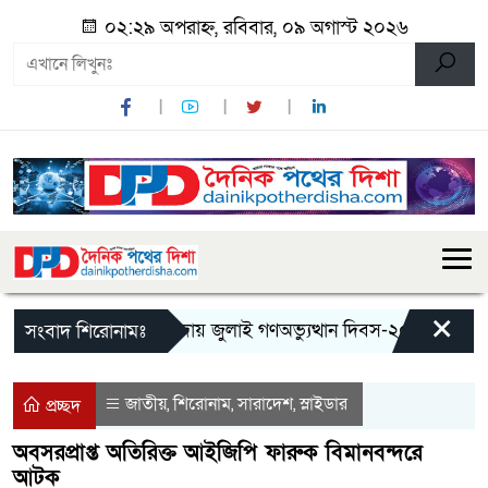
০২:২৯ অপরাহ্ন, রবিবার, ০৯ অগাস্ট ২০২৬
×
মান্দায় জুলাই গণঅভ্যুত্থান দিবস-২০২৬ উপলক্ষে জ
সংবাদ শিরোনামঃ
জাতীয়
শিরোনাম
সারাদেশ
স্লাইডার
,
,
,
প্রচ্ছদ
অবসরপ্রাপ্ত অতিরিক্ত আইজিপি ফারুক বিমানবন্দরে
আটক