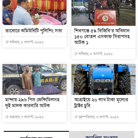
তানোরে কমিউনিটি পুলিশিং সভা
শিবগঞ্জে ৫৯ বিজিবি’র অভিযান
১৫০ বোতল এসকাফ সিরাপসহ
আটক ১
শনিবার, ৮ অগাস্ট, ২০২৬
শনিবার, ৮ অগাস্ট, ২০২৬
মান্দায় ২৯৬ পিস ফেন্সিডিলসহ
আত্রাইয়ে ২০ লাখ টাকা মূল্যের
দুই মাদক কারবারি আটক
ট্রাক্টর চুরি
শুক্রবার, ৭ অগাস্ট, ২০২৬
বৃহস্পতিবার, ৬ অগাস্ট, ২০২৬