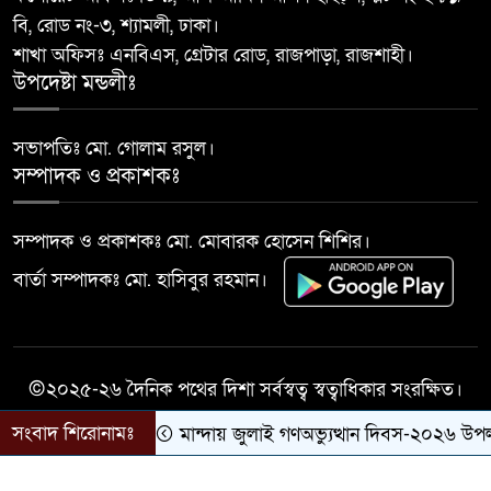
বাঘা পৌরসভার উন্নয়নে পাঁচটি
বি, রোড নং-৩, শ্যামলী, ঢাকা।
১০
প্রকল্পের উদ্বোধন করলেন সংসদ
শাখা অফিসঃ এনবিএস, গ্রেটার রোড, রাজপাড়া, রাজশাহী।
সদস্য আবু সাঈদ চাঁদ
উপদেষ্টা মন্ডলীঃ
সভাপতিঃ মো. গোলাম রসুল।
সম্পাদক ও প্রকাশকঃ
সম্পাদক ও প্রকাশকঃ মো. মোবারক হোসেন শিশির।
বার্তা সম্পাদকঃ মো. হাসিবুর রহমান।
©২০২৫-২৬ দৈনিক পথের দিশা সর্বস্বত্ব স্বত্বাধিকার সংরক্ষিত।
সংবাদ শিরোনামঃ
মান্দায় জুলাই গণঅভ্যুত্থান দিবস-২০২৬ উপলক্ষ
সকল কারিগরী সহযোগিতায়ঃ
Success Life IT