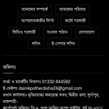
৫
কলেজে পরিচ্ছন্নতা অভিযান
আমাদের সম্পর্কে
আমাদের পরিবার
শিবগঞ্জ সীমান্তে ৫৯ বিজিবি’র
আপলোডকারীর লিস্ট
ফটো গ্যালারী
৬
অভিযানে মাদকদ্রব্য জব্দ
ভিডিও গ্যালারী
সংবাদ পাঠান
যোগাযোগ
আত্রাইয়ে সিংসাড়া-ইব্রাহিম নগর
লগিন
ই-পেপার লগিন
৭
দাড়ির ওপর সরু ব্রিজের স্থলে প্রশস্ত
ব্রিজ নির্মাণের দাবি এলাকাবাসীর
অফিসঃ
মান্দায় ২৯৬ পিস ফেন্সিডিলসহ দুই
৮
মাদক কারবারি আটক
বার্তা ও মার্কেটিং বিভাগঃ 01332-844582
ই-মেইলঃ dainikpotherdisha24@gmail.com
আত্রাইয়ে ২০ লাখ টাকা মূল্যের ট্রাক্টর
৯
প্রধান কার্যালয়ঃ মুক্তিযোদ্ধা কমপ্লেক্স ভবন, দ্বিতীয় তলা, দুর্গাপুর,
চুরি
রাজশাহী।
কর্পোরেট অফিসঃ ডি-৯, আল-আমিন আপন হাইট্স, প্লট নং-২৭/১/