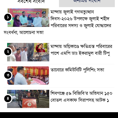
জনপ্রিয় সংবাদ
সর্বশেষ সংবাদ
মান্দায় জুলাই গণঅভ্যুত্থান
১
দিবস-২০২৬ উপলক্ষে জুলাই শহীদ
পরিবারের সদস্য ও জুলাই যোদ্ধাদের
সংবর্ধনা, আলোচনা সভা
মান্দায় অগ্নিকাণ্ডে ক্ষতিগ্রস্ত পরিবারের
২
পাশে এমপি ডাঃ ইকরামুল বারী টিপু
তানোরে কমিউনিটি পুলিশিং সভা
৩
শিবগঞ্জে ৫৯ বিজিবি’র অভিযান ১৫০
৪
বোতল এসকাফ সিরাপসহ আটক ১
বিডি ক্লিনের উদ্যোগে শাহ্ নেয়ামতুল্লাহ