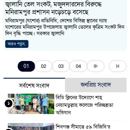
জ্বালানি তেল সংকট, মজুদদারদের বিরুদ্ধে
মনিরামপুর প্রশাসন নড়েচড়ে বসেছে
মনিরামপুর (যশোর) প্রতিনিধি; দেশের বিভিন্ন স্থানের ন্যায়
যশোরের মনিরামপুর উপজেলায় জ্বালানি তেলের কৃত্রিম সংকট দিন
দিন বৃদ্ধি পাচ্ছে। সরকার জ্বালানি
আরও পড়ুন..
01
02
03
04
জনপ্রিয় সংবাদ
সর্বশেষ সংবাদ
বিডি ক্লিনের উদ্যোগে শাহ্
১
নেয়ামতুল্লাহ কলেজে পরিচ্ছন্নতা
অভিযান
শিবগঞ্জ সীমান্তে ৫৯ বিজিবি’র