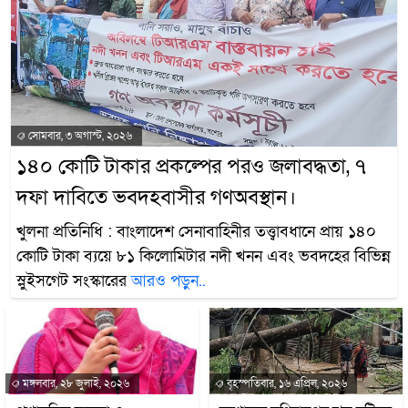
সোমবার, ৩ অগাস্ট, ২০২৬
১৪০ কোটি টাকার প্রকল্পের পরও জলাবদ্ধতা, ৭
দফা দাবিতে ভবদহবাসীর গণঅবস্থান।
খুলনা প্রতিনিধি : বাংলাদেশ সেনাবাহিনীর তত্ত্বাবধানে প্রায় ১৪০
কোটি টাকা ব্যয়ে ৮১ কিলোমিটার নদী খনন এবং ভবদহের বিভিন্ন
স্লুইসগেট সংস্কারের
আরও পড়ুন..
মঙ্গলবার, ২৮ জুলাই, ২০২৬
বৃহস্পতিবার, ১৬ এপ্রিল, ২০২৬