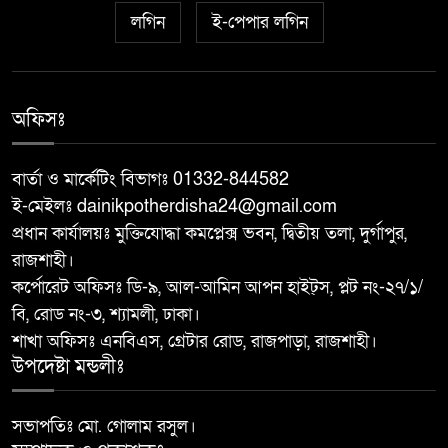
চারঘাটে পাঁচ মাদক মামলার আসামি
লগিন
ই-পেপার লগিন
৭
গ্রেপ্তার, মাদকের বিরুদ্ধে জিরো
টলারেন্সঃ ওসি মাহবুবুর রহমান
বরেন্দ্র বহুমুখী উন্নয়ন কর্তৃপক্ষ
অফিসঃ
৮
(বিএমডিএ)-এর পরিচালনা বোর্ডের
সদস্য হলেন শফিকুল আলম সমাপ্ত
বার্তা ও মার্কেটিং বিভাগঃ 01332-844582
ই-মেইলঃ dainikpotherdisha24@gmail.com
দুর্গাপুরে ঝালুকা ইউনিয়ন পরিদর্শন
৯
প্রধান কার্যালয়ঃ মুক্তিযোদ্ধা কমপ্লেক্স ভবন, দ্বিতীয় তলা, দুর্গাপুর,
করলেন ইউএনও উম্মে হাবিবা
রাজশাহী।
ফারজানা
কর্পোরেট অফিসঃ ডি-৯, আল-আমিন আপন হাইট্স, প্লট নং-২৭/১/
বাঘায় পুলিশ পরিচয়ে চাঁদাবাজির
বি, রোড নং-৩, শ্যামলী, ঢাকা।
১০
অভিযোগে ২ ভুয়া পুলিশকে
শাখা অফিসঃ এনবিএস, গ্রেটার রোড, রাজপাড়া, রাজশাহী।
উপদেষ্টা মন্ডলীঃ
গণপিটুনির পর পুলিশে সোপর্দ
সভাপতিঃ মো. গোলাম রসুল।