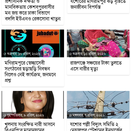
প্রশাসনিক দক্ষতা ও
যশোরের মণিরামপুর ঝড় বৃষ্টিতে
মানবিকতায় কেশবপুরবাসীর
জনজীবন বিপর্যস্ত
মন জয় করে ঢাকা বিভাগে
বদলি ইউএনও রেকসোনা খাতুন
শুক্রবার, ১০ এপ্রিল, ২০২৬
শুক্রবার, ১০ এপ্রিল, ২০২৬
মণিরামপুরে স্বেচ্ছাসেবী
রাজগঞ্জে সঞ্চয়ের টাকা তুলতে
সংগঠনের ছড়াছড়ি নিবন্ধন
এসে নারীর মৃত্যু
নিলেও নেই কার্যক্রম, জনমনে
প্রশ্ন
বৃহস্পতিবার, ৯ এপ্রিল, ২০২৬
মঙ্গলবার, ৭ এপ্রিল, ২০২৬
খুলনায় সংরক্ষিত নারী আসনে
যশোর পল্লী বিদ্যুৎ সমিতি ২
বিএনপি’র মনোনয়নের
নেহালপুর স্টেশনের ইনচার্জের