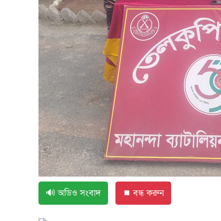
🔊 অডিও সংবাদ
⏹ বন্ধ করুন