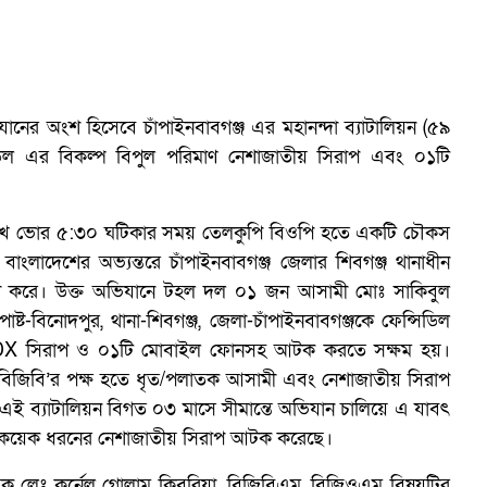
চ
নের অংশ হিসেবে চাঁপাইনবাবগঞ্জ এর মহানন্দা ব্যাটালিয়ন (৫৯
িল এর বিকল্প বিপুল পরিমাণ নেশাজাতীয় সিরাপ এবং ০১টি
ারিখ ভোর ৫:৩০ ঘটিকার সময় তেলকুপি বিওপি হতে একটি চৌকস
ংলাদেশের অভ্যন্তরে চাঁপাইনবাবগঞ্জ জেলার শিবগঞ্জ থানাধীন
লনা করে। উক্ত অভিযানে টহল দল ০১ জন আসামী মোঃ সাকিবুল
ষ্ট-বিনোদপুর, থানা-শিবগঞ্জ, জেলা-চাঁপাইনবাবগঞ্জকে ফেন্সিডিল
DX সিরাপ ও ০১টি মোবাইল ফোনসহ আটক করতে সক্ষম হয়।
িজিবি’র পক্ষ হতে ধৃত/পলাতক আসামী এবং নেশাজাতীয় সিরাপ
 এই ব্যাটালিয়ন বিগত ০৩ মাসে সীমান্তে অভিযান চালিয়ে এ যাবৎ
 কয়েক ধরনের নেশাজাতীয় সিরাপ আটক করেছে।
নায়ক লেঃ কর্নেল গোলাম কিবরিয়া, বিজিবিএম, বিজিওএম বিষয়টির