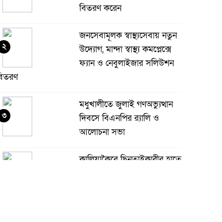
বিতরণ করেন
জনসেবামূলক স্বাস্থ্যসেবায় নতুন
২
উদ্যোগ, মান্দা স্বাস্থ্য কমপ্লেক্সে
ফ্যান ও নেবুলাইজার সলিউশন
বিতরণ
মধুখালীতে জুলাই গণঅভ্যুত্থান
৩
দিবসে বিএনপির র‍্যালি ও
আলোচনা সভা
কালিয়াকৈরে ছিনতাইকারীর হাতে
৪
অটোরিস্কাচালকের গলাকাটা
মরদেহ উদ্ধার
চাঁপাইনবাবগঞ্জে অবৈধ সীসা