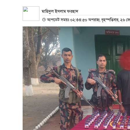
মাহিদুল ইসলাম ফরহাদ
আপডেট সময়ঃ ০২:৩৩:৫০ অপরাহ্ন, বৃহস্পতিবার, ২৬ ফেব