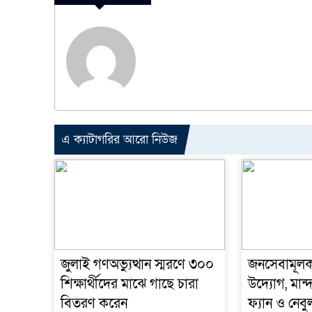
এ ক্যাটাগরির আরো নিউজ
জুলাই গণঅভ্যুত্থান স্মরণে ৩০০
জনসেবামূলক স
শিক্ষার্থীদের মাঝে গাছে চারা
উদ্যোগ, মান্দা 
বিতরণ করেন
ফ্যান ও নে