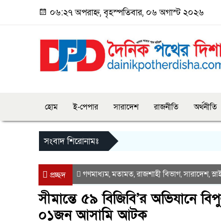
০৬:২৭ অপরাহ্ন, বৃহস্পতিবার, ০৬ অগাস্ট ২০২৬
হোম
ই-পেপার
সারাদেশ
রাজনীতি
অর্থনীতি
সংবাদ শিরোনামঃ
গণমাধ্যম
মতামত
রাজশাহী বিভাগ
সারাদেশ
স্ল
,
,
,
,
প্রচ্ছদ
সীমান্তে ৫৯ বিজিবি’র অভিযানে বি
০১জন আসামি আটক