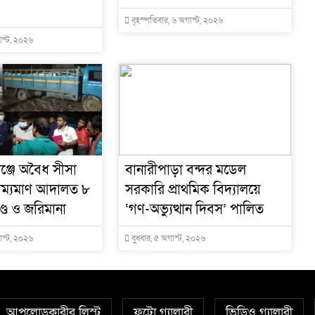
বৃহস্পতিবার, ৬ অগাস্ট, ২০২৬
াস্ট, ২০২৬
ঞ্জে অবৈধ সীসা
বানারীপাড়া বন্দর মডেল
রাম্যমাণ আদালত ৮
সরকারি প্রাথমিক বিদ্যালয়ে
্ড ও জরিমানা
‘গণ-অভ্যুত্থান দিবস’ পালিত
াস্ট, ২০২৬
বুধবার, ৫ অগাস্ট, ২০২৬
আপলোডকারীর লিস্ট
ফটো গ্যালারী
ভিডিও গ্যালারী