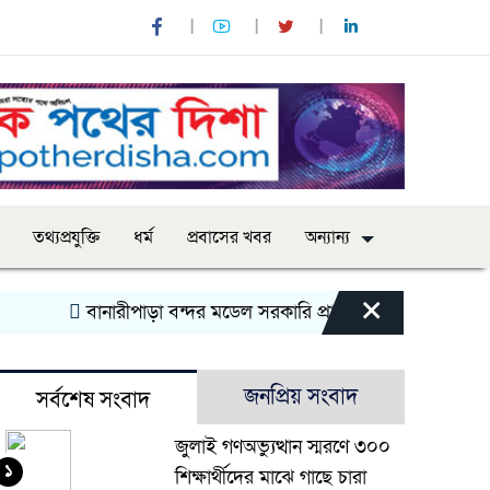
তথ্যপ্রযুক্তি
ধর্ম
প্রবাসের খবর
অন্যান্য
×
বানারীপাড়া বন্দর মডেল সরকারি প্রাথমিক বিদ্যালয়ে ‘গণ-অভ্যুত্থান 
জনপ্রিয় সংবাদ
সর্বশেষ সংবাদ
জুলাই গণঅভ্যুত্থান স্মরণে ৩০০
১
শিক্ষার্থীদের মাঝে গাছে চারা