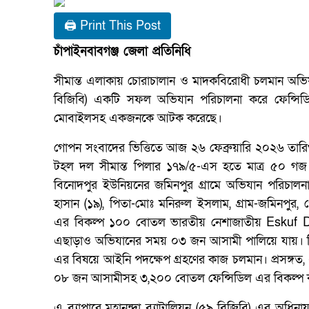
🖨 Print This Post
চাঁপাইনবাবগঞ্জ জেলা প্রতিনিধি
সীমান্ত এলাকায় চোরাচালান ও মাদকবিরোধী চলমান অভিযা
বিজিবি) একটি সফল অভিযান পরিচালনা করে ফেন্সিড
মোবাইলসহ একজনকে আটক করেছে।
গোপন সংবাদের ভিত্তিতে আজ ২৬ ফেব্রুয়ারি ২০২৬ ত
টহল দল সীমান্ত পিলার ১৭৯/৫-এস হতে মাত্র ৫০ গজ বা
বিনোদপুর ইউনিয়নের জমিনপুর গ্রামে অভিযান পরিচা
হাসান (১৯), পিতা-মোঃ মনিরুল ইসলাম, গ্রাম-জমিনপুর, পো
এর বিকল্প ১০০ বোতল ভারতীয় নেশাজাতীয় Eskuf 
এছাড়াও অভিযানের সময় ০৩ জন আসামী পালিয়ে যায়। ব
এর বিষয়ে আইনি পদক্ষেপ গ্রহণের কাজ চলমান। প্রসঙ্গত,
০৮ জন আসামীসহ ৩,২০০ বোতল ফেন্সিডিল এর বিকল্প
এ ব্যাপারে মহানন্দা ব্যাটালিয়ন (৫৯ বিজিবি) এর অধি