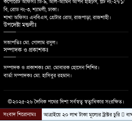
৯
কর্পোরেট অফিসঃ ডি-৯, আল-আমিন আপন হাইট্স, প্লট নং-২৭/১/
শিক্ষার্থীদের মাঝে গাছে চারা বিতরণ
বি, রোড নং-৩, শ্যামলী, ঢাকা।
করেন
শাখা অফিসঃ এনবিএস, গ্রেটার রোড, রাজপাড়া, রাজশাহী।
উপদেষ্টা মন্ডলীঃ
জনসেবামূলক স্বাস্থ্যসেবায় নতুন
১০
উদ্যোগ, মান্দা স্বাস্থ্য কমপ্লেক্সে ফ্যান ও
নেবুলাইজার সলিউশন বিতরণ
সভাপতিঃ মো. গোলাম রসুল।
সম্পাদক ও প্রকাশকঃ
সম্পাদক ও প্রকাশকঃ মো. মোবারক হোসেন শিশির।
বার্তা সম্পাদকঃ মো. হাসিবুর রহমান।
©২০২৫-২৬ দৈনিক পথের দিশা সর্বস্বত্ব স্বত্বাধিকার সংরক্ষিত।
সংবাদ শিরোনামঃ
আত্রাইয়ে ২০ লাখ টাকা মূল্যের ট্রাক্টর চুরি
বাঘা 
সকল কারিগরী সহযোগিতায়ঃ
Success Life IT