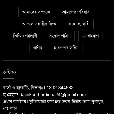
দুর্গাপুরে ঝালুকা ইউনিয়ন পরিদর্শন
৫
করলেন ইউএনও উম্মে হাবিবা
আমাদের সম্পর্কে
আমাদের পরিবার
ফারজানা
আপলোডকারীর লিস্ট
ফটো গ্যালারী
বাঘায় পুলিশ পরিচয়ে চাঁদাবাজির
৬
ভিডিও গ্যালারী
অভিযোগে ২ ভুয়া পুলিশকে গণপিটুনির
সংবাদ পাঠান
যোগাযোগ
পর পুলিশে সোপর্দ
লগিন
ই-পেপার লগিন
জুলাই গণঅভ্যুত্থান স্মরণে ৩০০
৭
শিক্ষার্থীদের মাঝে গাছে চারা বিতরণ
করেন
অফিসঃ
মান্দায় পাঁজরভাঙা থেকে জলছত্র পর্যন্ত
বার্তা ও মার্কেটিং বিভাগঃ 01332-844582
৮
সড়ক প্রশস্তকরণ কাজের উদ্বোধন
ই-মেইলঃ dainikpotherdisha24@gmail.com
করলেন এমপি ডা. ইকরামুল বারী টিপু
প্রধান কার্যালয়ঃ মুক্তিযোদ্ধা কমপ্লেক্স ভবন, দ্বিতীয় তলা, দুর্গাপুর,
রাজশাহী।
জুলাই গণঅভ্যুত্থান স্মরণে ৩০০