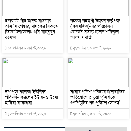
চারঘাটে পাঁচ মাদক মামলার
বরেন্দ্র বহুমুখী উন্নয়ন কর্তৃপক্ষ
আসামি গ্রেপ্তার, মাদকের বিরুদ্ধে
(বিএমডিএ)-এর পরিচালনা
জিরো টলারেন্সঃ ওসি মাহবুবুর
বোর্ডের সদস্য হলেন শফিকুল
রহমান
আলম সমাপ্ত
বৃহস্পতিবার, ৬ অগাস্ট, ২০২৬
বৃহস্পতিবার, ৬ অগাস্ট, ২০২৬
দুর্গাপুরে ঝালুকা ইউনিয়ন
বাঘায় পুলিশ পরিচয়ে চাঁদাবাজির
পরিদর্শন করলেন ইউএনও উম্মে
অভিযোগে ২ ভুয়া পুলিশকে
হাবিবা ফারজানা
গণপিটুনির পর পুলিশে সোপর্দ
বৃহস্পতিবার, ৬ অগাস্ট, ২০২৬
বৃহস্পতিবার, ৬ অগাস্ট, ২০২৬