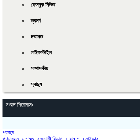
ফেসবুক নিউজ
ভ্রমণ
মতামত
লাইফস্টাইল
সম্পাদকীয়
স্বাস্থ্য
সংবাদ শিরোনামঃ
প্রচ্ছদ
গণমাধ্যম
,
মতামত
,
রাজশাহী বিভাগ
,
সারাদেশ
,
স্লাইডার