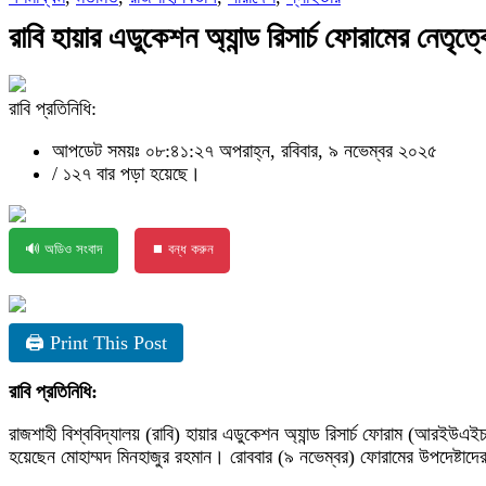
রাবি হায়ার এডুকেশন অ্যান্ড রিসার্চ ফোরামের নেতৃত্
রাবি প্রতিনিধি:
আপডেট সময়ঃ ০৮:৪১:২৭ অপরাহ্ন, রবিবার, ৯ নভেম্বর ২০২৫
/
১২৭ বার পড়া হয়েছে।
🔊 অডিও সংবাদ
⏹ বন্ধ করুন
🖨 Print This Post
রাবি প্রতিনিধি:
রাজশাহী বিশ্ববিদ্যালয় (রাবি) হায়ার এডুকেশন অ্যান্ড রিসার্চ ফোরাম (আরইউএ
হয়েছেন মোহাম্মদ মিনহাজুর রহমান। রোববার (৯ নভেম্বর) ফোরামের উপদেষ্টাদ