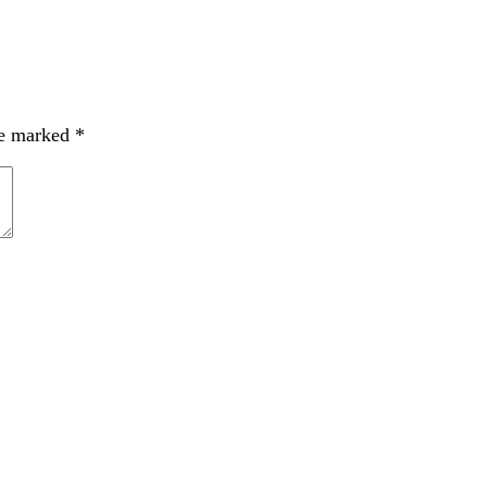
re marked
*