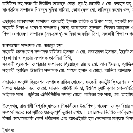
কমিটিতে সহ-সভাপতি নির্বাচিত হয়েছেন মোছা. নূর-ই-মালেকি ও মো. ফরহাদ বাবু,
সাংগঠনিক সম্পাদক শিরাজুম মুনিরা সামিয়া, কোষাধ্যক্ষ মো. হাফিজুর রহমান শ
এছাড়াও মানবসম্পদ সম্পাদক আবতাহী ইসলাম তারিক ও উপমা সাহা, সহকারী মানব
সহকারী শিক্ষা ও গবেষণা সম্পাদক (স্টেম) আফরোজা সুলতানা, সিফাত আহমেদ ও 
শিক্ষা ও গবেষণা সম্পাদক (নন-স্টেম) আনিকা আফরিন তিশা, সহকারী শিক্ষা ও 
জনসংযোগ সম্পাদক মো. নাজমুল হুদা,
সহকারী জনসংযোগ সম্পাদক রাফিউর ইসলাম ও মো. মাজহারুল ইসলাম, ইভেন্ট ম্যান
প্রকাশনা ও প্রচার সম্পাদক তাসনিয়া তিথি,
সহকারী প্রকাশনা ও প্রচার সম্পাদক: প্রিয়াঙ্কা রায় ও মো. আল ইমরান, গ্রাফিক
সহকারী গ্রাফিক্স ডিজাইন সম্পাদক মো. সায়েদ হাসান ও মোছা. আনিকা আশরাফ
এছাড়াও কনটেন্ট ক্রিয়েশন সম্পাদক রাকিব হোসেন, সহকারী কনটেন্ট ক্রিয়েশন
নিশাত ফারজানা জয়া ও মো. সাদমান রাফিউ সিনহা, ইংলিশ চ্যাট ক্লাব কো-অর্ডিনে
ঋত্বিক সাহা। জুনিয়র এক্সিকিউটিভ সদস্য মোছা. নাফিজা হক সাবা, মো. তাহমি
উল্লেখ্য, রাজশাহী বিশ্ববিদ্যালয়ের শিক্ষার্থীদের উচ্চশিক্ষা, গবেষণা ও ক্যারি
সম্পর্কে সচেতনতা সৃষ্টিতে গুরুত্বপূর্ণ ভূমিকা রাখছে। ফোরামের নিয়মিত কার্
রিসার্চ মেথোডোলজি কোর্স পরিচালনা এবং আরএইচডি হাব সেকশনের মাধ্যমে শিক্ষার্থ
ট্যাগসঃ