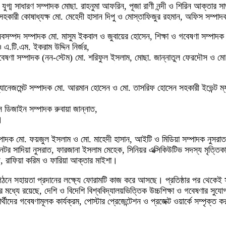
 যুগ্ম সাধারণ সম্পাদক মোছা. রাহনুমা আফরিন, পূজা রাণী নন্দী ও শিরিন আক্তার স
ুভ, সহকারী কোষাধ্যক্ষ মো. মেহেদী হাসান দিপু ও মোস্তাফিজুর রহমান, অফিস সম্
সম্পদ সম্পাদক মো. মাসুম ইকবাল ও জুবায়ের হোসেন, শিক্ষা ও গবেষণা সম্পাদক 
এ.টি.এম. ইকরাম উদ্দিন নির্জর,
গবেষণা সম্পাদক (নন-স্টেম) মো. শরিফুল ইসলাম, মোছা. জান্নাতুল ফেরদৌস ও ম
েজমেন্ট সম্পাদক মো. আরমান হোসেন ও মো. তাসরিফ হোসেন সহকারী ইভেন্ট ম্যানে
্স ডিজাইন সম্পাদক রুবায়া জান্নাত,
।
 সম্পাদক মো. ফয়জুল ইসলাম ও মো. মাহেদী হাসান, আইটি ও মিডিয়া সম্পাদক নুসর
টর সাদিয়া নুসরাত, ফারজানা ইসলাম মেহেক, সিনিয়র এক্সিকিউটিভ সদস্য মৃত্তিকা,
দ, রাফিয়া করিম ও ফারিয়া আক্তার মাইশা।
য়ার গঠনে সহায়তা প্রদানের লক্ষ্যে ফোরামটি কাজ করে আসছে। প্রতিষ্ঠার পর থেকেই সংগ
যক্রমের মধ্যে রয়েছে, দেশি ও বিদেশি বিশ্ববিদ্যালয়ভিত্তিক উচ্চশিক্ষা ও গবেষণ
ীদের গবেষণামূলক কার্যক্রম, পোস্টার প্রেজেন্টেশন ও প্রজেক্ট ওয়ার্কে সম্পৃক্ত 