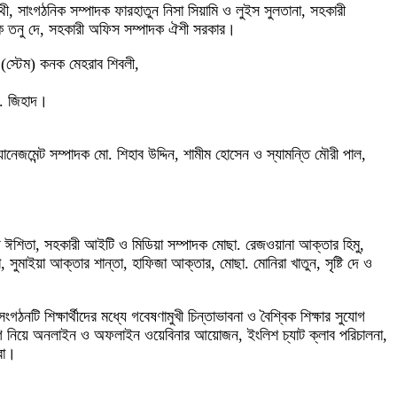
াথী, সাংগঠনিক সম্পাদক ফারহাতুন নিসা সিয়ামি ও লুইস সুলতানা, সহকারী
পাদক তনু দে, সহকারী অফিস সম্পাদক ঐশী সরকার।
(স্টেম) কনক মেহরাব শিবলী,
ো. জিহাদ।
জমেন্ট সম্পাদক মো. শিহাব উদ্দিন, শামীম হোসেন ও স্যামন্তি মৌরী পাল,
াত ঈশিতা, সহকারী আইটি ও মিডিয়া সম্পাদক মোছা. রেজওয়ানা আক্তার হিমু,
 সুমাইয়া আক্তার শান্তা, হাফিজা আক্তার, মোছা. মোনিরা খাতুন, সৃষ্টি দে ও
ঠনটি শিক্ষার্থীদের মধ্যে গবেষণামুখী চিন্তাভাবনা ও বৈশ্বিক শিক্ষার সুযোগ
ার সুযোগ নিয়ে অনলাইন ও অফলাইন ওয়েবিনার আয়োজন, ইংলিশ চ্যাট ক্লাব পরিচালনা,
করা।