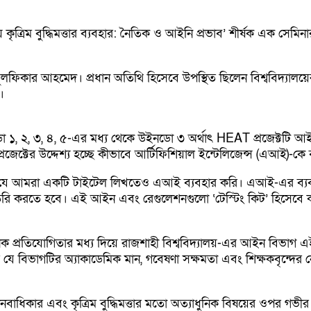
য় কৃত্রিম বুদ্ধিমত্তার ব্যবহার: নৈতিক ও আইনি প্রভাব’ শীর্ষক এক সেমি
ফিকার আহমেদ। প্রধান অতিথি হিসেবে উপস্থিত ছিলেন বিশ্ববিদ্যালয়ের 
।
 ১, ২, ৩, ৪, ৫-এর মধ্য থেকে উইনডো ৩ অর্থাৎ HEAT প্রজেক্টটি আইন ব
রজেক্টের উদ্দেশ্য হচ্ছে কীভাবে আর্টিফিশিয়াল ইন্টেলিজেন্স (এআই)-কে 
ক যে আমরা একটি টাইটেল লিখতেও এআই ব্যবহার করি। এআই-এর ব্যব
ুলেশন তৈরি করতে হবে। এই আইন এবং রেগুলেশনগুলো ‘টেস্টিং কিট’ হিস
ক প্রতিযোগিতার মধ্য দিয়ে রাজশাহী বিশ্ববিদ্যালয়-এর আইন বিভাগ এই গু
 বিভাগটির অ্যাকাডেমিক মান, গবেষণা সক্ষমতা এবং শিক্ষকবৃন্দের নেত
মানবাধিকার এবং কৃত্রিম বুদ্ধিমত্তার মতো অত্যাধুনিক বিষয়ের ওপর গ