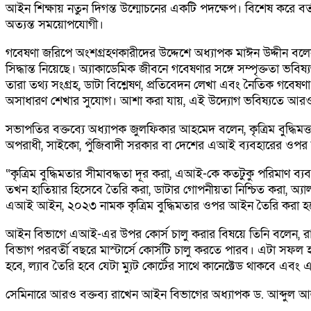
আইন শিক্ষায় নতুন দিগন্ত উন্মোচনের একটি পদক্ষেপ। বিশেষ করে বর্তমান ব
অত্যন্ত সময়োপযোগী।
গবেষণা জরিপে অংশগ্রহণকারীদের উদ্দেশে অধ্যাপক মাঈন উদ্দীন বলেন, ছ
সিদ্ধান্ত নিয়েছে। অ্যাকাডেমিক জীবনে গবেষণার সঙ্গে সম্পৃক্ততা ভবিষ্যৎ
তারা তথ্য সংগ্রহ, ডাটা বিশ্লেষণ, প্রতিবেদন লেখা এবং নৈতিক গবেষণ
অসাধারণ শেখার সুযোগ। আশা করা যায়, এই উদ্যোগ ভবিষ্যতে আরও বড়
সভাপতির বক্তব্যে অধ্যাপক জুলফিকার আহমেদ বলেন, কৃত্রিম বুদ্ধি
অপরাধী, সাইকো, পুঁজিবাদী সরকার বা দেশের এআই ব্যবহারের ওপর নিয়ন
“কৃত্রিম বুদ্ধিমতার সীমাবদ্ধতা দূর করা, এআই-কে কতটুকু পরিমাণ ব
তখন হাতিয়ার হিসেবে তৈরি করা, ডাটার গোপনীয়তা নিশ্চিত করা, অ্যাল
এআই আইন, ২০২৩ নামক কৃত্রিম বুদ্ধিমতার ওপর আইন তৈরি করা হয়
আইন বিভাগে এআই-এর উপর কোর্স চালু করার বিষয়ে তিনি বলেন, রাজশাহী 
বিভাগ পরবর্তী বছরে মাস্টার্সে কোর্সটি চালু করতে পারব। এটা সফল 
হবে, ল্যাব তৈরি হবে যেটা ম্যুট কোর্টের সাথে কানেক্টেড থাকবে এব
সেমিনারে আরও বক্তব্য রাখেন আইন বিভাগের অধ্যাপক ড. আব্দুল আল