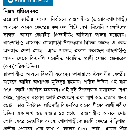
🖨 Print This Post
নিজস্ব প্রতিবেদকঃ
ত্রয়োদ্বশ জাতীয় সংসদ নির্বাচনে রাজশাহী-১ (তানোর-গোদাগাড়ী)
আসনের অনেক কেন্দ্রের ফলাফল শিটে দেখা মিলেনি এজেন্টদের
স্বাক্ষর। আবার কোনটায় প্রিজাইডিং অফিসার স্বাক্ষর করেছেন।
রাজশাহী-১ আসনের গোদাগাড়ী উপজেলার বিভিন্ন কেন্দ্রে এ রকম
অসঙ্গতি দেখা গেছে। এতে সন্দেহ প্রকাশ করেছেন রাজশাহী-১
আসন থেকে বিএনপি মনোনীত পরাজিত প্রার্থী মেজর জেনারেল
(অবঃ)শরিফ উদ্দিন।
রাজশাহী-১ আসনে বিজয়ী হয়েছেন জামায়াতে ইসলামীর কেন্দ্রীয়
নায়েবে আমির অধ্যাপক মুজিবুর রহমান। শরিফ উদ্দিন এই মাত্র
৭৭৪ ভোটে পরাজিত হয়েছেন। এই দুই উপজেলার ফলাফলে দেখা
গেছে, মুজিবুর রহমান ভোট পেয়েছেন এক লাখ ৬৯ হাজার ৭৮৪
ভোট। তার নিকটতম প্রতিদ্বন্দ্বী বিএনপির ধানের শীষের প্রার্থী শরীফ
উদ্দিন এক লাখ ৬৯ হাজার ১০ ভোট। রাজশাহী-১ আসনে মোট
ভোট কেন্দ্র ১৫৯টি।এরমধ্যে গোদাগাড়ীতে ৯৮টি কেন্দ্রে দাঁড়িপাল্লা
প্রতীক পেয়েছে এক লাখ ৭ হাজার ৪৬০ ভোট। ধানের শীষ