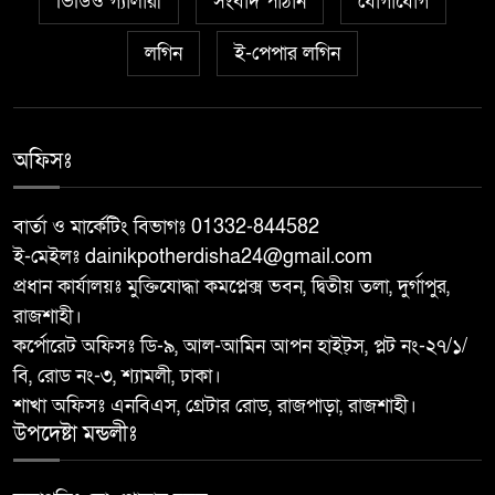
ভিডিও গ্যালারী
সংবাদ পাঠান
যোগাযোগ
আত্রাইয়ে ২০ লাখ টাকা মূল্যের ট্রাক্টর
৭
চুরি
লগিন
ই-পেপার লগিন
বাঘা পৌরসভার উন্নয়নে পাঁচটি
৮
প্রকল্পের উদ্বোধন করলেন সংসদ
অফিসঃ
সদস্য আবু সাঈদ চাঁদ
বার্তা ও মার্কেটিং বিভাগঃ 01332-844582
চারঘাটে পাঁচ মাদক মামলার আসামি
৯
ই-মেইলঃ dainikpotherdisha24@gmail.com
গ্রেপ্তার, মাদকের বিরুদ্ধে জিরো
প্রধান কার্যালয়ঃ মুক্তিযোদ্ধা কমপ্লেক্স ভবন, দ্বিতীয় তলা, দুর্গাপুর,
টলারেন্সঃ ওসি মাহবুবুর রহমান
রাজশাহী।
কর্পোরেট অফিসঃ ডি-৯, আল-আমিন আপন হাইট্স, প্লট নং-২৭/১/
বরেন্দ্র বহুমুখী উন্নয়ন কর্তৃপক্ষ
১০
বি, রোড নং-৩, শ্যামলী, ঢাকা।
(বিএমডিএ)-এর পরিচালনা বোর্ডের
শাখা অফিসঃ এনবিএস, গ্রেটার রোড, রাজপাড়া, রাজশাহী।
সদস্য হলেন শফিকুল আলম সমাপ্ত
উপদেষ্টা মন্ডলীঃ