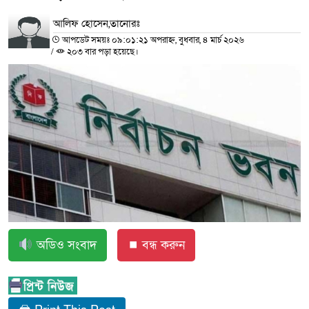
আলিফ হোসেন,তানোরঃ
আপডেট সময়ঃ ০৯:০১:২১ অপরাহ্ন, বুধবার, ৪ মার্চ ২০২৬
/
২০৩ বার পড়া হয়েছে।
অডিও সংবাদ
⏹ বন্ধ করুন