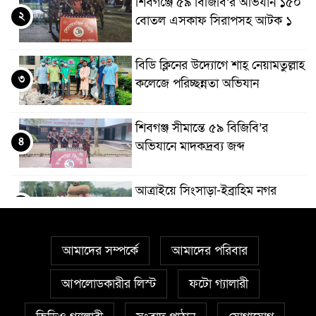
শিবগঞ্জে ৫৯ বিজিবি’র অভিযান ১৫০
২
বোতল এসকাফ সিরাপসহ আটক ১
বিডি ক্লিনের উদ্যোগে শাহ্ নেয়ামতুল্লাহ
৩
কলেজে পরিচ্ছন্নতা অভিযান
শিবগঞ্জ সীমান্তে ৫৯ বিজিবি’র
৪
অভিযানে মাদকদ্রব্য জব্দ
আত্রাইয়ে সিংসাড়া-ইব্রাহিম নগর
৫
দাড়ির ওপর সরু ব্রিজের স্থলে প্রশস্ত
ব্রিজ নির্মাণের দাবি এলাকাবাসীর
আমাদের সম্পর্কে
আমাদের পরিবার
মান্দায় ২৯৬ পিস ফেন্সিডিলসহ দুই
৬
মাদক কারবারি আটক
আপলোডকারীর লিস্ট
ফটো গ্যালারী