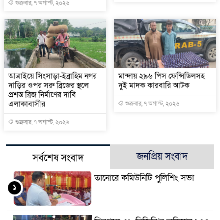
শুক্রবার, ৭ অগাস্ট, ২০২৬
আত্রাইয়ে সিংসাড়া-ইব্রাহিম নগর
মান্দায় ২৯৬ পিস ফেন্সিডিলসহ
দাড়ির ওপর সরু ব্রিজের স্থলে
দুই মাদক কারবারি আটক
প্রশস্ত ব্রিজ নির্মাণের দাবি
এলাকাবাসীর
শুক্রবার, ৭ অগাস্ট, ২০২৬
শুক্রবার, ৭ অগাস্ট, ২০২৬
জনপ্রিয় সংবাদ
সর্বশেষ সংবাদ
তানোরে কমিউনিটি পুলিশিং সভা
১