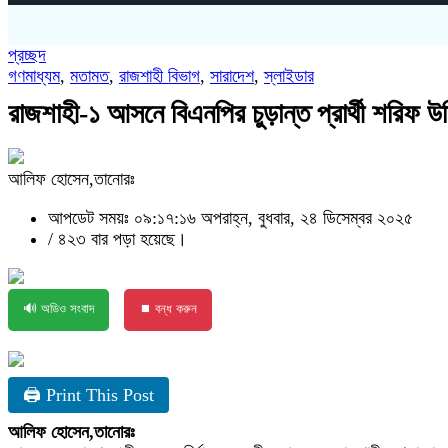
প্রচ্ছদ
গণমাধ্যম
,
মতামত
,
রাজশাহী বিভাগ
,
সারাদেশ
,
স্লাইডার
রাজশাহী-১ আসনে বিএনপির চুড়ান্ত প্রার্থী শরিফ উদ
আলিফ হোসেন,তানোরঃ
আপডেট সময়ঃ ০৯:১৭:১৬ অপরাহ্ন, বুধবার, ২৪ ডিসেম্বর ২০২৫
/
৪২৩ বার পড়া হয়েছে।
🔊 অডিও সংবাদ
⏹ বন্ধ করুন
🖨 Print This Post
আলিফ হোসেন,তানোরঃ