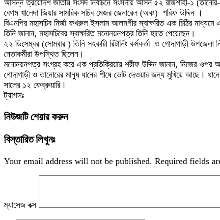
আসন্ন ত্রয়োদশ জাতীয় সংসদ নির্বাচনে সংসদীয় আসন ৫২ রাজশাহী-১ (তানোর-গোদ
বেগম খালেদা জিয়ার সামরিক সচিব মেজর জেনারেল (অবঃ) শরিফ উদ্দিন ।
বিএনপির মহাসচিব মির্জা ফখরুল ইসলাম আলমগীর স্বাক্ষরিত এক চিঠির মাধ্যমে
তিনি জানান, মহাসচিবের স্বাক্ষরিত মনোনয়নপত্র তিনি হাতে পেয়েছেন।
২২ ডিসেম্বর (সোমবার ) তিনি সহকারী রিটার্নিং কর্মকর্তা ও গোদাগাড়ী উপজেল
নেতাকর্মীরা উপস্থিত ছিলেন।
মনোনয়নপত্র সংগ্রহ করে এক প্রতিক্রিয়ায় শরীফ উদ্দিন জানান, নিজের ওপর অর
গোদাগাড়ী ও তানোরের মানুষ ধানের শীষে ভোট দেওয়ার জন্য মুখিয়ে আছে। ধানে
সালের ১২ ফেব্রুয়ারি।
ট্যাগসঃ
নিউজটি শেয়ার করুন
বিস্তারিত লিখুনঃ
Your email address will not be published.
Required fields a
ম্যাসেজ বক্স