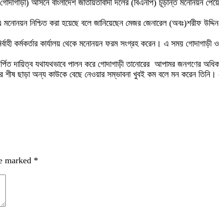
াগাড়ী) আসনে বাংলাদেশ জাতীয়তাবাদী দলের (বিএনপি) চূড়ান্ত মনোনয়ন পেয়েছেন ব
 এ মনোনয়ন নিশ্চিত করা হয়েছে বলে জানিয়েছেন মেজর জেনারেল (অবঃ)শরীফ উদ্দি
া নির্বাহী কর্মকর্তার কার্যালয় থেকে মনোনয়ন ফরম সংগ্রহ করেন। এ সময় গোদাগাড়
্পিত দায়িত্ব যথাযথভাবে পালন করে গোদাগাড়ী তানোরের আপামর জনগণের অধিকার আদ
র শীষ ছাড়া অন্য কাউকে বেছে নেওয়ার সম্ভাবনা খুবই কম বলে মন করেন তিনি। 
re marked
*