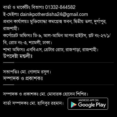
বার্তা ও মার্কেটিং বিভাগঃ 01332-844582
ই-মেইলঃ dainikpotherdisha24@gmail.com
আত্রাইয়ে ২০ লাখ টাকা মূল্যের ট্রাক্টর
৯
প্রধান কার্যালয়ঃ মুক্তিযোদ্ধা কমপ্লেক্স ভবন, দ্বিতীয় তলা, দুর্গাপুর,
চুরি
রাজশাহী।
কর্পোরেট অফিসঃ ডি-৯, আল-আমিন আপন হাইট্স, প্লট নং-২৭/১/
বাঘা পৌরসভার উন্নয়নে পাঁচটি
বি, রোড নং-৩, শ্যামলী, ঢাকা।
১০
প্রকল্পের উদ্বোধন করলেন সংসদ
শাখা অফিসঃ এনবিএস, গ্রেটার রোড, রাজপাড়া, রাজশাহী।
সদস্য আবু সাঈদ চাঁদ
উপদেষ্টা মন্ডলীঃ
সভাপতিঃ মো. গোলাম রসুল।
সম্পাদক ও প্রকাশকঃ
সম্পাদক ও প্রকাশকঃ মো. মোবারক হোসেন শিশির।
বার্তা সম্পাদকঃ মো. হাসিবুর রহমান।