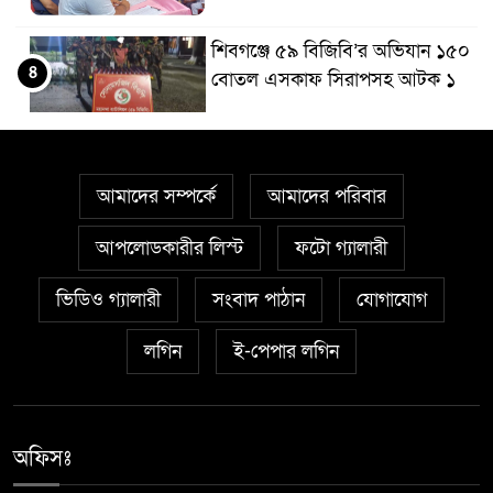
শিবগঞ্জে ৫৯ বিজিবি’র অভিযান ১৫০
৪
বোতল এসকাফ সিরাপসহ আটক ১
বিডি ক্লিনের উদ্যোগে শাহ্ নেয়ামতুল্লাহ
৫
কলেজে পরিচ্ছন্নতা অভিযান
আমাদের সম্পর্কে
আমাদের পরিবার
শিবগঞ্জ সীমান্তে ৫৯ বিজিবি’র
আপলোডকারীর লিস্ট
ফটো গ্যালারী
৬
অভিযানে মাদকদ্রব্য জব্দ
ভিডিও গ্যালারী
সংবাদ পাঠান
যোগাযোগ
আত্রাইয়ে সিংসাড়া-ইব্রাহিম নগর
লগিন
ই-পেপার লগিন
৭
দাড়ির ওপর সরু ব্রিজের স্থলে প্রশস্ত
ব্রিজ নির্মাণের দাবি এলাকাবাসীর
অফিসঃ
মান্দায় ২৯৬ পিস ফেন্সিডিলসহ দুই
৮
মাদক কারবারি আটক