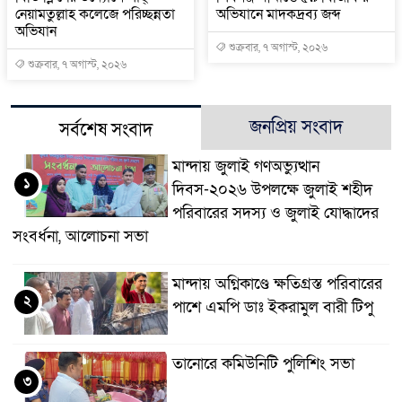
নেয়ামতুল্লাহ কলেজে পরিচ্ছন্নতা
অভিযানে মাদকদ্রব্য জব্দ
অভিযান
শুক্রবার, ৭ অগাস্ট, ২০২৬
শুক্রবার, ৭ অগাস্ট, ২০২৬
জনপ্রিয় সংবাদ
সর্বশেষ সংবাদ
মান্দায় জুলাই গণঅভ্যুত্থান
১
দিবস-২০২৬ উপলক্ষে জুলাই শহীদ
পরিবারের সদস্য ও জুলাই যোদ্ধাদের
সংবর্ধনা, আলোচনা সভা
মান্দায় অগ্নিকাণ্ডে ক্ষতিগ্রস্ত পরিবারের
২
পাশে এমপি ডাঃ ইকরামুল বারী টিপু
তানোরে কমিউনিটি পুলিশিং সভা
৩