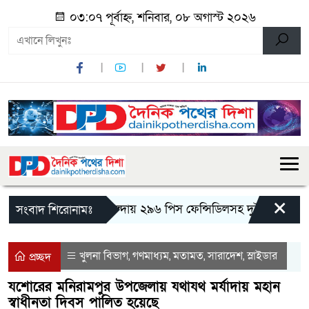
০৩:০৭ পূর্বাহ্ন, শনিবার, ০৮ অগাস্ট ২০২৬
×
মান্দায় ২৯৬ পিস ফেন্সিডিলসহ দুই মাদক কারবা
সংবাদ শিরোনামঃ
খুলনা বিভাগ
গণমাধ্যম
মতামত
সারাদেশ
স্লাইডার
,
,
,
,
প্রচ্ছদ
যশোরের মনিরামপুর উপজেলায় যথাযথ মর্যাদায় মহান
স্বাধীনতা দিবস পালিত হয়েছে