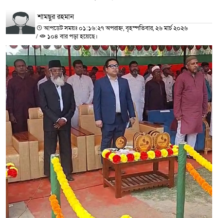
শামছুর রহমান
আপডেট সময়ঃ ০১:১৬:২৭ অপরাহ্ন, বৃহস্পতিবার, ২৬ মার্চ ২০২৬
/
১০৪ বার পড়া হয়েছে।