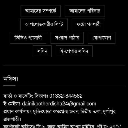
আমাদের সম্পর্কে
আমাদের পরিবার
বাঘা পৌরসভার উন্নয়নে পাঁচটি
৬
প্রকল্পের উদ্বোধন করলেন সংসদ
আপলোডকারীর লিস্ট
ফটো গ্যালারী
সদস্য আবু সাঈদ চাঁদ
ভিডিও গ্যালারী
সংবাদ পাঠান
যোগাযোগ
চারঘাটে পাঁচ মাদক মামলার আসামি
লগিন
ই-পেপার লগিন
৭
গ্রেপ্তার, মাদকের বিরুদ্ধে জিরো
টলারেন্সঃ ওসি মাহবুবুর রহমান
বরেন্দ্র বহুমুখী উন্নয়ন কর্তৃপক্ষ
অফিসঃ
৮
(বিএমডিএ)-এর পরিচালনা বোর্ডের
সদস্য হলেন শফিকুল আলম সমাপ্ত
বার্তা ও মার্কেটিং বিভাগঃ 01332-844582
ই-মেইলঃ dainikpotherdisha24@gmail.com
দুর্গাপুরে ঝালুকা ইউনিয়ন পরিদর্শন
প্রধান কার্যালয়ঃ মুক্তিযোদ্ধা কমপ্লেক্স ভবন, দ্বিতীয় তলা, দুর্গাপুর,
৯
করলেন ইউএনও উম্মে হাবিবা
রাজশাহী।
ফারজানা
কর্পোরেট অফিসঃ ডি-৯, আল-আমিন আপন হাইট্স, প্লট নং-২৭/১/