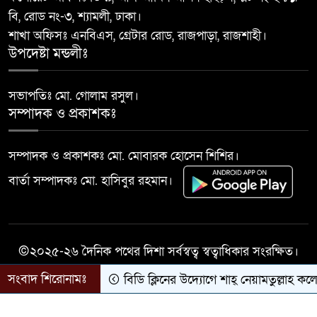
বি, রোড নং-৩, শ্যামলী, ঢাকা।
বাঘায় পুলিশ পরিচয়ে চাঁদাবাজির
শাখা অফিসঃ এনবিএস, গ্রেটার রোড, রাজপাড়া, রাজশাহী।
১০
অভিযোগে ২ ভুয়া পুলিশকে গণপিটুনির
উপদেষ্টা মন্ডলীঃ
পর পুলিশে সোপর্দ
সভাপতিঃ মো. গোলাম রসুল।
সম্পাদক ও প্রকাশকঃ
সম্পাদক ও প্রকাশকঃ মো. মোবারক হোসেন শিশির।
বার্তা সম্পাদকঃ মো. হাসিবুর রহমান।
©২০২৫-২৬ দৈনিক পথের দিশা সর্বস্বত্ব স্বত্বাধিকার সংরক্ষিত।
সংবাদ শিরোনামঃ
বিডি ক্লিনের উদ্যোগে শাহ্ নেয়ামতুল্লাহ কলেজে
সকল কারিগরী সহযোগিতায়ঃ
Success Life IT