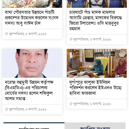
বাঘা পৌরসভার উন্নয়নে পাঁচটি
চারঘাটে পাঁচ মাদক মামলার
প্রকল্পের উদ্বোধন করলেন সংসদ
আসামি গ্রেপ্তার, মাদকের বিরুদ্ধে
সদস্য আবু সাঈদ চাঁদ
জিরো টলারেন্সঃ ওসি মাহবুবুর
রহমান
বৃহস্পতিবার, ৬ অগাস্ট, ২০২৬
বৃহস্পতিবার, ৬ অগাস্ট, ২০২৬
বরেন্দ্র বহুমুখী উন্নয়ন কর্তৃপক্ষ
দুর্গাপুরে ঝালুকা ইউনিয়ন
(বিএমডিএ)-এর পরিচালনা
পরিদর্শন করলেন ইউএনও উম্মে
বোর্ডের সদস্য হলেন শফিকুল
হাবিবা ফারজানা
আলম সমাপ্ত
বৃহস্পতিবার, ৬ অগাস্ট, ২০২৬
বৃহস্পতিবার, ৬ অগাস্ট, ২০২৬