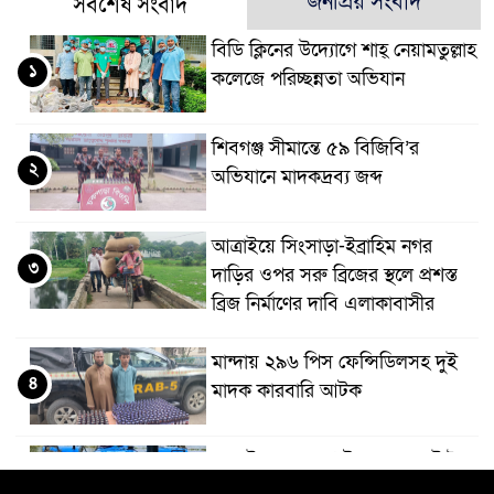
জনপ্রিয় সংবাদ
সর্বশেষ সংবাদ
বিডি ক্লিনের উদ্যোগে শাহ্ নেয়ামতুল্লাহ
১
কলেজে পরিচ্ছন্নতা অভিযান
শিবগঞ্জ সীমান্তে ৫৯ বিজিবি’র
২
অভিযানে মাদকদ্রব্য জব্দ
আত্রাইয়ে সিংসাড়া-ইব্রাহিম নগর
৩
দাড়ির ওপর সরু ব্রিজের স্থলে প্রশস্ত
ব্রিজ নির্মাণের দাবি এলাকাবাসীর
মান্দায় ২৯৬ পিস ফেন্সিডিলসহ দুই
৪
মাদক কারবারি আটক
আত্রাইয়ে ২০ লাখ টাকা মূল্যের ট্রাক্টর
৫
চুরি