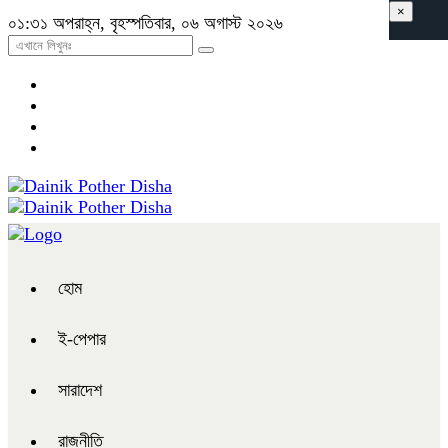
×
০১:৩১ অপরাহ্ন, বৃহস্পতিবার, ০৬ অগাস্ট ২০২৬
হোম
ই-পেপার
সারাদেশ
রাজনীতি