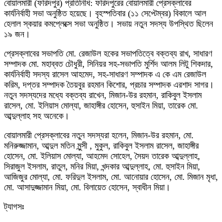
বোয়ালমারী (ফরিদপুর) প্রতিনিধি: ফরিদপুরের বোয়ালমারী প্রেসক্লাবের
কার্যনির্বাহী সভা অনুষ্ঠিত হয়েছে। বৃহস্পতিবার (১১ সেপ্টেম্বর) বিকালে আল
হেলাল স্কয়ার কমপ্লেক্সে সভা অনুষ্ঠিত। সভায় নতুন সদস্য উপস্থিত ছিলেন
১৯ জন।
প্রেসক্লাবের সভাপতি মো. রেজাউল হকের সভাপতিত্বে বক্তব্য রাখ, সাধারণ
সম্পাদক মো. মহাব্বত চৌধুরী, সিনিয়র সহ-সভাপতি মুর্শিদ আলম লিটু শিকদার,
কার্যনির্বাহী সদস্য রাসেল আহমেদ, সহ-সাধারণ সম্পাদক এ কে এম রেজাউল
করিম, দপ্তর সম্পাদক তৈয়বুর রহমান কিশোর, প্রচার সম্পাদক এরশাদ সাগর।
নতুন সদস্যদের মধ্যে বক্তব্য রাখেন, মিজান-উর রহমান, রাকিবুল ইসলাম
রাসেল, মো. ইলিয়াস মোল্যা, জাহাঙ্গীর হোসেন, হুসাইন মিয়া, তারেক মো.
আব্দুল্লাহ সহ অনেকে।
বোয়ালমারী প্রেসক্লাবের নতুন সদস্যরা হলেন, মিজান-উর রহমান, মো.
মনিরুজ্জামান, আব্দুল মতিন মুন্সী , মুকুল, রাকিবুল ইসলাম রাসেল, জাহাঙ্গীর
হোসেন, মো. ইলিয়াস মোল্যা, আহমেদ সোহেল, সৈয়দ তারেক আব্দুল্লাহ,
সিরাজুল ইসলাম, রাতুল, মনির মিয়া, খন্দকার আব্দুল্লাহ, মো. হুসাইন মিয়া,
আজিজুর মোল্যা, মো. ফরিদুল ইসলাম, মো. আনোয়ার হোসেন, মো. মিজান মৃধা,
মো. আসাদুজ্জামান মিয়া, মো. বিলায়েত হোসেন, স্বাধীন মিয়া।
ট্যাগসঃ