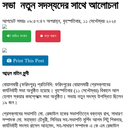
সভা নতুন সদস্যদের সাথে আলোচনা
আপডেট সময়ঃ ০৯:৫৭:৪৭ অপরাহ্ন, বৃহস্পতিবার, ১১ সেপ্টেম্বর ২০২৫
🔊 অডিও সংবাদ
⏹ বন্ধ করুন
🖨 Print This Post
আব্দুল মতিন মুন্সী
বোয়ালমারী (ফরিদপুর) প্রতিনিধি: ফরিদপুরের বোয়ালমারী প্রেসক্লাবের
কার্যনির্বাহী সভা অনুষ্ঠিত হয়েছে। বৃহস্পতিবার (১১ সেপ্টেম্বর) বিকালে আল
হেলাল স্কয়ার কমপ্লেক্সে সভা অনুষ্ঠিত। সভায় নতুন সদস্য উপস্থিত ছিলেন
১৯ জন।
প্রেসক্লাবের সভাপতি মো. রেজাউল হকের সভাপতিত্বে বক্তব্য রাখ, সাধারণ
সম্পাদক মো. মহাব্বত চৌধুরী, সিনিয়র সহ-সভাপতি মুর্শিদ আলম লিটু শিকদার,
কার্যনির্বাহী সদস্য রাসেল আহমেদ, সহ-সাধারণ সম্পাদক এ কে এম রেজাউল