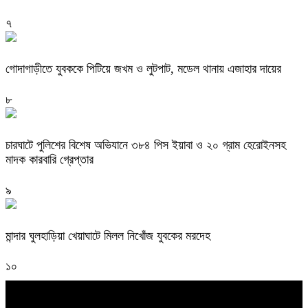
৭
গোদাগাড়ীতে যুবককে পিটিয়ে জখম ও লুটপাট, মডেল থানায় এজাহার দায়ের
৮
চারঘাটে পুলিশের বিশেষ অভিযানে ৩৮৪ পিস ইয়াবা ও ২০ গ্রাম হেরোইনসহ
মাদক কারবারি গ্রেপ্তার
৯
মান্দার ঘুলহাড়িয়া খেয়াঘাটে মিলল নিখোঁজ যুবকের মরদেহ
১০