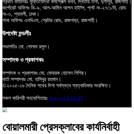
প্রধান কার্যালয়ঃ মুক্তিযোদ্ধা কমপ্লেক্স ভবন, দ্বিতীয় তলা, দুর্গাপুর, রাজশাহী।
কর্পোরেট অফিসঃ ডি-৯, আল-আমিন আপন হাইট্স, প্লট নং-২৭/১/বি, রোড
নং-৩, শ্যামলী, ঢাকা।
শাখা অফিসঃ এনবিএস, গ্রেটার রোড, রাজপাড়া, রাজশাহী।
উপদেষ্টা মন্ডলীঃ
সভাপতিঃ মো. গোলাম রসুল।
সম্পাদক ও প্রকাশকঃ
সম্পাদক ও প্রকাশকঃ মো. মোবারক হোসেন শিশির।
বার্তা সম্পাদকঃ মো. হাসিবুর রহমান।
©২০২৫-২৬ দৈনিক পথের দিশা সর্বস্বত্ব স্বত্বাধিকার সংরক্ষিত।
সকল কারিগরী সহযোগিতায়ঃ
Success Life IT
বোয়ালমারী প্রেসক্লাবের কার্যনির্বাহী