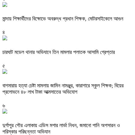
মান্দায় শিক্ষার্থীদের বিক্ষোভে অবরুদ্ধ প্রধান শিক্ষক, মোটরসাইকেলে আগুন
৪
চারঘাট মডেল থানার অভিযানে তিন মামলার পলাতক আসামি গ্রেপ্তার
৫
বাগমারায় হত্যা চেষ্টা মামলায় জামিন নামঞ্জুর, কারাগারে স্কুল শিক্ষক; বিয়ের
প্রলোভনে ৪৮ লাখ টাকা আত্মসাতের অভিযোগ
৬
দুর্গাপুর পৌর এলাকায় এডিস মশার লার্ভা নিধন, জমানো পানি অপসারন ও
পরিস্কার পরিছন্নতা অভিযান