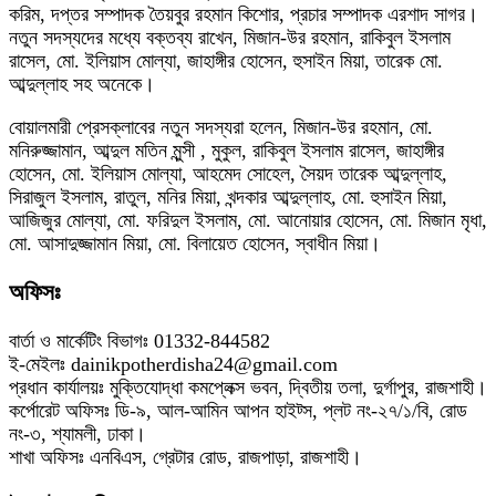
করিম, দপ্তর সম্পাদক তৈয়বুর রহমান কিশোর, প্রচার সম্পাদক এরশাদ সাগর।
নতুন সদস্যদের মধ্যে বক্তব্য রাখেন, মিজান-উর রহমান, রাকিবুল ইসলাম
রাসেল, মো. ইলিয়াস মোল্যা, জাহাঙ্গীর হোসেন, হুসাইন মিয়া, তারেক মো.
আব্দুল্লাহ সহ অনেকে।
বোয়ালমারী প্রেসক্লাবের নতুন সদস্যরা হলেন, মিজান-উর রহমান, মো.
মনিরুজ্জামান, আব্দুল মতিন মুন্সী , মুকুল, রাকিবুল ইসলাম রাসেল, জাহাঙ্গীর
হোসেন, মো. ইলিয়াস মোল্যা, আহমেদ সোহেল, সৈয়দ তারেক আব্দুল্লাহ,
সিরাজুল ইসলাম, রাতুল, মনির মিয়া, খন্দকার আব্দুল্লাহ, মো. হুসাইন মিয়া,
আজিজুর মোল্যা, মো. ফরিদুল ইসলাম, মো. আনোয়ার হোসেন, মো. মিজান মৃধা,
মো. আসাদুজ্জামান মিয়া, মো. বিলায়েত হোসেন, স্বাধীন মিয়া।
অফিসঃ
বার্তা ও মার্কেটিং বিভাগঃ 01332-844582
ই-মেইলঃ dainikpotherdisha24@gmail.com
প্রধান কার্যালয়ঃ মুক্তিযোদ্ধা কমপ্লেক্স ভবন, দ্বিতীয় তলা, দুর্গাপুর, রাজশাহী।
কর্পোরেট অফিসঃ ডি-৯, আল-আমিন আপন হাইট্স, প্লট নং-২৭/১/বি, রোড
নং-৩, শ্যামলী, ঢাকা।
শাখা অফিসঃ এনবিএস, গ্রেটার রোড, রাজপাড়া, রাজশাহী।