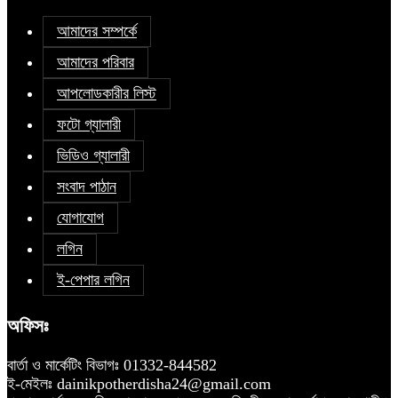
আমাদের সম্পর্কে
আমাদের পরিবার
আপলোডকারীর লিস্ট
ফটো গ্যালারী
ভিডিও গ্যালারী
সংবাদ পাঠান
যোগাযোগ
লগিন
ই-পেপার লগিন
অফিসঃ
বার্তা ও মার্কেটিং বিভাগঃ 01332-844582
ই-মেইলঃ dainikpotherdisha24@gmail.com