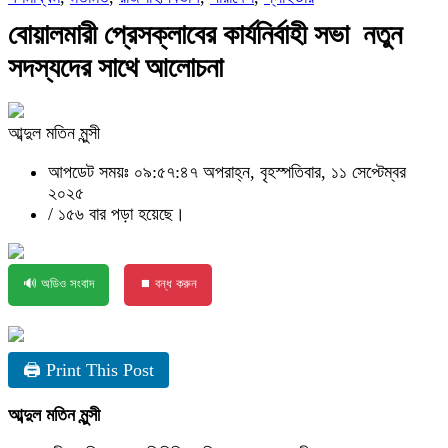
বোয়ালমারী প্রেসক্লাবের কার্যনির্বাহী সভা নতুন
সদস্যদের সাথে আলোচনা
আব্দুল মতিন মুন্সী
আপডেট সময়ঃ ০৯:৫৭:৪৭ অপরাহ্ন, বৃহস্পতিবার, ১১ সেপ্টেম্বর
২০২৫
/
১৫৬ বার পড়া হয়েছে।
🔊 অডিও সংবাদ
⏹ বন্ধ করুন
🖨 Print This Post
আব্দুল মতিন মুন্সী