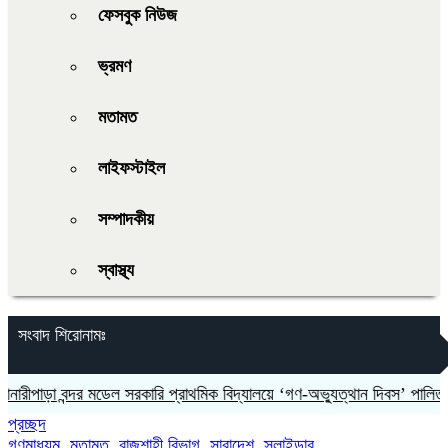
ফেসবুক নিউজ
ভ্রমণ
মতামত
লাইফস্টাইল
সম্পাদকীয়
স্বাস্থ্য
সংবাদ শিরোনামঃ
ীপাড়া বন্দর মডেল সরকারি প্রাথমিক বিদ্যালয়ে ‘গণ-অভ্যুত্থান দিবস’ পালিত
মধু
প্রচ্ছদ
গণমাধ্যম
,
মতামত
,
রাজশাহী বিভাগ
,
সারাদেশ
,
স্লাইডার