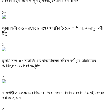
সরকারি মহিলা কলেজে জুলাই গণঅভ্যুত্থান দিবস পালিত
১০
প্রধানমন্ত্রী তারেক রহমানের সঙ্গে সাংগঠনিক বৈঠকে এমপি ডা. ইকরামুল বারী
টিপু
১
জুলাই সনদ ও গনভোটের রায় বাস্তবায়নের দাবীতে দুর্গাপুরে জামায়াতের
গনমিছিল ও সমাবেশ অনুষ্ঠিত
২
বদলগাছীতে এলএসডির বিরুদ্ধে মিথ্যা সংবাদ প্রচার সরকারি নিয়মেই সংগ্রহ
করা হচ্ছে চাল
৩