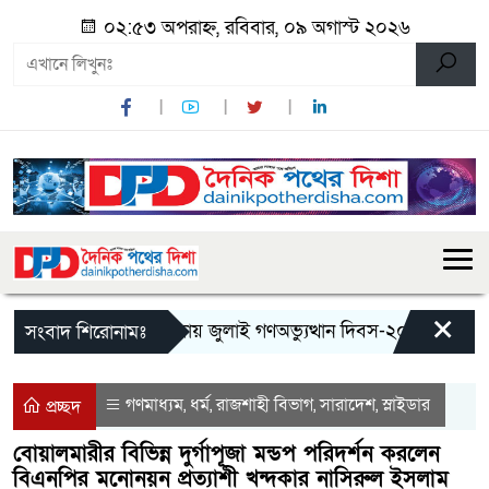
০২:৫৩ অপরাহ্ন, রবিবার, ০৯ অগাস্ট ২০২৬
×
মান্দায় জুলাই গণঅভ্যুত্থান দিবস-২০২৬ উপলক্ষে জ
সংবাদ শিরোনামঃ
গণমাধ্যম
ধর্ম
রাজশাহী বিভাগ
সারাদেশ
স্লাইডার
,
,
,
,
প্রচ্ছদ
বোয়ালমারীর বিভিন্ন দুর্গাপূজা মন্ডপ পরিদর্শন করলেন
বিএনপির মনোনয়ন প্রত্যাশী খন্দকার নাসিরুল ইসলাম