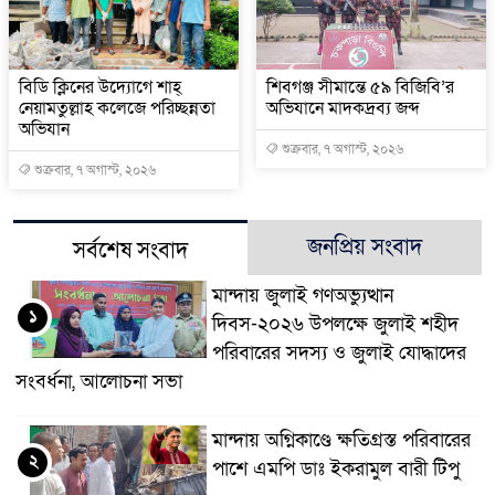
বিডি ক্লিনের উদ্যোগে শাহ্
শিবগঞ্জ সীমান্তে ৫৯ বিজিবি’র
নেয়ামতুল্লাহ কলেজে পরিচ্ছন্নতা
অভিযানে মাদকদ্রব্য জব্দ
অভিযান
শুক্রবার, ৭ অগাস্ট, ২০২৬
শুক্রবার, ৭ অগাস্ট, ২০২৬
জনপ্রিয় সংবাদ
সর্বশেষ সংবাদ
মান্দায় জুলাই গণঅভ্যুত্থান
১
দিবস-২০২৬ উপলক্ষে জুলাই শহীদ
পরিবারের সদস্য ও জুলাই যোদ্ধাদের
সংবর্ধনা, আলোচনা সভা
মান্দায় অগ্নিকাণ্ডে ক্ষতিগ্রস্ত পরিবারের
২
পাশে এমপি ডাঃ ইকরামুল বারী টিপু