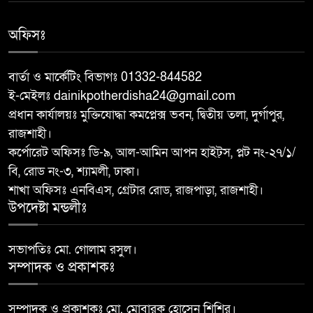
অফিসঃ
মান্দায় ২৯৬ পিস ফেন্সিডিলসহ দুই
৮
মাদক কারবারি আটক
বার্তা ও মার্কেটিং বিভাগঃ 01332-844582
ই-মেইলঃ dainikpotherdisha24@gmail.com
আত্রাইয়ে ২০ লাখ টাকা মূল্যের ট্রাক্টর
৯
প্রধান কার্যালয়ঃ মুক্তিযোদ্ধা কমপ্লেক্স ভবন, দ্বিতীয় তলা, দুর্গাপুর,
চুরি
রাজশাহী।
কর্পোরেট অফিসঃ ডি-৯, আল-আমিন আপন হাইট্স, প্লট নং-২৭/১/
বাঘা পৌরসভার উন্নয়নে পাঁচটি
বি, রোড নং-৩, শ্যামলী, ঢাকা।
১০
প্রকল্পের উদ্বোধন করলেন সংসদ
শাখা অফিসঃ এনবিএস, গ্রেটার রোড, রাজপাড়া, রাজশাহী।
সদস্য আবু সাঈদ চাঁদ
উপদেষ্টা মন্ডলীঃ
সভাপতিঃ মো. গোলাম রসুল।
সম্পাদক ও প্রকাশকঃ
সম্পাদক ও প্রকাশকঃ মো. মোবারক হোসেন শিশির।