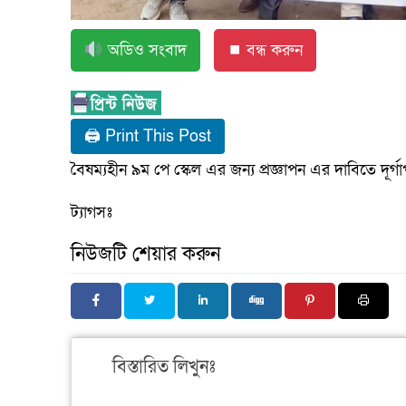
অডিও সংবাদ
⏹ বন্ধ করুন
🖨 Print This Post
বৈষম্যহীন ৯ম পে স্কেল এর জন্য প্রজ্ঞাপন এর দাবিতে দূর্গ
ট্যাগসঃ
নিউজটি শেয়ার করুন
বিস্তারিত লিখুনঃ