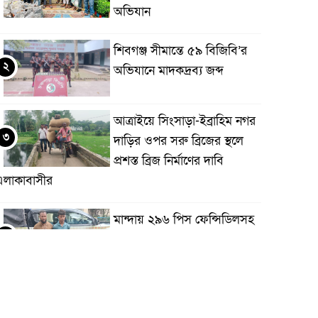
অভিযান
শিবগঞ্জ সীমান্তে ৫৯ বিজিবি’র
২
অভিযানে মাদকদ্রব্য জব্দ
আত্রাইয়ে সিংসাড়া-ইব্রাহিম নগর
৩
দাড়ির ওপর সরু ব্রিজের স্থলে
প্রশস্ত ব্রিজ নির্মাণের দাবি
এলাকাবাসীর
মান্দায় ২৯৬ পিস ফেন্সিডিলসহ
৪
দুই মাদক কারবারি আটক
আত্রাইয়ে ২০ লাখ টাকা মূল্যের
৫
ট্রাক্টর চুরি