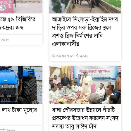
ন্তে ৫৯ বিজিবি’র
আত্রাইয়ে সিংসাড়া-ইব্রাহিম নগর
দ্রব্য জব্দ
দাড়ির ওপর সরু ব্রিজের স্থলে
প্রশস্ত ব্রিজ নির্মাণের দাবি
ট, ২০২৬
এলাকাবাসীর
শুক্রবার, ৭ অগাস্ট, ২০২৬
 লাখ টাকা মূল্যের
বাঘা পৌরসভার উন্নয়নে পাঁচটি
প্রকল্পের উদ্বোধন করলেন সংসদ
সদস্য আবু সাঈদ চাঁদ
গাস্ট, ২০২৬