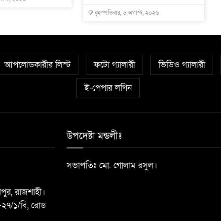
বৃহস্পতিবার, ৬ অগাস্ট, ২০২৬
আপলোডকারীর লিস্ট
ফটো গ্যালারী
ভিডিও গ্যালারী
ই-পেপার লগিন
উপদেষ্টা মন্ডলীঃ
সভাপতিঃ মো. গোলাম রসুল।
্গাপুর, রাজশাহী।
-২৭/১/বি, রোড