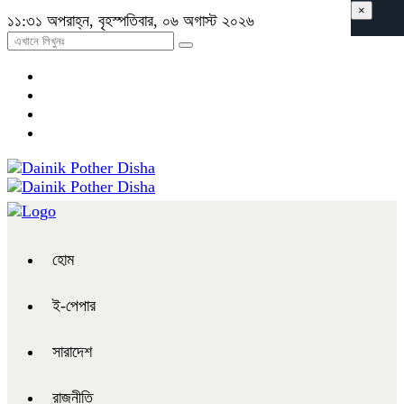
×
১১:৩১ অপরাহ্ন, বৃহস্পতিবার, ০৬ অগাস্ট ২০২৬
হোম
ই-পেপার
সারাদেশ
রাজনীতি