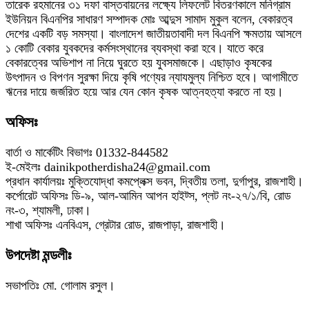
তারেক রহমানের ৩১ দফা বাস্তবায়নের লক্ষ্যে লিফলেট বিতরণকালে মনিগ্রাম
ইউনিয়ন বিএনপির সাধারণ সম্পাদক মোঃ আব্দুস সামাদ মুকুল বলেন, বেকারত্ব
দেশের একটি বড় সমস্যা। বাংলাদেশ জাতীয়তাবাদী দল বিএনপি ক্ষমতায় আসলে
১ কোটি বেকার যুবকদের কর্মসংস্থানের ব্যবস্থা করা হবে। যাতে করে
বেকারত্বের অভিশাপ না নিয়ে ঘুরতে হয় যুবসমাজকে। এছাড়াও কৃষকের
উৎপাদন ও বিপণন সুরক্ষা দিয়ে কৃষি পণ্যের ন্যাযমুল্য নিশ্চিত হবে। আগামীতে
ঋনের দায়ে জর্জরিত হয়ে আর যেন কোন কৃষক আত্নহত্যা করতে না হয়।
অফিসঃ
বার্তা ও মার্কেটিং বিভাগঃ 01332-844582
ই-মেইলঃ dainikpotherdisha24@gmail.com
প্রধান কার্যালয়ঃ মুক্তিযোদ্ধা কমপ্লেক্স ভবন, দ্বিতীয় তলা, দুর্গাপুর, রাজশাহী।
কর্পোরেট অফিসঃ ডি-৯, আল-আমিন আপন হাইট্স, প্লট নং-২৭/১/বি, রোড
নং-৩, শ্যামলী, ঢাকা।
শাখা অফিসঃ এনবিএস, গ্রেটার রোড, রাজপাড়া, রাজশাহী।
উপদেষ্টা মন্ডলীঃ
সভাপতিঃ মো. গোলাম রসুল।