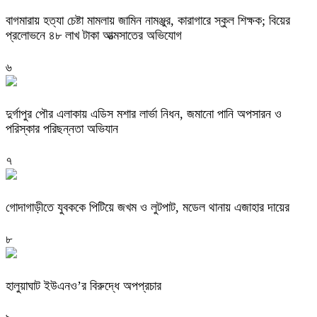
বাগমারায় হত্যা চেষ্টা মামলায় জামিন নামঞ্জুর, কারাগারে স্কুল শিক্ষক; বিয়ের
প্রলোভনে ৪৮ লাখ টাকা আত্মসাতের অভিযোগ
৬
দুর্গাপুর পৌর এলাকায় এডিস মশার লার্ভা নিধন, জমানো পানি অপসারন ও
পরিস্কার পরিছন্নতা অভিযান
৭
গোদাগাড়ীতে যুবককে পিটিয়ে জখম ও লুটপাট, মডেল থানায় এজাহার দায়ের
৮
হালুয়াঘাট ইউএনও’র বিরুদ্ধে অপপ্রচার