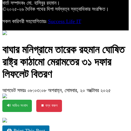
বার্তা সম্পাদকঃ মো. হাসিবুর রহমান।
©২০২৫-২৬ দৈনিক পথের দিশা সর্বস্বত্ব স্বত্বাধিকার সংরক্ষিত।
সকল কারিগরী সহযোগিতায়ঃ
Success Life IT
বাঘার মনিগ্রামে তারেক রহমান ঘোষিত
রাষ্ট্র কাঠামো মেরামতের ৩১ দফার
লিফলেট বিতরণ
আপডেট সময়ঃ ০৮:০৩:০৮ অপরাহ্ন, সোমবার, ২০ অক্টোবর ২০২৫
🔊 অডিও সংবাদ
⏹ বন্ধ করুন
🖨 Print This Post