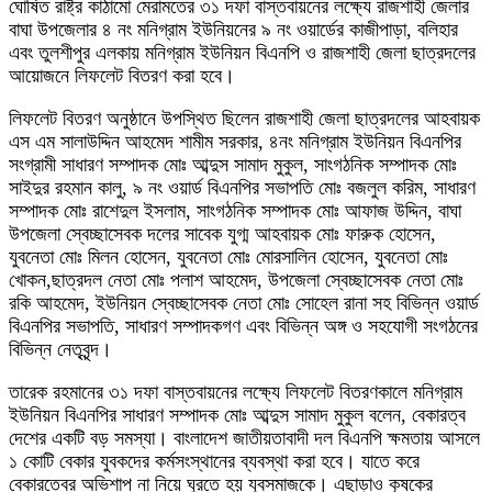
ঘোষিত রাষ্ট্র কাঠামো মেরামতের ৩১ দফা বাস্তবায়নের লক্ষ্যে রাজশাহী জেলার
বাঘা উপজেলার ৪ নং মনিগ্রাম ইউনিয়নের ৯ নং ওয়ার্ডের কাজীপাড়া, বলিহার
এবং তুলশীপুর এলকায় মনিগ্রাম ইউনিয়ন বিএনপি ও রাজশাহী জেলা ছাত্রদলের
আয়োজনে লিফলেট বিতরণ করা হবে।
লিফলেট বিতরণ অনুষ্ঠানে উপস্থিত ছিলেন রাজশাহী জেলা ছাত্রদলের আহবায়ক
এস এম সালাউদ্দিন আহমেদ শামীম সরকার, ৪নং মনিগ্রাম ইউনিয়ন বিএনপির
সংগ্রামী সাধারণ সম্পাদক মোঃ আব্দুস সামাদ মুকুল, সাংগঠনিক সম্পাদক মোঃ
সাইদুর রহমান কালু, ৯ নং ওয়ার্ড বিএনপির সভাপতি মোঃ বজলুল করিম, সাধারণ
সম্পাদক মোঃ রাশেদুল ইসলাম, সাংগঠনিক সম্পাদক মোঃ আফাজ উদ্দিন, বাঘা
উপজেলা স্বেচ্ছাসেবক দলের সাবেক যুগ্ম আহবায়ক মোঃ ফারুক হোসেন,
যুবনেতা মোঃ মিলন হোসেন, যুবনেতা মোঃ মোরসালিন হোসেন, যুবনেতা মোঃ
খোকন,ছাত্রদল নেতা মোঃ পলাশ আহমেদ, উপজেলা স্বেচ্ছাসেবক নেতা মোঃ
রকি আহমেদ, ইউনিয়ন স্বেচ্ছাসেবক নেতা মোঃ সোহেল রানা সহ বিভিন্ন ওয়ার্ড
বিএনপির সভাপতি, সাধারণ সম্পাদকগণ এবং বিভিন্ন অঙ্গ ও সহযোগী সংগঠনের
বিভিন্ন নেতৃবৃন্দ।
তারেক রহমানের ৩১ দফা বাস্তবায়নের লক্ষ্যে লিফলেট বিতরণকালে মনিগ্রাম
ইউনিয়ন বিএনপির সাধারণ সম্পাদক মোঃ আব্দুস সামাদ মুকুল বলেন, বেকারত্ব
দেশের একটি বড় সমস্যা। বাংলাদেশ জাতীয়তাবাদী দল বিএনপি ক্ষমতায় আসলে
১ কোটি বেকার যুবকদের কর্মসংস্থানের ব্যবস্থা করা হবে। যাতে করে
বেকারত্বের অভিশাপ না নিয়ে ঘুরতে হয় যুবসমাজকে। এছাড়াও কৃষকের