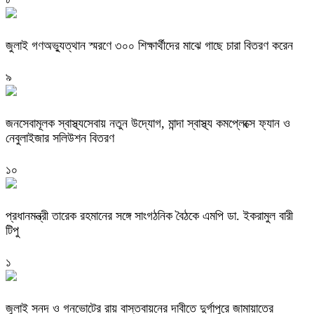
জুলাই গণঅভ্যুত্থান স্মরণে ৩০০ শিক্ষার্থীদের মাঝে গাছে চারা বিতরণ করেন
৯
জনসেবামূলক স্বাস্থ্যসেবায় নতুন উদ্যোগ, মান্দা স্বাস্থ্য কমপ্লেক্সে ফ্যান ও
নেবুলাইজার সলিউশন বিতরণ
১০
প্রধানমন্ত্রী তারেক রহমানের সঙ্গে সাংগঠনিক বৈঠকে এমপি ডা. ইকরামুল বারী
টিপু
১
জুলাই সনদ ও গনভোটের রায় বাস্তবায়নের দাবীতে দুর্গাপুরে জামায়াতের