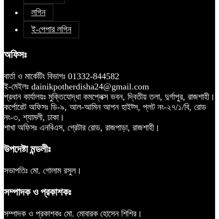
লগিন
ই-পেপার লগিন
অফিসঃ
বার্তা ও মার্কেটিং বিভাগঃ 01332-844582
ই-মেইলঃ dainikpotherdisha24@gmail.com
প্রধান কার্যালয়ঃ মুক্তিযোদ্ধা কমপ্লেক্স ভবন, দ্বিতীয় তলা, দুর্গাপুর, রাজশাহী।
কর্পোরেট অফিসঃ ডি-৯, আল-আমিন আপন হাইট্স, প্লট নং-২৭/১/বি, রোড
নং-৩, শ্যামলী, ঢাকা।
শাখা অফিসঃ এনবিএস, গ্রেটার রোড, রাজপাড়া, রাজশাহী।
উপদেষ্টা মন্ডলীঃ
সভাপতিঃ মো. গোলাম রসুল।
সম্পাদক ও প্রকাশকঃ
সম্পাদক ও প্রকাশকঃ মো. মোবারক হোসেন শিশির।