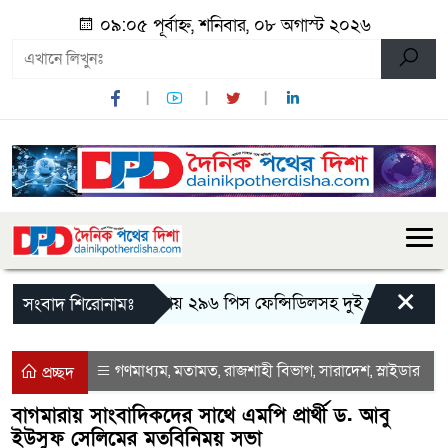
০৯:০৫ পূর্বাহ্ন, শনিবার, ০৮ অগাস্ট ২০২৬
×
মান্দায় ২৯৬ পিস ফেন্সিডিলসহ দুই মাদক কারবারি 
সংবাদ শিরোনামঃ
গণমাধ্যম
মতামত
রাজশাহী বিভাগ
সারাদেশ
স্লাইডার
,
,
,
,
প্রচ্ছদ
বাগমারায় সাংবাদিকদের সাথে এমপি প্রার্থী ড. আবু
ইউসুফ সেলিমের মতবিনিময় সভা