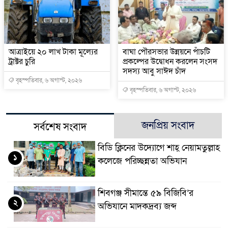
আত্রাইয়ে ২০ লাখ টাকা মূল্যের
বাঘা পৌরসভার উন্নয়নে পাঁচটি
ট্রাক্টর চুরি
প্রকল্পের উদ্বোধন করলেন সংসদ
সদস্য আবু সাঈদ চাঁদ
বৃহস্পতিবার, ৬ অগাস্ট, ২০২৬
বৃহস্পতিবার, ৬ অগাস্ট, ২০২৬
জনপ্রিয় সংবাদ
সর্বশেষ সংবাদ
বিডি ক্লিনের উদ্যোগে শাহ্ নেয়ামতুল্লাহ
১
কলেজে পরিচ্ছন্নতা অভিযান
শিবগঞ্জ সীমান্তে ৫৯ বিজিবি’র
২
অভিযানে মাদকদ্রব্য জব্দ