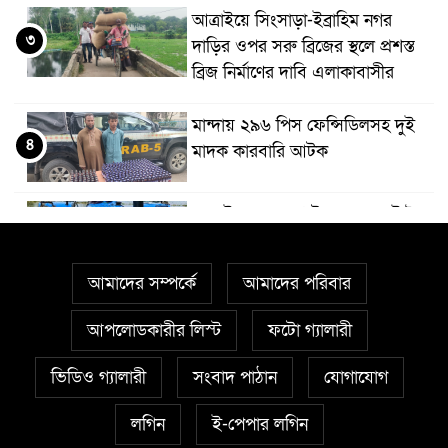
আত্রাইয়ে সিংসাড়া-ইব্রাহিম নগর
৩
দাড়ির ওপর সরু ব্রিজের স্থলে প্রশস্ত
ব্রিজ নির্মাণের দাবি এলাকাবাসীর
মান্দায় ২৯৬ পিস ফেন্সিডিলসহ দুই
৪
মাদক কারবারি আটক
আত্রাইয়ে ২০ লাখ টাকা মূল্যের ট্রাক্টর
৫
চুরি
আমাদের সম্পর্কে
আমাদের পরিবার
বাঘা পৌরসভার উন্নয়নে পাঁচটি
৬
প্রকল্পের উদ্বোধন করলেন সংসদ
আপলোডকারীর লিস্ট
ফটো গ্যালারী
সদস্য আবু সাঈদ চাঁদ
ভিডিও গ্যালারী
সংবাদ পাঠান
যোগাযোগ
চারঘাটে পাঁচ মাদক মামলার আসামি
লগিন
ই-পেপার লগিন
৭
গ্রেপ্তার, মাদকের বিরুদ্ধে জিরো