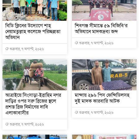
বিডি ক্লিনের উদ্যোগে শাহ্
শিবগঞ্জ সীমান্তে ৫৯ বিজিবি’র
নেয়ামতুল্লাহ কলেজে পরিচ্ছন্নতা
অভিযানে মাদকদ্রব্য জব্দ
অভিযান
শুক্রবার, ৭ অগাস্ট, ২০২৬
শুক্রবার, ৭ অগাস্ট, ২০২৬
আত্রাইয়ে সিংসাড়া-ইব্রাহিম নগর
মান্দায় ২৯৬ পিস ফেন্সিডিলসহ
দাড়ির ওপর সরু ব্রিজের স্থলে
দুই মাদক কারবারি আটক
প্রশস্ত ব্রিজ নির্মাণের দাবি
এলাকাবাসীর
শুক্রবার, ৭ অগাস্ট, ২০২৬
শুক্রবার, ৭ অগাস্ট, ২০২৬