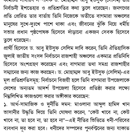
কমিটির সাধারণ সম্পাদক ড. মোহাম্মদ আবু ইউসুফ (সেলিম) তার
নির্বাচনী ইশতেহার ও প্রতিশ্রুতির কথা তুলে ধরেছেন। জনগণের
প্রতি প্রেরিত তার বার্তায় তিনি নিজেকে অতীতে বাগমারা অঞ্চলের
মানুষের সুখে-দুঃখে পাশে থাকা এবং জীবনের ঝুঁকি নিয়ে ধর্মীয়
সভার প্রধান পৃষ্ঠপোষক হিসেবে দাঁড়ানো একজন সেবক হিসেবে
তুলে ধরেছেন।
​প্রার্থী হিসেবে ড. আবু ইউসুফ সেলিম দাবি করেন, তিনি ঐতিহাসিক
জুলাই জাতীয় সংসদ নির্বাচনে রাজশাহী অঞ্চলের একমাত্র প্রতিনিধি
হিসেবে অংশগ্রহণ করেছেন এবং বাগমারা তথা সমগ্র রাজশাহীর
সম্মানের জন্য কাজ করছেন। ড. মোহাম্মদ আবু ইউসুফ (সেলিম)-এর
মূল প্রতিশ্রুতিসমূহ: নির্বাচনে বিজয়ী হলে তিনি বাগমারা উপজেলাকে
দেশের অন্যতম আদর্শ উপজেলা হিসেবে প্রতিষ্ঠা করার লক্ষ্যে
নিম্নলিখিত কাজগুলো করার অঙ্গীকার করেছেন:
​১. আর্থ-সামাজিক ও দুর্নীতি দমন: মাওলানা আব্দুল হামিদ খান
ভাসানীর উদ্ধৃতি দিয়ে তিনি ঘোষণা করেন, “কেউ খাবে না, কেউ
খাবে না, তা হবে না, তা হবে না”—এই নীতির ভিত্তিতে ধনী-গরিবের
ব্যবধান দূর করা হবে। ধনীদের সম্পদের পুনর্বণ্টনের জন্য যাকাত