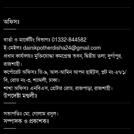
টলারেন্সঃ ওসি মাহবুবুর রহমান
বরেন্দ্র বহুমুখী উন্নয়ন কর্তৃপক্ষ
অফিসঃ
৮
(বিএমডিএ)-এর পরিচালনা বোর্ডের
সদস্য হলেন শফিকুল আলম সমাপ্ত
বার্তা ও মার্কেটিং বিভাগঃ 01332-844582
ই-মেইলঃ dainikpotherdisha24@gmail.com
দুর্গাপুরে ঝালুকা ইউনিয়ন পরিদর্শন
প্রধান কার্যালয়ঃ মুক্তিযোদ্ধা কমপ্লেক্স ভবন, দ্বিতীয় তলা, দুর্গাপুর,
৯
করলেন ইউএনও উম্মে হাবিবা
রাজশাহী।
ফারজানা
কর্পোরেট অফিসঃ ডি-৯, আল-আমিন আপন হাইট্স, প্লট নং-২৭/১/
বি, রোড নং-৩, শ্যামলী, ঢাকা।
বাঘায় পুলিশ পরিচয়ে চাঁদাবাজির
শাখা অফিসঃ এনবিএস, গ্রেটার রোড, রাজপাড়া, রাজশাহী।
১০
অভিযোগে ২ ভুয়া পুলিশকে গণপিটুনির
উপদেষ্টা মন্ডলীঃ
পর পুলিশে সোপর্দ
সভাপতিঃ মো. গোলাম রসুল।
সম্পাদক ও প্রকাশকঃ