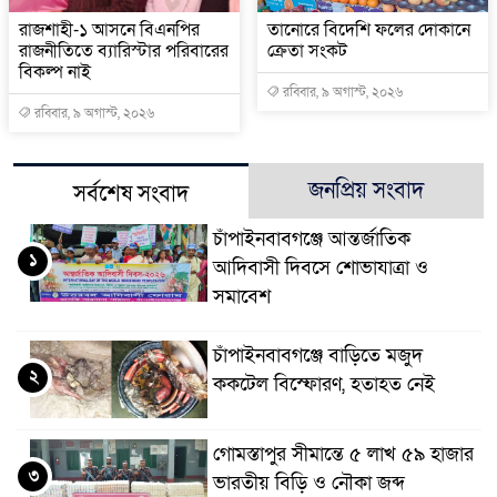
রাজশাহী-১ আসনে বিএনপির
তানোরে বিদেশি ফলের দোকানে
রাজনীতিতে ব্যারিস্টার পরিবারের
ক্রেতা সংকট
বিকল্প নাই
রবিবার, ৯ অগাস্ট, ২০২৬
রবিবার, ৯ অগাস্ট, ২০২৬
জনপ্রিয় সংবাদ
সর্বশেষ সংবাদ
চাঁপাইনবাবগঞ্জে আন্তর্জাতিক
১
আদিবাসী দিবসে শোভাযাত্রা ও
সমাবেশ
চাঁপাইনবাবগঞ্জে বাড়িতে মজুদ
২
ককটেল বিস্ফোরণ, হতাহত নেই
গোমস্তাপুর সীমান্তে ৫ লাখ ৫৯ হাজার
৩
ভারতীয় বিড়ি ও নৌকা জব্দ