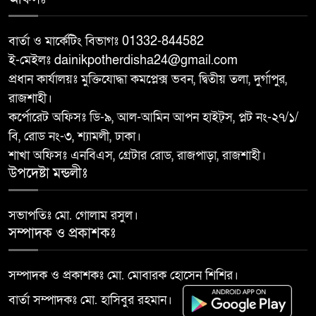
দিবস-২০২৬ উপলক্ষে জুলাই শহীদ
পরিবারের সদস্য ও জুলাই যোদ্ধাদের
সংবর্ধনা, আলোচনা সভা
বার্তা ও মার্কেটিং বিভাগঃ 01332-844582
ই-মেইলঃ dainikpotherdisha24@gmail.com
মান্দায় অগ্নিকাণ্ডে ক্ষতিগ্রস্ত পরিবারের
প্রধান কার্যালয়ঃ মুক্তিযোদ্ধা কমপ্লেক্স ভবন, দ্বিতীয় তলা, দুর্গাপুর,
৯
পাশে এমপি ডাঃ ইকরামুল বারী টিপু
রাজশাহী।
কর্পোরেট অফিসঃ ডি-৯, আল-আমিন আপন হাইট্স, প্লট নং-২৭/১/
বি, রোড নং-৩, শ্যামলী, ঢাকা।
তানোরে কমিউনিটি পুলিশিং সভা
১০
শাখা অফিসঃ এনবিএস, গ্রেটার রোড, রাজপাড়া, রাজশাহী।
উপদেষ্টা মন্ডলীঃ
সভাপতিঃ মো. গোলাম রসুল।
সম্পাদক ও প্রকাশকঃ
সম্পাদক ও প্রকাশকঃ মো. মোবারক হোসেন শিশির।
বার্তা সম্পাদকঃ মো. হাসিবুর রহমান।