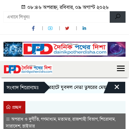
০৮:৪৬ অপরাহ্ন, রবিবার, ০৯ অগাস্ট ২০২৬
×
কেশরহাটে যুবদল নেতা তুষরের মেয়র পদপ্রার্থী হিসেব
সংবাদ শিরোনামঃ
প্রচ্ছদ
অপরাধ ও দুর্ণীতি
গণমাধ্যম
মতামত
রাজশাহী বিভাগ
শিরোনাম
,
,
,
,
,
সারাদেশ
স্লাইডার
,