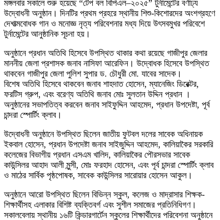
মঙ্গলবার সকালে শুরু হয়েছে “টেপ বল বিপিএল–২০২৫” টুর্নামেন্টের বর্ণাঢ্য
উদ্বোধনী অনুষ্ঠান। দিনটির প্রথম প্রহরে স্থানীয় শিশু-কিশোরদের অংশগ্রহণে
দেশাত্মবোধক গান ও মনোজ্ঞ নৃত্য পরিবেশনার মধ্য দিয়ে উৎসবমুখর পরিবেশে
টুর্নামেন্টের আনুষ্ঠানিক সূচনা হয়।
অনুষ্ঠানে প্রধান অতিথি হিসেবে উপস্থিত থাকার কথা রয়েছে গাজীপুর জেলার
মাননীয় জেলা প্রশাসক জনাব নাসিফা আরেফিন। উদ্বোধক হিসেবে উপস্থিত
থাকবেন গাজীপুর জেলা পুলিশ সুপার ড. চৌধুরী মো. যাবের সাদেক।
বিশেষ অতিথি হিসেবে থাকবেন জনাব শাহদাত হোসেন, ম্যানেজিং ডিরেক্টর,
ফরটিস গ্রুপ, এবং বরেণ্য অতিথি জনাব মোঃ সুলতান উদ্দিন প্রধান ।
অনুষ্ঠানের সভাপতিত্ব করবেন জনাব সাইফুদ্দিন আহমেদ, প্রধান উপদেষ্টা, পূর্ব
চান্দরা স্পোর্টিং ক্লাব।
উদ্বোধনী অনুষ্ঠানে উপস্থিত ছিলেন জাতীয় ফুটবল দলের সাবেক অধিনায়ক
ইকবাল হোসেন, প্রধান উপদেষ্টা জনাব সাইজুদ্দিন আহমেদ, কালিয়াকৈর সরকারি
কলেজের বিভাগীয় প্রধান এসএম খালিদ, কালিয়াকৈর পৌরসভার সাবেক
কাউন্সিলর আহাদ আলী মুন্সী, মোঃ ফরহাদ হোসেন, এবং পূর্ব চান্দরা স্পোর্টিং ক্লাব
ও মাঠের সার্বিক পৃষ্ঠপোষক, সাবেক কাউন্সিলর সারোয়ার হোসেন আকুল।
অনুষ্ঠানে আরো উপস্থিত ছিলেন বিভিন্ন স্কুল, কলেজ ও মাদ্রাসার শিক্ষক-
শিক্ষার্থীসহ এলাকার বিশিষ্ট ব্যক্তিবর্গ এবং সুশীল সমাজের প্রতিনিধিগণ।
সকালবেলায় স্থানীয় ১৬টি কিন্ডারগার্টেন স্কুলের শিক্ষার্থীদের পরিবেশনা অনুষ্ঠানে