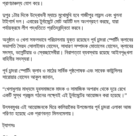
প্রাণচাঞ্চল্য যোগ করে।
দুপুর ১টার দিকে উদ্বোধনী ম্যাচে মুখোমুখি হবে গাজীপুর লায়ন্স এবং খুলনা
টাইগার্স দল। এবারের টুর্নামেন্টে মোট আটটি দল অংশগ্রহণ করছে, যারা
পর্যায়ক্রমে লীগ পদ্ধতিতে প্রতিদ্বন্দ্বিতা করবে।
অনুষ্ঠান ও খেলা সফলভাবে পরিচালনায় যুক্ত রয়েছেন পূর্ব চান্দরা স্পোর্টিং ক্লাবের
সভাপতি সৈয়দ সোলাইমান হোসেন, সাধারণ সম্পাদক মোতালেব হোসেন, ক্লাবের
সদস্য, ভলেন্টিয়ার ও স্বেচ্ছাসেবীরা। নিরাপত্তা ব্যবস্থায় রয়েছে আইনশৃঙ্খলা
বাহিনীর সদস্যরা।
পূর্ব চান্দরা স্পোর্টিং ক্লাব ও মাঠের সার্বিক পৃষ্ঠপোষক এবং সাবেক কাউন্সিলর
সারোয়ার হোসেন আকুল জানান,
“খেলাধুলার মাধ্যমে যুবসমাজকে মাদক ও সামাজিক অপরাধ থেকে দূরে রেখে
একটি সুস্থ প্রজন্ম গঠনের লক্ষ্যেই এই টুর্নামেন্টের আয়োজন করা হয়েছে।”
উৎসবমুখর এই আয়োজনকে ঘিরে কালিয়াকৈর উপজেলার পূর্ব চান্দরা এলাকা আজ
পরিণত হয়েছে এক প্রাণবন্ত মিলনমেলায়।
ট্যাগসঃ