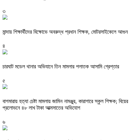
৩
মান্দায় শিক্ষার্থীদের বিক্ষোভে অবরুদ্ধ প্রধান শিক্ষক, মোটরসাইকেলে আগুন
৪
চারঘাট মডেল থানার অভিযানে তিন মামলার পলাতক আসামি গ্রেপ্তার
৫
বাগমারায় হত্যা চেষ্টা মামলায় জামিন নামঞ্জুর, কারাগারে স্কুল শিক্ষক; বিয়ের
প্রলোভনে ৪৮ লাখ টাকা আত্মসাতের অভিযোগ
৬