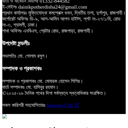
বার্তা ও মার্কেটিং বিভাগঃ 01332-844582
ই-মেইলঃ dainikpotherdisha24@gmail.com
প্রধান কার্যালয়ঃ মুক্তিযোদ্ধা কমপ্লেক্স ভবন, দ্বিতীয় তলা, দুর্গাপুর, রাজশাহী।
কর্পোরেট অফিসঃ ডি-৯, আল-আমিন আপন হাইট্স, প্লট নং-২৭/১/বি, রোড
নং-৩, শ্যামলী, ঢাকা।
শাখা অফিসঃ এনবিএস, গ্রেটার রোড, রাজপাড়া, রাজশাহী।
উপদেষ্টা মন্ডলীঃ
সভাপতিঃ মো. গোলাম রসুল।
সম্পাদক ও প্রকাশকঃ
সম্পাদক ও প্রকাশকঃ মো. মোবারক হোসেন শিশির।
বার্তা সম্পাদকঃ মো. হাসিবুর রহমান।
©২০২৫-২৬ দৈনিক পথের দিশা সর্বস্বত্ব স্বত্বাধিকার সংরক্ষিত।
সকল কারিগরী সহযোগিতায়ঃ
Success Life IT