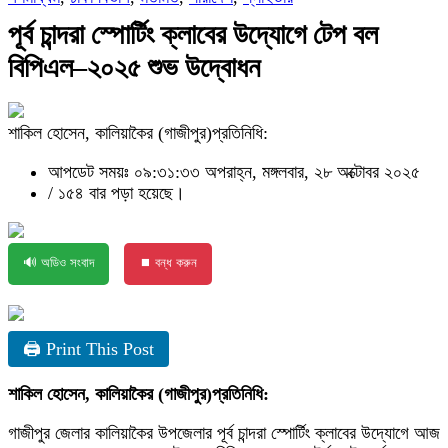
পূর্ব চান্দরা স্পোর্টিং ক্লাবের উদ্যোগে টেপ বল
বিপিএল–২০২৫ শুভ উদ্বোধন
শাকিল হোসেন, কালিয়াকৈর (গাজীপুর)প্রতিনিধি:
আপডেট সময়ঃ ০৯:৩১:৩৩ অপরাহ্ন, মঙ্গলবার, ২৮ অক্টোবর ২০২৫
/
১৫৪ বার পড়া হয়েছে।
🔊 অডিও সংবাদ
⏹ বন্ধ করুন
🖨 Print This Post
শাকিল হোসেন, কালিয়াকৈর (গাজীপুর)প্রতিনিধি:
গাজীপুর জেলার কালিয়াকৈর উপজেলার পূর্ব চান্দরা স্পোর্টিং ক্লাবের উদ্যোগে আজ