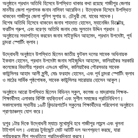
অনুষ্ঠানে প্রধান অতিথি হিসেবে উপস্থিত থাকার কথা রয়েছে গাজীপুর জেলার
মাননীয় জেলা প্রশাসক জনাব নাসিফা আরেফিন। উদ্বোধক হিসেবে উপস্থিত
থাকবেন গাজীপুর জেলা পুলিশ সুপার ড. চৌধুরী মো. যাবের সাদেক।
বিশেষ অতিথি হিসেবে থাকবেন জনাব শাহদাত হোসেন, ম্যানেজিং ডিরেক্টর,
ফরটিস গ্রুপ, এবং বরেণ্য অতিথি জনাব মোঃ সুলতান উদ্দিন প্রধান ।
অনুষ্ঠানের সভাপতিত্ব করবেন জনাব সাইফুদ্দিন আহমেদ, প্রধান উপদেষ্টা, পূর্ব
চান্দরা স্পোর্টিং ক্লাব।
উদ্বোধনী অনুষ্ঠানে উপস্থিত ছিলেন জাতীয় ফুটবল দলের সাবেক অধিনায়ক
ইকবাল হোসেন, প্রধান উপদেষ্টা জনাব সাইজুদ্দিন আহমেদ, কালিয়াকৈর সরকারি
কলেজের বিভাগীয় প্রধান এসএম খালিদ, কালিয়াকৈর পৌরসভার সাবেক
কাউন্সিলর আহাদ আলী মুন্সী, মোঃ ফরহাদ হোসেন, এবং পূর্ব চান্দরা স্পোর্টিং ক্লাব
ও মাঠের সার্বিক পৃষ্ঠপোষক, সাবেক কাউন্সিলর সারোয়ার হোসেন আকুল।
অনুষ্ঠানে আরো উপস্থিত ছিলেন বিভিন্ন স্কুল, কলেজ ও মাদ্রাসার শিক্ষক-
শিক্ষার্থীসহ এলাকার বিশিষ্ট ব্যক্তিবর্গ এবং সুশীল সমাজের প্রতিনিধিগণ।
সকালবেলায় স্থানীয় ১৬টি কিন্ডারগার্টেন স্কুলের শিক্ষার্থীদের পরিবেশনা অনুষ্ঠানে
প্রাণচাঞ্চল্য যোগ করে।
দুপুর ১টার দিকে উদ্বোধনী ম্যাচে মুখোমুখি হবে গাজীপুর লায়ন্স এবং খুলনা
টাইগার্স দল। এবারের টুর্নামেন্টে মোট আটটি দল অংশগ্রহণ করছে, যারা
পর্যায়ক্রমে লীগ পদ্ধতিতে প্রতিদ্বন্দ্বিতা করবে।