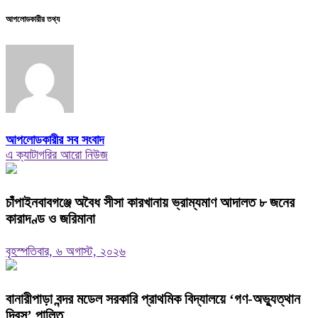
আপলোডকারীর তথ্য
আপলোডকারীর সব সংবাদ
এ ক্যাটাগরির আরো নিউজ
চাঁপাইনবাবগঞ্জে অবৈধ সীসা কারখানায় ভ্রাম্যমাণ আদালত ৮ জনের
কারাদণ্ড ও জরিমানা
বৃহস্পতিবার, ৬ অগাস্ট, ২০২৬
বানারীপাড়া বন্দর মডেল সরকারি প্রাথমিক বিদ্যালয়ে ‘গণ-অভ্যুত্থান
দিবস’ পালিত