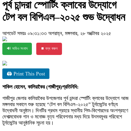
পূর্ব চান্দরা স্পোর্টিং ক্লাবের উদ্যোগে
টেপ বল বিপিএল–২০২৫ শুভ উদ্বোধন
আপডেট সময়ঃ ০৯:৩১:৩৩ অপরাহ্ন, মঙ্গলবার, ২৮ অক্টোবর ২০২৫
🔊 অডিও সংবাদ
⏹ বন্ধ করুন
🖨 Print This Post
শাকিল হোসেন, কালিয়াকৈর (গাজীপুর)প্রতিনিধি:
গাজীপুর জেলার কালিয়াকৈর উপজেলার পূর্ব চান্দরা স্পোর্টিং ক্লাবের উদ্যোগে আজ
মঙ্গলবার সকালে শুরু হয়েছে “টেপ বল বিপিএল–২০২৫” টুর্নামেন্টের বর্ণাঢ্য
উদ্বোধনী অনুষ্ঠান। দিনটির প্রথম প্রহরে স্থানীয় শিশু-কিশোরদের অংশগ্রহণে
দেশাত্মবোধক গান ও মনোজ্ঞ নৃত্য পরিবেশনার মধ্য দিয়ে উৎসবমুখর পরিবেশে
টুর্নামেন্টের আনুষ্ঠানিক সূচনা হয়।