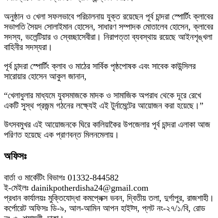
অনুষ্ঠান ও খেলা সফলভাবে পরিচালনায় যুক্ত রয়েছেন পূর্ব চান্দরা স্পোর্টিং ক্লাবের
সভাপতি সৈয়দ সোলাইমান হোসেন, সাধারণ সম্পাদক মোতালেব হোসেন, ক্লাবের
সদস্য, ভলেন্টিয়ার ও স্বেচ্ছাসেবীরা। নিরাপত্তা ব্যবস্থায় রয়েছে আইনশৃঙ্খলা
বাহিনীর সদস্যরা।
পূর্ব চান্দরা স্পোর্টিং ক্লাব ও মাঠের সার্বিক পৃষ্ঠপোষক এবং সাবেক কাউন্সিলর
সারোয়ার হোসেন আকুল জানান,
“খেলাধুলার মাধ্যমে যুবসমাজকে মাদক ও সামাজিক অপরাধ থেকে দূরে রেখে
একটি সুস্থ প্রজন্ম গঠনের লক্ষ্যেই এই টুর্নামেন্টের আয়োজন করা হয়েছে।”
উৎসবমুখর এই আয়োজনকে ঘিরে কালিয়াকৈর উপজেলার পূর্ব চান্দরা এলাকা আজ
পরিণত হয়েছে এক প্রাণবন্ত মিলনমেলায়।
অফিসঃ
বার্তা ও মার্কেটিং বিভাগঃ 01332-844582
ই-মেইলঃ dainikpotherdisha24@gmail.com
প্রধান কার্যালয়ঃ মুক্তিযোদ্ধা কমপ্লেক্স ভবন, দ্বিতীয় তলা, দুর্গাপুর, রাজশাহী।
কর্পোরেট অফিসঃ ডি-৯, আল-আমিন আপন হাইট্স, প্লট নং-২৭/১/বি, রোড