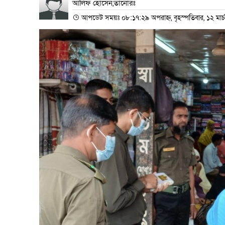
আলিফ হোসেন,তানোরঃ
আপডেট সময়ঃ ০৮:১৭:২৯ অপরাহ্ন, বৃহস্পতিবার, ১২ মার