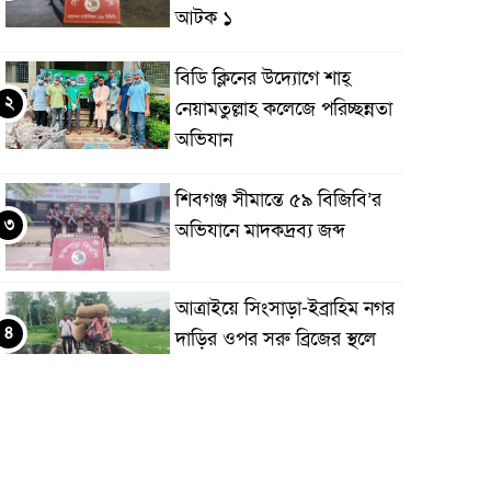
আটক ১
বিডি ক্লিনের উদ্যোগে শাহ্
২
নেয়ামতুল্লাহ কলেজে পরিচ্ছন্নতা
অভিযান
শিবগঞ্জ সীমান্তে ৫৯ বিজিবি’র
৩
অভিযানে মাদকদ্রব্য জব্দ
আত্রাইয়ে সিংসাড়া-ইব্রাহিম নগর
৪
দাড়ির ওপর সরু ব্রিজের স্থলে
প্রশস্ত ব্রিজ নির্মাণের দাবি
এলাকাবাসীর
মান্দায় ২৯৬ পিস ফেন্সিডিলসহ
৫