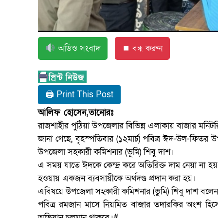
অডিও সংবাদ
⏹ বন্ধ করুন
🖨 Print This Post
আলিফ হোসেন,তানোরঃ
রাজশাহীর পুঠিয়া উপজেলার বিভিন্ন এলাকায় বাজার মনিট
জানা গেছে, বৃহস্পতিবার (১২মার্চ) পবিত্র ঈদ-উল-ফিতর উ
উপজেলা সহকারী কমিশনার (ভূমি) শিবু দাশ।
এ সময় যাতে ঈদকে কেন্দ্র করে অতিরিক্ত দাম নেয়া না হয়
হওয়ায় একজন ব্যবসায়ীকে অর্থদণ্ড প্রদান করা হয়।
এবিষয়ে উপজেলা সহকারী কমিশনার (ভুমি) শিবু দাশ বলেন
পবিত্র রমজান মাসে নিয়মিত বাজার তদারকির অংশ হিস
অভিযান চলমান থাকবে।#