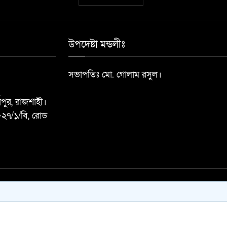
উপদেষ্টা মন্ডলীঃ
সভাপতিঃ মো. গোলাম রসুল।
্গাপুর, রাজশাহী।
-২৭/১/বি, রোড
ষিত।