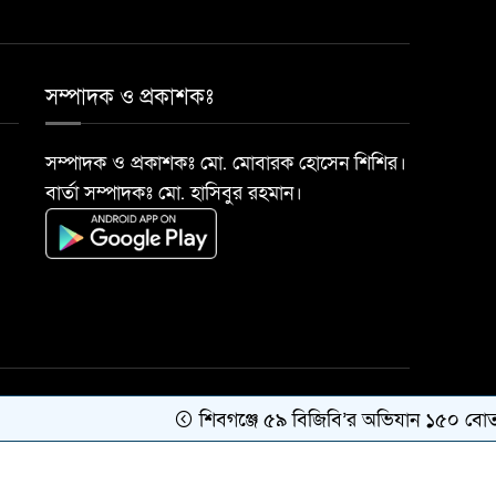
সম্পাদক ও প্রকাশকঃ
সম্পাদক ও প্রকাশকঃ মো. মোবারক হোসেন শিশির।
বার্তা সম্পাদকঃ মো. হাসিবুর রহমান।
শিবগঞ্জে ৫৯ বিজিবি’র অভিযান ১৫০ বোতল এস
সকল কারিগরী সহযোগিতায়ঃ
Success Life IT