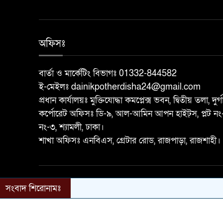
অফিসঃ
বার্তা ও মার্কেটিং বিভাগঃ 01332-844582
ই-মেইলঃ dainikpotherdisha24@gmail.com
প্রধান কার্যালয়ঃ মুক্তিযোদ্ধা কমপ্লেক্স ভবন, দ্বিতীয় তলা, দুর
কর্পোরেট অফিসঃ ডি-৯, আল-আমিন আপন হাইট্স, প্লট নং
নং-৩, শ্যামলী, ঢাকা।
শাখা অফিসঃ এনবিএস, গ্রেটার রোড, রাজপাড়া, রাজশাহী।
©২০২৫-২৬ দৈনিক পথের দিশা সর্বস্বত্ব স্বত্বাধিকার সংরক্
সংবাদ শিরোনামঃ