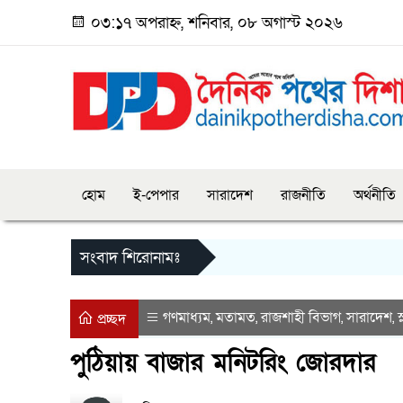
০৩:১৭ অপরাহ্ন, শনিবার, ০৮ অগাস্ট ২০২৬
হোম
ই-পেপার
সারাদেশ
রাজনীতি
অর্থনীতি
সংবাদ শিরোনামঃ
গণমাধ্যম
মতামত
রাজশাহী বিভাগ
সারাদেশ
স
,
,
,
,
প্রচ্ছদ
পুঠিয়ায় বাজার মনিটরিং জোরদার