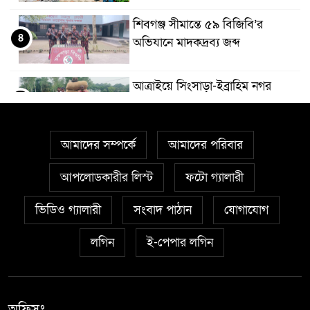
শিবগঞ্জ সীমান্তে ৫৯ বিজিবি’র
৪
অভিযানে মাদকদ্রব্য জব্দ
আত্রাইয়ে সিংসাড়া-ইব্রাহিম নগর
৫
দাড়ির ওপর সরু ব্রিজের স্থলে প্রশস্ত
ব্রিজ নির্মাণের দাবি এলাকাবাসীর
আমাদের সম্পর্কে
আমাদের পরিবার
মান্দায় ২৯৬ পিস ফেন্সিডিলসহ দুই
৬
মাদক কারবারি আটক
আপলোডকারীর লিস্ট
ফটো গ্যালারী
ভিডিও গ্যালারী
সংবাদ পাঠান
যোগাযোগ
আত্রাইয়ে ২০ লাখ টাকা মূল্যের ট্রাক্টর
৭
চুরি
লগিন
ই-পেপার লগিন
বাঘা পৌরসভার উন্নয়নে পাঁচটি
৮
প্রকল্পের উদ্বোধন করলেন সংসদ