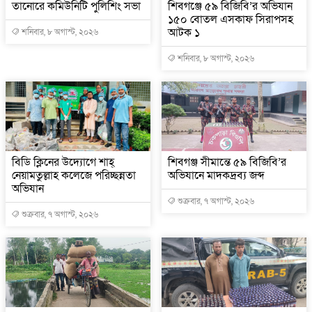
তানোরে কমিউনিটি পুলিশিং সভা
শিবগঞ্জে ৫৯ বিজিবি’র অভিযান
১৫০ বোতল এসকাফ সিরাপসহ
আটক ১
শনিবার, ৮ অগাস্ট, ২০২৬
শনিবার, ৮ অগাস্ট, ২০২৬
বিডি ক্লিনের উদ্যোগে শাহ্
শিবগঞ্জ সীমান্তে ৫৯ বিজিবি’র
নেয়ামতুল্লাহ কলেজে পরিচ্ছন্নতা
অভিযানে মাদকদ্রব্য জব্দ
অভিযান
শুক্রবার, ৭ অগাস্ট, ২০২৬
শুক্রবার, ৭ অগাস্ট, ২০২৬