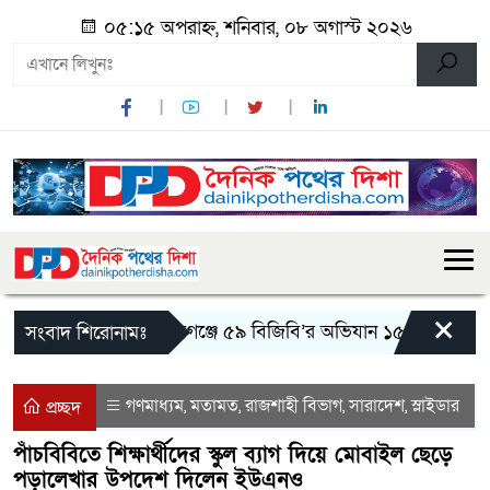
০৫:১৫ অপরাহ্ন, শনিবার, ০৮ অগাস্ট ২০২৬
×
শিবগঞ্জে ৫৯ বিজিবি’র অভিযান ১৫০ বোতল এসক
সংবাদ শিরোনামঃ
গণমাধ্যম
মতামত
রাজশাহী বিভাগ
সারাদেশ
স্লাইডার
,
,
,
,
প্রচ্ছদ
পাঁচবিবিতে শিক্ষার্থীদের স্কুল ব্যাগ দিয়ে মোবাইল ছেড়ে
পড়ালেখার উপদেশ দিলেন ইউএনও