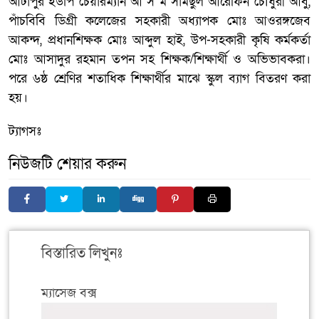
আটাপুর ইউপি চেয়ারম্যান আ স ম সামছুল আরেফিন চৌধুরী আবু,
পাঁচবিবি ডিগ্রী কলেজের সহকারী অধ্যাপক মোঃ আওরঙ্গজেব
আকন্দ, প্রধানশিক্ষক মোঃ আব্দুল হাই, উপ-সহকারী কৃষি কর্মকর্তা
মোঃ আসাদুর রহমান তপন সহ শিক্ষক/শিক্ষার্থী ও অভিভাবকরা।
পরে ৬ষ্ঠ শ্রেণির শতাধিক শিক্ষার্থীর মাঝে স্কুল ব্যাগ বিতরণ করা
হয়।
ট্যাগসঃ
নিউজটি শেয়ার করুন
বিস্তারিত লিখুনঃ
ম্যাসেজ বক্স