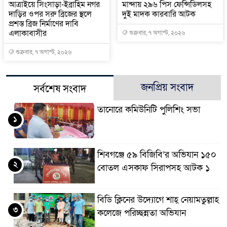
আত্রাইয়ে সিংসাড়া-ইব্রাহিম নগর
মান্দায় ২৯৬ পিস ফেন্সিডিলসহ
দাড়ির ওপর সরু ব্রিজের স্থলে
দুই মাদক কারবারি আটক
প্রশস্ত ব্রিজ নির্মাণের দাবি
এলাকাবাসীর
শুক্রবার, ৭ অগাস্ট, ২০২৬
শুক্রবার, ৭ অগাস্ট, ২০২৬
জনপ্রিয় সংবাদ
সর্বশেষ সংবাদ
তানোরে কমিউনিটি পুলিশিং সভা
১
শিবগঞ্জে ৫৯ বিজিবি’র অভিযান ১৫০
২
বোতল এসকাফ সিরাপসহ আটক ১
বিডি ক্লিনের উদ্যোগে শাহ্ নেয়ামতুল্লাহ
৩
কলেজে পরিচ্ছন্নতা অভিযান