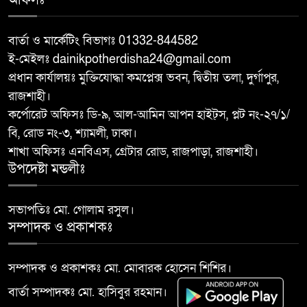
অফিসঃ
সদস্য আবু সাঈদ চাঁদ
বার্তা ও মার্কেটিং বিভাগঃ 01332-844582
চারঘাটে পাঁচ মাদক মামলার আসামি
৯
ই-মেইলঃ dainikpotherdisha24@gmail.com
গ্রেপ্তার, মাদকের বিরুদ্ধে জিরো
প্রধান কার্যালয়ঃ মুক্তিযোদ্ধা কমপ্লেক্স ভবন, দ্বিতীয় তলা, দুর্গাপুর,
টলারেন্সঃ ওসি মাহবুবুর রহমান
রাজশাহী।
কর্পোরেট অফিসঃ ডি-৯, আল-আমিন আপন হাইট্স, প্লট নং-২৭/১/
বরেন্দ্র বহুমুখী উন্নয়ন কর্তৃপক্ষ
১০
বি, রোড নং-৩, শ্যামলী, ঢাকা।
(বিএমডিএ)-এর পরিচালনা বোর্ডের
শাখা অফিসঃ এনবিএস, গ্রেটার রোড, রাজপাড়া, রাজশাহী।
সদস্য হলেন শফিকুল আলম সমাপ্ত
উপদেষ্টা মন্ডলীঃ
সভাপতিঃ মো. গোলাম রসুল।
সম্পাদক ও প্রকাশকঃ
সম্পাদক ও প্রকাশকঃ মো. মোবারক হোসেন শিশির।
বার্তা সম্পাদকঃ মো. হাসিবুর রহমান।