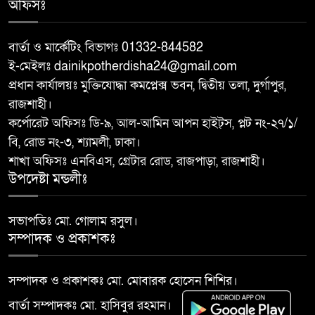
অফিসঃ
মান্দায় ২৯৬ পিস ফেন্সিডিলসহ দুই
৮
মাদক কারবারি আটক
বার্তা ও মার্কেটিং বিভাগঃ 01332-844582
ই-মেইলঃ dainikpotherdisha24@gmail.com
আত্রাইয়ে ২০ লাখ টাকা মূল্যের ট্রাক্টর
৯
প্রধান কার্যালয়ঃ মুক্তিযোদ্ধা কমপ্লেক্স ভবন, দ্বিতীয় তলা, দুর্গাপুর,
চুরি
রাজশাহী।
কর্পোরেট অফিসঃ ডি-৯, আল-আমিন আপন হাইট্স, প্লট নং-২৭/১/
বাঘা পৌরসভার উন্নয়নে পাঁচটি
বি, রোড নং-৩, শ্যামলী, ঢাকা।
১০
প্রকল্পের উদ্বোধন করলেন সংসদ
শাখা অফিসঃ এনবিএস, গ্রেটার রোড, রাজপাড়া, রাজশাহী।
সদস্য আবু সাঈদ চাঁদ
উপদেষ্টা মন্ডলীঃ
সভাপতিঃ মো. গোলাম রসুল।
সম্পাদক ও প্রকাশকঃ
সম্পাদক ও প্রকাশকঃ মো. মোবারক হোসেন শিশির।
বার্তা সম্পাদকঃ মো. হাসিবুর রহমান।