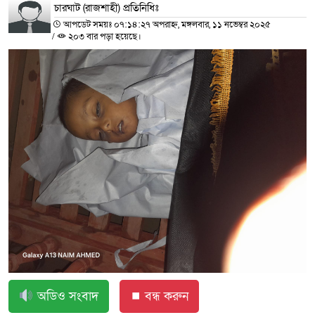
চারঘাট (রাজশাহী) প্রতিনিধিঃ
আপডেট সময়ঃ ০৭:১৪:২৭ অপরাহ্ন, মঙ্গলবার, ১১ নভেম্বর ২০২৫
/
২০৩ বার পড়া হয়েছে।
অডিও সংবাদ
⏹ বন্ধ করুন