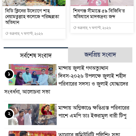
বিডি ক্লিনের উদ্যোগে শাহ্
শিবগঞ্জ সীমান্তে ৫৯ বিজিবি’র
নেয়ামতুল্লাহ কলেজে পরিচ্ছন্নতা
অভিযানে মাদকদ্রব্য জব্দ
অভিযান
শুক্রবার, ৭ অগাস্ট, ২০২৬
শুক্রবার, ৭ অগাস্ট, ২০২৬
জনপ্রিয় সংবাদ
সর্বশেষ সংবাদ
মান্দায় জুলাই গণঅভ্যুত্থান
১
দিবস-২০২৬ উপলক্ষে জুলাই শহীদ
পরিবারের সদস্য ও জুলাই যোদ্ধাদের
সংবর্ধনা, আলোচনা সভা
মান্দায় অগ্নিকাণ্ডে ক্ষতিগ্রস্ত পরিবারের
২
পাশে এমপি ডাঃ ইকরামুল বারী টিপু
তানোরে কমিউনিটি পুলিশিং সভা