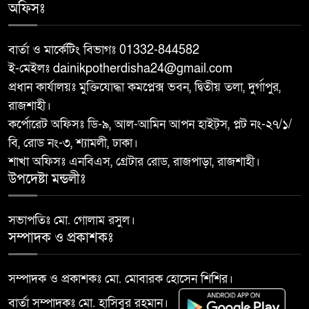
বরেন্দ্র বহুমুখী উন্নয়ন কর্তৃপক্ষ
অফিসঃ
৮
(বিএমডিএ)-এর পরিচালনা বোর্ডের
সদস্য হলেন শফিকুল আলম সমাপ্ত
বার্তা ও মার্কেটিং বিভাগঃ 01332-844582
ই-মেইলঃ dainikpotherdisha24@gmail.com
দুর্গাপুরে ঝালুকা ইউনিয়ন পরিদর্শন
প্রধান কার্যালয়ঃ মুক্তিযোদ্ধা কমপ্লেক্স ভবন, দ্বিতীয় তলা, দুর্গাপুর,
৯
করলেন ইউএনও উম্মে হাবিবা
রাজশাহী।
ফারজানা
কর্পোরেট অফিসঃ ডি-৯, আল-আমিন আপন হাইট্স, প্লট নং-২৭/১/
বি, রোড নং-৩, শ্যামলী, ঢাকা।
বাঘায় পুলিশ পরিচয়ে চাঁদাবাজির
শাখা অফিসঃ এনবিএস, গ্রেটার রোড, রাজপাড়া, রাজশাহী।
১০
অভিযোগে ২ ভুয়া পুলিশকে গণপিটুনির
উপদেষ্টা মন্ডলীঃ
পর পুলিশে সোপর্দ
সভাপতিঃ মো. গোলাম রসুল।
সম্পাদক ও প্রকাশকঃ
সম্পাদক ও প্রকাশকঃ মো. মোবারক হোসেন শিশির।
বার্তা সম্পাদকঃ মো. হাসিবুর রহমান।