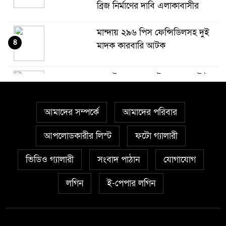
ব্রিজ নির্মাণের দাবি এলাকাবাসীর
মান্দায় ২৯৬ পিস ফেন্সিডিলসহ দুই
৪
মাদক কারবারি আটক
আত্রাইয়ে ২০ লাখ টাকা মূল্যের ট্রাক্টর
৫
চুরি
আমাদের সম্পর্কে
আমাদের পরিবার
বাঘা পৌরসভার উন্নয়নে পাঁচটি
৬
প্রকল্পের উদ্বোধন করলেন সংসদ
আপলোডকারীর লিস্ট
ফটো গ্যালারী
সদস্য আবু সাঈদ চাঁদ
ভিডিও গ্যালারী
সংবাদ পাঠান
যোগাযোগ
চারঘাটে পাঁচ মাদক মামলার আসামি
লগিন
ই-পেপার লগিন
৭
গ্রেপ্তার, মাদকের বিরুদ্ধে জিরো
টলারেন্সঃ ওসি মাহবুবুর রহমান