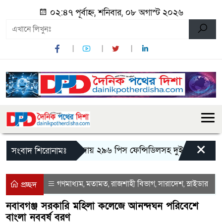
০২:৪৭ পূর্বাহ্ন, শনিবার, ০৮ অগাস্ট ২০২৬
×
মান্দায় ২৯৬ পিস ফেন্সিডিলসহ দুই মাদক কারবা
সংবাদ শিরোনামঃ
গণমাধ্যম
মতামত
রাজশাহী বিভাগ
সারাদেশ
স্লাইডার
,
,
,
,
প্রচ্ছদ
নবাবগঞ্জ সরকারি মহিলা কলেজে আনন্দঘন পরিবেশে
বাংলা নববর্ষ বরণ