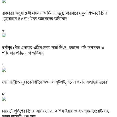
বাগমারায় হত্যা চেষ্টা মামলায় জামিন নামঞ্জুর, কারাগারে স্কুল শিক্ষক; বিয়ের
প্রলোভনে ৪৮ লাখ টাকা আত্মসাতের অভিযোগ
৬
দুর্গাপুর পৌর এলাকায় এডিস মশার লার্ভা নিধন, জমানো পানি অপসারন ও
পরিস্কার পরিছন্নতা অভিযান
৭
গোদাগাড়ীতে যুবককে পিটিয়ে জখম ও লুটপাট, মডেল থানায় এজাহার দায়ের
৮
চারঘাটে পুলিশের বিশেষ অভিযানে ৩৮৪ পিস ইয়াবা ও ২০ গ্রাম হেরোইনসহ
মাদক কারবারি গ্রেপ্তার