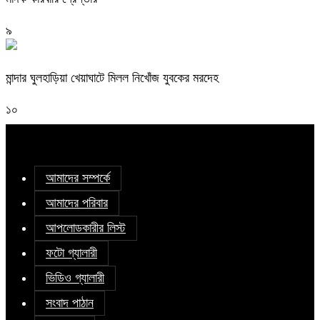
৯
মান্দার ঘুলহাড়িয়া খেয়াঘাটে মিলল নিখোঁজ যুবকের মরদেহ
১০
আমাদের সম্পর্কে
আমাদের পরিবার
আপলোডকারীর লিস্ট
ফটো গ্যালারী
ভিডিও গ্যালারী
সংবাদ পাঠান