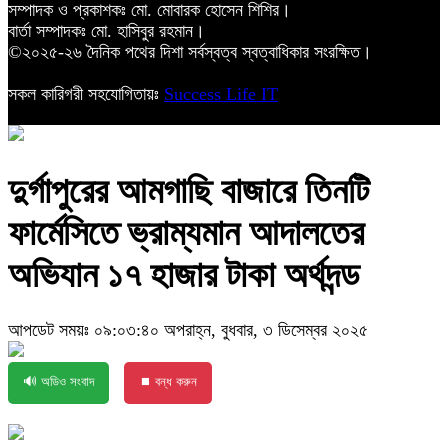
সম্পাদক ও প্রকাশকঃ মো. মোবারক হোসেন শিশির।
বার্তা সম্পাদকঃ মো. হাসিবুর রহমান।
©২০২৫-২৬ দৈনিক পথের দিশা সর্বস্বত্ব স্বত্বাধিকার সংরক্ষিত।
সকল কারিগরী সহযোগিতায়ঃ
Success Life IT
দুর্গাপুরের আমগাছি বাজারে তিনটি
ফার্মেসিতে ভ্রাম্যমান আদালতের
অভিযান ১৭ হাজার টাকা অর্থদন্ড
আপডেট সময়ঃ ০৯:০৩:৪০ অপরাহ্ন, বুধবার, ৩ ডিসেম্বর ২০২৫
🔊 অডিও সংবাদ
⏹ বন্ধ করুন