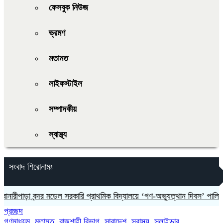
ফেসবুক নিউজ
ভ্রমণ
মতামত
লাইফস্টাইল
সম্পাদকীয়
স্বাস্থ্য
সংবাদ শিরোনামঃ
রীপাড়া বন্দর মডেল সরকারি প্রাথমিক বিদ্যালয়ে ‘গণ-অভ্যুত্থান দিবস’ পালিত
মধ
প্রচ্ছদ
গণমাধ্যম
,
মতামত
,
রাজশাহী বিভাগ
,
সারাদেশ
,
স্বাস্থ্য
,
স্লাইডার