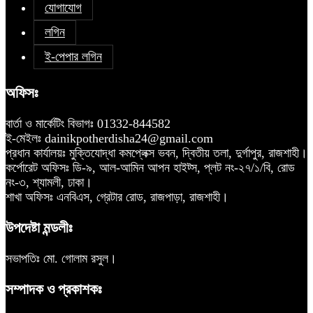
যোগাযোগ
লগিন
ই-পেপার লগিন
অফিসঃ
বার্তা ও মার্কেটিং বিভাগঃ 01332-844582
ই-মেইলঃ dainikpotherdisha24@gmail.com
প্রধান কার্যালয়ঃ মুক্তিযোদ্ধা কমপ্লেক্স ভবন, দ্বিতীয় তলা, দুর্গাপুর, রাজশাহী।
কর্পোরেট অফিসঃ ডি-৯, আল-আমিন আপন হাইট্স, প্লট নং-২৭/১/বি, রোড
নং-৩, শ্যামলী, ঢাকা।
শাখা অফিসঃ এনবিএস, গ্রেটার রোড, রাজপাড়া, রাজশাহী।
উপদেষ্টা মন্ডলীঃ
সভাপতিঃ মো. গোলাম রসুল।
সম্পাদক ও প্রকাশকঃ