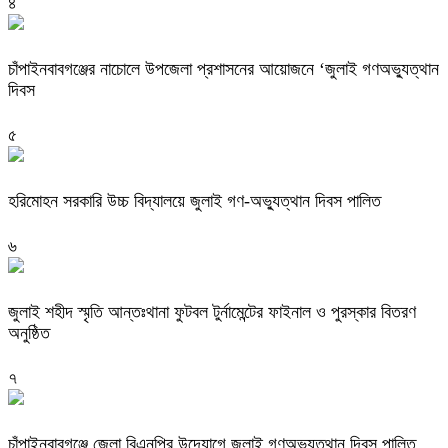
৪
চাঁপাইনবাবগঞ্জের নাচোলে উপজেলা প্রশাসনের আয়োজনে ‘জুলাই গণঅভ্যুত্থান
দিবস
৫
হরিমোহন সরকারি উচ্চ বিদ্যালয়ে জুলাই গণ-অভ্যুত্থান দিবস পালিত
৬
জুলাই শহীদ স্মৃতি আন্তঃথানা ফুটবল টুর্নামেন্টের ফাইনাল ও পুরস্কার বিতরণ
অনুষ্ঠিত
৭
চাঁপাইনবাবগঞ্জে জেলা বিএনপির উদ্যোগে জুলাই গণঅভ্যুত্থান দিবস পালিত