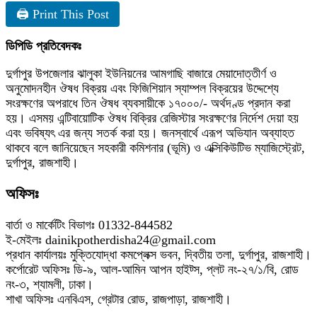
🖨 Print This Post
ডিপিডি প্রতিবেদকঃ
দুর্গাপুর উপজেলার ঝালুকা ইউনিয়নের আমগাছি বাজারে মেয়াদোত্তীর্ণ ও
অনুমোদনহীন ঔষধ বিক্রয় এবং ফিজিশিয়ান স্যাম্পল বিক্রয়ের উদ্দেশ্যে
সংরক্ষণের অপরাধে তিন ঔষধ ব্যবসায়ীকে ১৭০০০/- অর্থদণ্ড প্রদান করা
হয়। এসময় এন্টিবায়োটিক ঔষধ বিক্রির রেজিস্টার সংরক্ষণের নির্দেশ দেয়া হয়
এবং ভবিষ্যৎ এর জন্য সতর্ক করা হয়। জনস্বার্থে এরূপ অভিযান অব্যাহত
থাকবে বলে জানিয়েছেন সহকারী কমিশনার (ভূমি) ও এক্সিকিউটিভ ম্যাজিস্ট্রেট,
দুর্গাপুর, রাজশাহী।
অফিসঃ
বার্তা ও মার্কেটিং বিভাগঃ 01332-844582
ই-মেইলঃ dainikpotherdisha24@gmail.com
প্রধান কার্যালয়ঃ মুক্তিযোদ্ধা কমপ্লেক্স ভবন, দ্বিতীয় তলা, দুর্গাপুর, রাজশাহী।
কর্পোরেট অফিসঃ ডি-৯, আল-আমিন আপন হাইট্স, প্লট নং-২৭/১/বি, রোড
নং-৩, শ্যামলী, ঢাকা।
শাখা অফিসঃ এনবিএস, গ্রেটার রোড, রাজপাড়া, রাজশাহী।