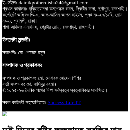
ই-মেইলঃ dainikpotherdisha24@gmail.com
প্রধান কার্যালয়ঃ মুক্তিযোদ্ধা কমপ্লেক্স ভবন, দ্বিতীয় তলা, দুর্গাপুর, রাজশাহী।
কর্পোরেট অফিসঃ ডি-৯, আল-আমিন আপন হাইট্স, প্লট নং-২৭/১/বি, রোড
নং-৩, শ্যামলী, ঢাকা।
শাখা অফিসঃ এনবিএস, গ্রেটার রোড, রাজপাড়া, রাজশাহী।
উপদেষ্টা মন্ডলীঃ
সভাপতিঃ মো. গোলাম রসুল।
সম্পাদক ও প্রকাশকঃ
সম্পাদক ও প্রকাশকঃ মো. মোবারক হোসেন শিশির।
বার্তা সম্পাদকঃ মো. হাসিবুর রহমান।
©২০২৫-২৬ দৈনিক পথের দিশা সর্বস্বত্ব স্বত্বাধিকার সংরক্ষিত।
সকল কারিগরী সহযোগিতায়ঃ
Success Life IT