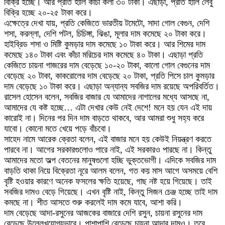
বিক্রি হচ্ছে। আর প্রতি হালি কাঁচা কলা ৩০ টাকা। এছাড়া, প্রতি হালি লেবু
বিক্রি হচ্ছে ২০-২৫ টাকা করে।
এক্ষেত্রে দেখা যায়, প্রতি কেজিতে ভারতীয় টমেটো, সাদা গোল বেগুন, দেশি
শসা, করল্লা, দেশি পটল, চিচিঙ্গা, ঝিঙা, মূলার দাম কমেছে ২০ টাকা করে।
হাইব্রিড শসা ও মিষ্টি কুমড়ার দাম কমেছে ১০ টাকা করে। আর শিমের দাম
কমেছে ১৪০ টাকা এবং কাঁচা মরিচের দাম কমেছে ৪০ টাকা। এছাড়া প্রতি
কেজিতে চায়না গাজরের দাম বেড়েছে ১০-২০ টাকা, কালো গোল বেগুনের দাম
বেড়েছে ২০ টাকা, কাকরোলের দাম বেড়েছে ২০ টাকা, প্রতি পিসে চাল কুমড়ার
দাম বেড়েছে ১০ টাকা করে। এছাড়া অন্যান্য সবজির দাম রয়েছে অপরিবর্তিত।
রাসেল হোসেন বলেন, সবজির বাজার যে আমাদের নাগালের মধ্যে আসছে না,
আমাদের যে কষ্ট হচ্ছে… এটা দেখার কেউ নেই দেশে! মনে হয় যেন এই দায়
কারোই না। দিনের পর দিন দাম বাড়তে থাকবে, আর আমরা শুধু সহ্য করে
যাবো। কোনো মতে খেয়ে পড়ে বাঁচবো।
সাহেদ নামে আরেক ক্রেতা বলেন, এই বাজার মনে হয় কেউই নিয়ন্ত্রণ করতে
পারবে না। আগের সরকারগুলোও পারে নাই, এই সরকারও পারছে না। কিন্তু
আমাদের মতো অল্প বেতনের মানুষগুলো হচ্ছি ভুক্তভোগী। এদিকে সবজির দাম
বাড়তি থাকা নিয়ে বিক্রেতা নূরে আলম বলেন, গত কয় মাস আগে অসময়ে বেশি
বৃষ্টি হওয়ার কারণে অনেক ফসলের ক্ষতি হয়েছে, গাছ নষ্ট হয়ে গিয়েছে। তাই
সবজির দামও বেড়ে গিয়েছে। এখন বৃষ্টি নাই, কিন্তু সিজন চেঞ্জ হচ্ছে তাই দাম
কমছে না। শীত আসতে শুরু করলেই দাম কমে যাবে, আশা করি।
দাম বেড়েছে আদা-রসুনের আজকের বাজারে দেশি রসুন, চায়না রসুনের দাম
বেড়েছে উল্লেখযোগ্যভাবে। পাশাপাশি বেড়েছে চায়না আদার দামও। তবে