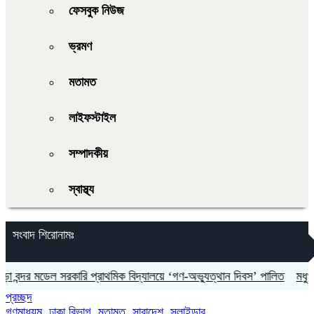
ফেসবুক নিউজ
ভ্রমণ
মতামত
লাইফস্টাইল
সম্পাদকীয়
স্বাস্থ্য
সংবাদ শিরোনামঃ
দর মডেল সরকারি প্রাথমিক বিদ্যালয়ে ‘গণ-অভ্যুত্থান দিবস’ পালিত
মধুখালীতে জ
প্রচ্ছদ
গণমাধ্যম
,
ঢাকা বিভাগ
,
মতামত
,
সারাদেশ
,
স্লাইডার