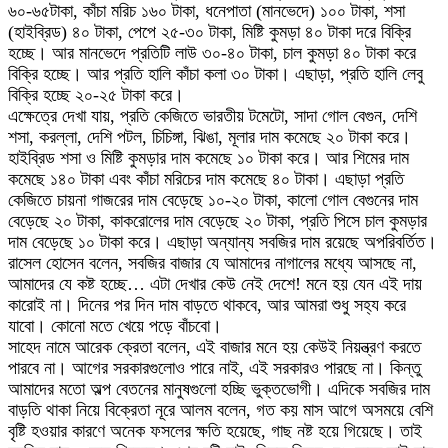
৬০-৬৫টাকা, কাঁচা মরিচ ১৬০ টাকা, ধনেপাতা (মানভেদে) ১০০ টাকা, শসা
(হাইব্রিড) ৪০ টাকা, পেপে ২৫-৩০ টাকা, মিষ্টি কুমড়া ৪০ টাকা দরে বিক্রি
হচ্ছে। আর মানভেদে প্রতিটি লাউ ৩০-৪০ টাকা, চাল কুমড়া ৪০ টাকা করে
বিক্রি হচ্ছে। আর প্রতি হালি কাঁচা কলা ৩০ টাকা। এছাড়া, প্রতি হালি লেবু
বিক্রি হচ্ছে ২০-২৫ টাকা করে।
এক্ষেত্রে দেখা যায়, প্রতি কেজিতে ভারতীয় টমেটো, সাদা গোল বেগুন, দেশি
শসা, করল্লা, দেশি পটল, চিচিঙ্গা, ঝিঙা, মূলার দাম কমেছে ২০ টাকা করে।
হাইব্রিড শসা ও মিষ্টি কুমড়ার দাম কমেছে ১০ টাকা করে। আর শিমের দাম
কমেছে ১৪০ টাকা এবং কাঁচা মরিচের দাম কমেছে ৪০ টাকা। এছাড়া প্রতি
কেজিতে চায়না গাজরের দাম বেড়েছে ১০-২০ টাকা, কালো গোল বেগুনের দাম
বেড়েছে ২০ টাকা, কাকরোলের দাম বেড়েছে ২০ টাকা, প্রতি পিসে চাল কুমড়ার
দাম বেড়েছে ১০ টাকা করে। এছাড়া অন্যান্য সবজির দাম রয়েছে অপরিবর্তিত।
রাসেল হোসেন বলেন, সবজির বাজার যে আমাদের নাগালের মধ্যে আসছে না,
আমাদের যে কষ্ট হচ্ছে… এটা দেখার কেউ নেই দেশে! মনে হয় যেন এই দায়
কারোই না। দিনের পর দিন দাম বাড়তে থাকবে, আর আমরা শুধু সহ্য করে
যাবো। কোনো মতে খেয়ে পড়ে বাঁচবো।
সাহেদ নামে আরেক ক্রেতা বলেন, এই বাজার মনে হয় কেউই নিয়ন্ত্রণ করতে
পারবে না। আগের সরকারগুলোও পারে নাই, এই সরকারও পারছে না। কিন্তু
আমাদের মতো অল্প বেতনের মানুষগুলো হচ্ছি ভুক্তভোগী। এদিকে সবজির দাম
বাড়তি থাকা নিয়ে বিক্রেতা নূরে আলম বলেন, গত কয় মাস আগে অসময়ে বেশি
বৃষ্টি হওয়ার কারণে অনেক ফসলের ক্ষতি হয়েছে, গাছ নষ্ট হয়ে গিয়েছে। তাই