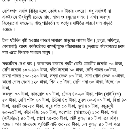
বেশিরভাগ সবজি বিক্রি হচ্ছে কেজি ৮০ টাকার ওপরে। শুধু সবজিই না
একইসঙ্গে ঊর্ধ্বমুখী রয়েছে মাছ, মাংস ও রসুনের দামও। এখন অবশ্য
বিক্রেতারা বলছেনড় ঋতু পরিবর্তন ও পণ্যের ঘাটতির কারণে দাম বাড়তি
রয়েছে।
টানা দুইদিন বৃষ্টি হওয়ার কারণে সাধারণ মানুষের লাগাম হীন। চন্দ্রা, সফিপুর,
কোনাবাড়ি আরদ,কালিয়াকৈর বাসস্ট্যান্ডে কাঁচাবাজার ও চন্দ্রাতে কাঁচাবাজারে চরম
দাম এতে বিপাকে সাধারণ মানুষ।
সরজমিনে দেখা যায়। আজকের বাজারে প্রতি কেজি ভারতীয় টমেটো ৮০ টাকা,
দেশি টমেটো ১০০-১১০ টাকা, কাঁচা টমেটো ৯০ টাকা, দেশি গাজর ৬০টাকা,
চায়না গাজর ১০০-১২০ টাকা, লম্বা বেগুন ৮০ টাকা, সাদা গোল বেগুন ৯০টাকা,
কালো গোল বেগুন ১২০ টাকা, শিম ৩৫ টাকা, দেশি শসা ৬০ টাকা, উচ্ছে ৭০
টাকা,
করল্লা ৭০ টাকা, কাকরোল ৯০ টাকা, ঢেঁড়স ৪০-৬০ টাকা, পটল (হাইব্রিড)
৫০ টাকা, দেশি পটল ৬০ টাকা, চিচিঙ্গা ৪৫ টাকা, ধুন্দল ৩০-৪০০ টাকা, ঝিঙা ৪০
টাকা, বরবটি ৩৫-৫০ টাকা, কচুর লতি ৫০ টাকা, মূলা ৪০ টাকা, কচুরমুখী
৬০-৬৫টাকা, কাঁচা মরিচ ১৬০ টাকা, ধনেপাতা (মানভেদে) ১০০ টাকা, শসা
(হাইব্রিড) ৪০ টাকা, পেপে ২৫-৩০ টাকা, মিষ্টি কুমড়া ৪০ টাকা দরে বিক্রি
হচ্ছে। আর মানভেদে প্রতিটি লাউ ৩০-৪০ টাকা, চাল কুমড়া ৪০ টাকা করে