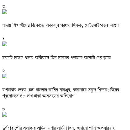
৩
মান্দায় শিক্ষার্থীদের বিক্ষোভে অবরুদ্ধ প্রধান শিক্ষক, মোটরসাইকেলে আগুন
৪
চারঘাট মডেল থানার অভিযানে তিন মামলার পলাতক আসামি গ্রেপ্তার
৫
বাগমারায় হত্যা চেষ্টা মামলায় জামিন নামঞ্জুর, কারাগারে স্কুল শিক্ষক; বিয়ের
প্রলোভনে ৪৮ লাখ টাকা আত্মসাতের অভিযোগ
৬
দুর্গাপুর পৌর এলাকায় এডিস মশার লার্ভা নিধন, জমানো পানি অপসারন ও