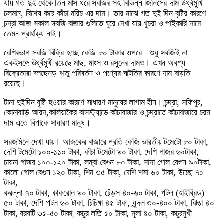
যায় গত দুই থেকে তিন মাস ধরে সবজির সহ বিভিন্ন জিনিসের দাম ঊর্ধ্বমুখি
চলমান, বিশেষ করে কাঁচা মরিচ এর দাম। তার মাঝে গত দুই দিন বৃষ্টির কারণে
চন্দ্রা আজ সকাল সবজি বাজার গুলিতে ঘুরে দেখা যায় খুচরা ও পাইকারি দামে
তেমন প্রার্থক্য নাই।
বেশিরভাগ সবজি বিক্রি হচ্ছে কেজি ৮০ টাকার ওপরে। শুধু সবজিই না
একইসঙ্গে ঊর্ধ্বমুখী রয়েছে মাছ, মাংস ও রসুনের দামও। এখন অবশ্য
বিক্রেতারা বলছেনড় ঋতু পরিবর্তন ও পণ্যের ঘাটতির কারণে দাম বাড়তি
রয়েছে।
টানা দুইদিন বৃষ্টি হওয়ার কারণে সাধারণ মানুষের লাগাম হীন। চন্দ্রা, সফিপুর,
কোনাবাড়ি আরদ,কালিয়াকৈর বাসস্ট্যান্ডে কাঁচাবাজার ও চন্দ্রাতে কাঁচাবাজারে চরম
দাম এতে বিপাকে সাধারণ মানুষ।
সরজমিনে দেখা যায়। আজকের বাজারে প্রতি কেজি ভারতীয় টমেটো ৮০ টাকা,
দেশি টমেটো ১০০-১১০ টাকা, কাঁচা টমেটো ৯০ টাকা, দেশি গাজর ৬০টাকা,
চায়না গাজর ১০০-১২০ টাকা, লম্বা বেগুন ৮০ টাকা, সাদা গোল বেগুন ৯০টাকা,
কালো গোল বেগুন ১২০ টাকা, শিম ৩৫ টাকা, দেশি শসা ৬০ টাকা, উচ্ছে ৭০
টাকা,
করল্লা ৭০ টাকা, কাকরোল ৯০ টাকা, ঢেঁড়স ৪০-৬০ টাকা, পটল (হাইব্রিড)
৫০ টাকা, দেশি পটল ৬০ টাকা, চিচিঙ্গা ৪৫ টাকা, ধুন্দল ৩০-৪০০ টাকা, ঝিঙা ৪০
টাকা, বরবটি ৩৫-৫০ টাকা, কচুর লতি ৫০ টাকা, মূলা ৪০ টাকা, কচুরমুখী