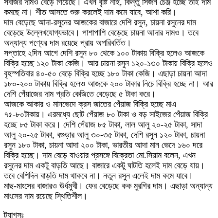
সবজির দামও বেড়ে গিয়েছে। এখন বৃষ্টি নাই, কিন্তু সিজন চেঞ্জ হচ্ছে তাই দাম
কমছে না। শীত আসতে শুরু করলেই দাম কমে যাবে, আশা করি।
দাম বেড়েছে আদা-রসুনের আজকের বাজারে দেশি রসুন, চায়না রসুনের দাম
বেড়েছে উল্লেখযোগ্যভাবে। পাশাপাশি বেড়েছে চায়না আদার দামও। তবে
অন্যান্য পণ্যের দাম রয়েছে প্রায় অপরিবর্তিত।
সপ্তাহে ২দিন আগে দেশি রসুন ৮০ থেকে ১০০ টাকায় বিক্রি হলেও আজকে
বিক্রি হচ্ছে ১২০ টাকা কেজি। আর চায়না রসুন ১২০-১৩০ টাকায় বিক্রি হলেও
বৃহস্পতিবার ৪০-৫০ বেড়ে বিক্রি হচ্ছে ১৮০ টাকা কেজি। এছাড়া চায়না আদা
১৮০-২০০ টাকায় বিক্রি হলেও আজকে ২০০ টাকার নিচে বিক্রি হচ্ছে না। আর
দেশি পেঁয়াজের দাম প্রতি কেজিতে বেড়েছে ৫ টাকা করে।
আজকে আকার ও মানভেদে ক্রস জাতের পেঁয়াজ বিক্রি হচ্ছে মাএ
৭৫-৮০টাকায়। এরমধ্যে ছোট পেঁয়াজ ৮০ টাকা ও বড় সাইজের পেঁয়াজ বিক্রি
হচ্ছে ৮৫ টাকা করে। দেশি পেঁয়াজ ৮৫ টাকা, লাল আলু ২০-২৫ টাকা, সাদা
আলু ২০-২৫ টাকা, বগুড়ার আলু ৩০-৩৫ টাকা, দেশি রসুন ১২০ টাকা, চায়না
রসুন ১৮০ টাকা, চায়না আদা ২০০ টাকা, ভারতীয় আদা মান ভেদে ১৬০ দরে
বিক্রি হচ্ছে। দাম বেড়ে যাওয়ার প্রসঙ্গে বিক্রেতা মো.সিয়াম বলেন, এখন
রসুনের দাম একটু বাড়তি আছে। বাজারে একটু ঘাটতি হলেই দাম বেড়ে যায়।
তবে বেশিদিন বাড়তি দাম থাকবে না। নতুন রসুন এলেই দাম কমে যাবে।
মাছ-মাংসের বাজারও ঊর্ধমুখী। ফের বেড়েছে কক মুরগির দাম। এছাড়া অন্যান্য
মাংসের দাম রয়েছে স্থিতিশীল।
ট্যাগসঃ