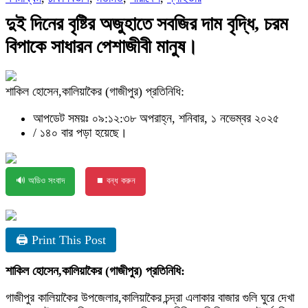
দুই দিনের বৃষ্টির অজুহাতে সবজির দাম বৃদ্ধি, চরম
বিপাকে সাধারন পেশাজীবী মানুষ।
শাকিল হোসেন,কালিয়াকৈর (গাজীপুর) প্রতিনিধি:
আপডেট সময়ঃ ০৯:১২:৩৮ অপরাহ্ন, শনিবার, ১ নভেম্বর ২০২৫
/
১৪০ বার পড়া হয়েছে।
🔊 অডিও সংবাদ
⏹ বন্ধ করুন
🖨 Print This Post
শাকিল হোসেন,কালিয়াকৈর (গাজীপুর) প্রতিনিধি:
গাজীপুর কালিয়াকৈর উপজেলার,কালিয়াকৈর চন্দ্রা এলাকার বাজার গুলি ঘুরে দেখা