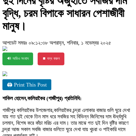
দুই দিনের বৃষ্টির অজুহাতে সবজির দাম
বৃদ্ধি, চরম বিপাকে সাধারন পেশাজীবী
মানুষ।
আপডেট সময়ঃ ০৯:১২:৩৮ অপরাহ্ন, শনিবার, ১ নভেম্বর ২০২৫
🔊 অডিও সংবাদ
⏹ বন্ধ করুন
🖨 Print This Post
শাকিল হোসেন,কালিয়াকৈর (গাজীপুর) প্রতিনিধি:
গাজীপুর কালিয়াকৈর উপজেলার,কালিয়াকৈর চন্দ্রা এলাকার বাজার গুলি ঘুরে দেখা
যায় গত দুই থেকে তিন মাস ধরে সবজির সহ বিভিন্ন জিনিসের দাম ঊর্ধ্বমুখি
চলমান, বিশেষ করে কাঁচা মরিচ এর দাম। তার মাঝে গত দুই দিন বৃষ্টির কারণে
চন্দ্রা আজ সকাল সবজি বাজার গুলিতে ঘুরে দেখা যায় খুচরা ও পাইকারি দামে
তেমন প্রার্থক্য নাই।