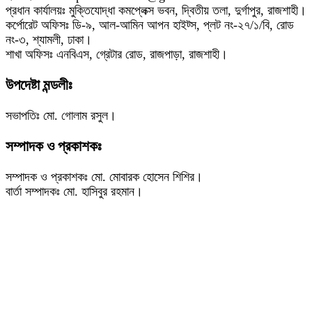
প্রধান কার্যালয়ঃ মুক্তিযোদ্ধা কমপ্লেক্স ভবন, দ্বিতীয় তলা, দুর্গাপুর, রাজশাহী।
কর্পোরেট অফিসঃ ডি-৯, আল-আমিন আপন হাইট্স, প্লট নং-২৭/১/বি, রোড
নং-৩, শ্যামলী, ঢাকা।
শাখা অফিসঃ এনবিএস, গ্রেটার রোড, রাজপাড়া, রাজশাহী।
উপদেষ্টা মন্ডলীঃ
সভাপতিঃ মো. গোলাম রসুল।
সম্পাদক ও প্রকাশকঃ
সম্পাদক ও প্রকাশকঃ মো. মোবারক হোসেন শিশির।
বার্তা সম্পাদকঃ মো. হাসিবুর রহমান।