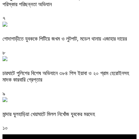
পরিস্কার পরিছন্নতা অভিযান
৭
গোদাগাড়ীতে যুবককে পিটিয়ে জখম ও লুটপাট, মডেল থানায় এজাহার দায়ের
৮
চারঘাটে পুলিশের বিশেষ অভিযানে ৩৮৪ পিস ইয়াবা ও ২০ গ্রাম হেরোইনসহ
মাদক কারবারি গ্রেপ্তার
৯
মান্দার ঘুলহাড়িয়া খেয়াঘাটে মিলল নিখোঁজ যুবকের মরদেহ
১০