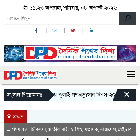
১১:২৩ অপরাহ্ন, শনিবার, ০৮ অগাস্ট ২০২৬
×
মান্দায় জুলাই গণঅভ্যুত্থান দিবস-২০২৬ উপলক্ষে জু
সংবাদ শিরোনামঃ
প্রচ্ছদ
গণমাধ্যম
চিকিৎসা
জাতীয়
নারী ও শিশু
মতামত
সারাদেশ
স্লাইডার
,
,
,
,
,
,