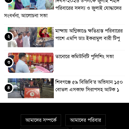
দিবস-২০২৬ উপলক্ষে জুলাই শহীদ
পরিবারের সদস্য ও জুলাই যোদ্ধাদের
সংবর্ধনা, আলোচনা সভা
মান্দায় অগ্নিকাণ্ডে ক্ষতিগ্রস্ত পরিবারের
২
পাশে এমপি ডাঃ ইকরামুল বারী টিপু
তানোরে কমিউনিটি পুলিশিং সভা
৩
শিবগঞ্জে ৫৯ বিজিবি’র অভিযান ১৫০
৪
বোতল এসকাফ সিরাপসহ আটক ১
বিডি ক্লিনের উদ্যোগে শাহ্ নেয়ামতুল্লাহ
৫
কলেজে পরিচ্ছন্নতা অভিযান
আমাদের সম্পর্কে
আমাদের পরিবার