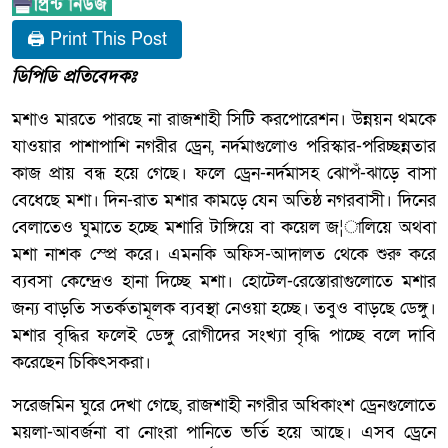
🖨 Print This Post
ডিপিডি প্রতিবেদকঃ
মশাও মারতে পারছে না রাজশাহী সিটি করপোরেশন। উন্নয়ন থমকে
যাওয়ার পাশাপাশি নগরীর ড্রেন, নর্দমাগুলোও পরিস্কার-পরিচ্ছন্নতার
কাজ প্রায় বন্ধ হয়ে গেছে। ফলে ড্রেন-নর্দমাসহ ঝোপঁ-ঝাড়ে বাসা
বেধেছে মশা। দিন-রাত মশার কামড়ে যেন অতিষ্ঠ নগরবাসী। দিনের
বেলাতেও ঘুমাতে হচ্ছে মশারি টাঙ্গিয়ে বা কয়েল জ¦ালিয়ে অথবা
মশা নাশক স্প্রে করে। এমনকি অফিস-আদালত থেকে শুরু করে
ব্যবসা কেন্দ্রেও হানা দিচ্ছে মশা। হোটেল-রেস্তোরাগুলোতে মশার
জন্য বাড়তি সতর্কতামূলক ব্যবস্থা নেওয়া হচ্ছে। তবুও বাড়ছে ডেঙ্গু।
মশার বৃদ্ধির ফলেই ডেঙ্গু রোগীদের সংখ্যা বৃদ্ধি পাচ্ছে বলে দাবি
করেছেন চিকিৎসকরা।
সরেজমিন ঘুরে দেখা গেছে, রাজশাহী নগরীর অধিকাংশ ড্রেনগুলোতে
ময়লা-আবর্জনা বা নোংরা পানিতে ভর্তি হয়ে আছে। এসব ড্রেনে