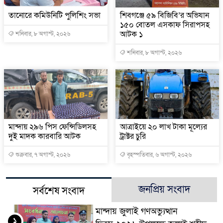
তানোরে কমিউনিটি পুলিশিং সভা
শিবগঞ্জে ৫৯ বিজিবি’র অভিযান
১৫০ বোতল এসকাফ সিরাপসহ
আটক ১
শনিবার, ৮ অগাস্ট, ২০২৬
শনিবার, ৮ অগাস্ট, ২০২৬
মান্দায় ২৯৬ পিস ফেন্সিডিলসহ
আত্রাইয়ে ২০ লাখ টাকা মূল্যের
দুই মাদক কারবারি আটক
ট্রাক্টর চুরি
শুক্রবার, ৭ অগাস্ট, ২০২৬
বৃহস্পতিবার, ৬ অগাস্ট, ২০২৬
জনপ্রিয় সংবাদ
সর্বশেষ সংবাদ
মান্দায় জুলাই গণঅভ্যুত্থান
১