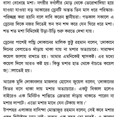
বাসা বেধেছে মশা। নগরীর বর্ণালীর মোড় থেকে তেরোখাদিয়া হয়ে
যাওয়া যাওয়া বড় আকারের ড্রেনটি অন্তত তিন মাস ধরে পরিস্কার-
পরিচ্ছন্ন করা হয়নি বলে দাবি করেন স্থানীয়রা। গতকাল সকালে এ
ড্রেনের দিকে নজর দিতেই ভন ভন শব্দ করে যেন ঘিরে ধরে মশা।
শত শত মশা নিমিষেই উড়া-উড়ি শুরু করতে দেখা যায়।
ড্রেনের পাশেই লন্ড্রি দোকানের মালিক ভুট্টু রহমান বলেন, ‘দোকানে
দিনের বেলাতেও দাঁড়ায় থাকা যায় না মশার অত্যাচারে। সারাক্ষণ
কয়েল জালায় রাখতে হয়। আমার এমনিকেই শ্বাসকষ্ট। এর মধ্যে
কয়েল দিলে আরও কষ্ট হয়। কিন্তু মশার হাত থেকে বাঁচতে কয়েল
জ¦ালাতেই হয়।
আরেক মুদি দোকানদার মাজদার হোসেন জুয়েল বলেন, ‘দোকানের
ভিতর বসে থাকা দায় মশার অত্যাচারে। একটু বিকাল হলেও
বাইরেও এক মিনিটও শান্তিতে ক্রেতারা দাঁড়ায় থাকতে পারেন না
মশার দাপটে। এতো মশার মাধে যেন টেকায় দায়।’
উপশহর এলাকার বাসিন্দা মোন্তাজুর রহমান বলেন, সেই কবে মশার