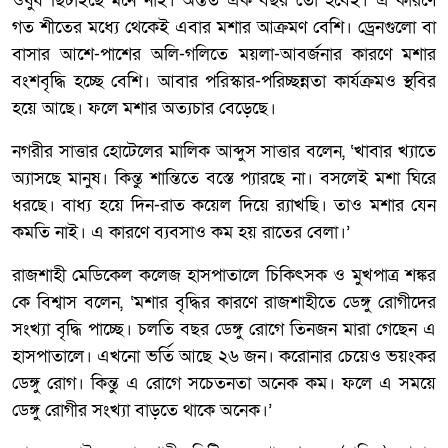
ওষুধ ছিটাইছে মনে নাই। অন্তত এক বছর তো হবেই। এ কারণে
গত শীতের মধ্যে থেকেই এবার মশার আক্রমণ বেশি। ড্রেনগুলো বা
বাসার আশে-পাশের অলি-গলিতে ময়লা-আবর্জনার কারণে মশার
বংশবৃদ্ধি হচ্ছে বেশি। আবার পরিস্কার-পরিচ্ছন্নতা কার্যক্রমও স্থবির
হয়ে আছে। ফলে মশার অত্যচার বেড়েছে।
নগরীর সাত্তার হোটেলের মালিক আব্দুস সাত্তার বলেন, ‘খাবার খ্যাতে
অ্যাসছে মানুষ। কিন্তু শান্তিতে বস্তে প্যারছে না। বসলেই মশা ঘিরে
ধরছে। বাধ্য হয়ে দিন-রাত কয়েল দিয়ে র‌্যাখছি। তাও মশার যেন
কমতি নাই। এ কারণে ব্যবসাও কম হয় রাতের বেলা।’
রাজশাহী মেডিকেল কলেজ হাসপাতালে চিকিৎসক ও মুখপাত্র শঙ্কর
কে বিশ্বাস বলেন, ‘মশার বৃদ্ধির কারণে রাজশাহীতে ডেঙ্গু রোগীদের
সংখ্যা বৃদ্ধি পাচ্ছে। চলতি বছর ডেঙ্গু রোগে তিনজন মারা গেছেন এ
হাসপাতালে। এখনো ভর্তি আছে ২৬ জন। করোনার চেয়েও ভয়ংকর
ডেঙ্গু রোগ। কিন্তু এ রোগে সচেতনতা অনেক কম। ফলে এ সময়ে
ডেঙ্গু রোগীর সংখ্যা বাড়তে থাকে অনেক।’