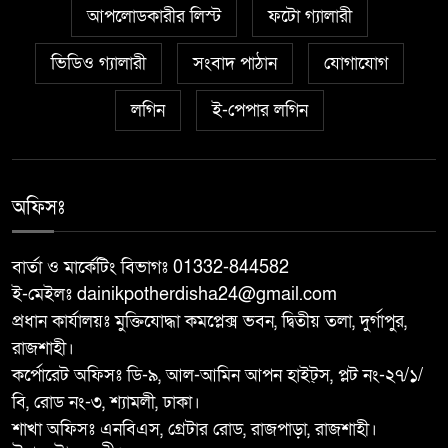
শিবগঞ্জ সীমান্তে ৫৯ বিজিবি’র
আপলোডকারীর লিস্ট
ফটো গ্যালারী
৬
অভিযানে মাদকদ্রব্য জব্দ
ভিডিও গ্যালারী
সংবাদ পাঠান
যোগাযোগ
আত্রাইয়ে সিংসাড়া-ইব্রাহিম নগর
লগিন
ই-পেপার লগিন
৭
দাড়ির ওপর সরু ব্রিজের স্থলে প্রশস্ত
ব্রিজ নির্মাণের দাবি এলাকাবাসীর
অফিসঃ
মান্দায় ২৯৬ পিস ফেন্সিডিলসহ দুই
৮
মাদক কারবারি আটক
বার্তা ও মার্কেটিং বিভাগঃ 01332-844582
ই-মেইলঃ dainikpotherdisha24@gmail.com
আত্রাইয়ে ২০ লাখ টাকা মূল্যের ট্রাক্টর
৯
প্রধান কার্যালয়ঃ মুক্তিযোদ্ধা কমপ্লেক্স ভবন, দ্বিতীয় তলা, দুর্গাপুর,
চুরি
রাজশাহী।
কর্পোরেট অফিসঃ ডি-৯, আল-আমিন আপন হাইট্স, প্লট নং-২৭/১/
বাঘা পৌরসভার উন্নয়নে পাঁচটি
বি, রোড নং-৩, শ্যামলী, ঢাকা।
১০
প্রকল্পের উদ্বোধন করলেন সংসদ
শাখা অফিসঃ এনবিএস, গ্রেটার রোড, রাজপাড়া, রাজশাহী।
সদস্য আবু সাঈদ চাঁদ