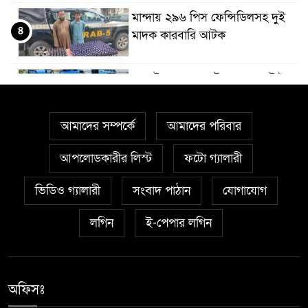
মান্দায় ২৯৬ পিস ফেন্সিডিলসহ দুই
৪
মাদক কারবারি আটক
আত্রাইয়ে ২০ লাখ টাকা মূল্যের ট্রাক্টর
৫
চুরি
আমাদের সম্পর্কে
আমাদের পরিবার
বাঘা পৌরসভার উন্নয়নে পাঁচটি
৬
প্রকল্পের উদ্বোধন করলেন সংসদ
আপলোডকারীর লিস্ট
ফটো গ্যালারী
সদস্য আবু সাঈদ চাঁদ
ভিডিও গ্যালারী
সংবাদ পাঠান
যোগাযোগ
চারঘাটে পাঁচ মাদক মামলার আসামি
লগিন
ই-পেপার লগিন
৭
গ্রেপ্তার, মাদকের বিরুদ্ধে জিরো
টলারেন্সঃ ওসি মাহবুবুর রহমান
বরেন্দ্র বহুমুখী উন্নয়ন কর্তৃপক্ষ
অফিসঃ
৮
(বিএমডিএ)-এর পরিচালনা বোর্ডের