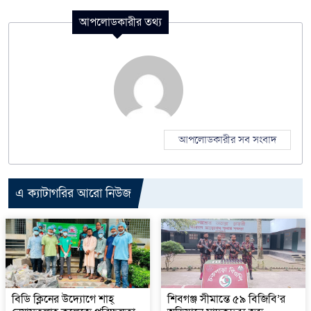
আপলোডকারীর তথ্য
আপলোডকারীর সব সংবাদ
এ ক্যাটাগরির আরো নিউজ
বিডি ক্লিনের উদ্যোগে শাহ্
শিবগঞ্জ সীমান্তে ৫৯ বিজিবি’র