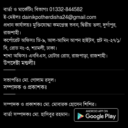
সদস্য হলেন শফিকুল আলম সমাপ্ত
বার্তা ও মার্কেটিং বিভাগঃ 01332-844582
ই-মেইলঃ dainikpotherdisha24@gmail.com
দুর্গাপুরে ঝালুকা ইউনিয়ন পরিদর্শন
প্রধান কার্যালয়ঃ মুক্তিযোদ্ধা কমপ্লেক্স ভবন, দ্বিতীয় তলা, দুর্গাপুর,
৯
করলেন ইউএনও উম্মে হাবিবা
রাজশাহী।
ফারজানা
কর্পোরেট অফিসঃ ডি-৯, আল-আমিন আপন হাইট্স, প্লট নং-২৭/১/
বি, রোড নং-৩, শ্যামলী, ঢাকা।
বাঘায় পুলিশ পরিচয়ে চাঁদাবাজির
শাখা অফিসঃ এনবিএস, গ্রেটার রোড, রাজপাড়া, রাজশাহী।
১০
অভিযোগে ২ ভুয়া পুলিশকে গণপিটুনির
উপদেষ্টা মন্ডলীঃ
পর পুলিশে সোপর্দ
সভাপতিঃ মো. গোলাম রসুল।
সম্পাদক ও প্রকাশকঃ
সম্পাদক ও প্রকাশকঃ মো. মোবারক হোসেন শিশির।
বার্তা সম্পাদকঃ মো. হাসিবুর রহমান।