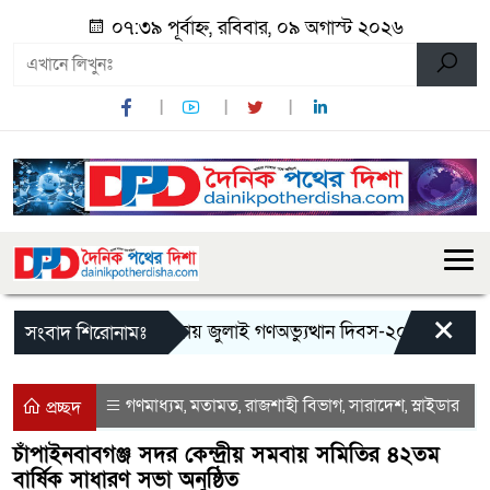
০৭:৩৯ পূর্বাহ্ন, রবিবার, ০৯ অগাস্ট ২০২৬
×
মান্দায় জুলাই গণঅভ্যুত্থান দিবস-২০২৬ উপলক্ষে জ
সংবাদ শিরোনামঃ
গণমাধ্যম
মতামত
রাজশাহী বিভাগ
সারাদেশ
স্লাইডার
,
,
,
,
প্রচ্ছদ
চাঁপাইনবাবগঞ্জ সদর কেন্দ্রীয় সমবায় সমিতির ৪২তম
বার্ষিক সাধারণ সভা অনুষ্ঠিত