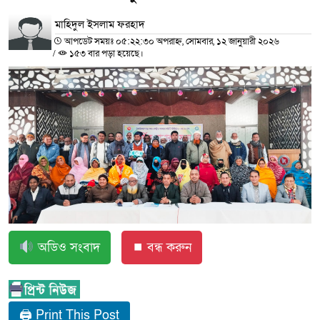
মাহিদুল ইসলাম ফরহাদ
আপডেট সময়ঃ ০৫:২২:৩০ অপরাহ্ন, সোমবার, ১২ জানুয়ারী ২০২৬
/
১৫৩ বার পড়া হয়েছে।
অডিও সংবাদ
⏹ বন্ধ করুন
🖨 Print This Post