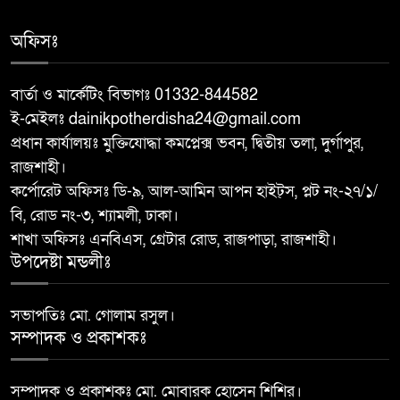
অফিসঃ
মান্দায় ২৯৬ পিস ফেন্সিডিলসহ দুই
৮
মাদক কারবারি আটক
বার্তা ও মার্কেটিং বিভাগঃ 01332-844582
ই-মেইলঃ dainikpotherdisha24@gmail.com
আত্রাইয়ে ২০ লাখ টাকা মূল্যের ট্রাক্টর
৯
প্রধান কার্যালয়ঃ মুক্তিযোদ্ধা কমপ্লেক্স ভবন, দ্বিতীয় তলা, দুর্গাপুর,
চুরি
রাজশাহী।
কর্পোরেট অফিসঃ ডি-৯, আল-আমিন আপন হাইট্স, প্লট নং-২৭/১/
বাঘা পৌরসভার উন্নয়নে পাঁচটি
বি, রোড নং-৩, শ্যামলী, ঢাকা।
১০
প্রকল্পের উদ্বোধন করলেন সংসদ
শাখা অফিসঃ এনবিএস, গ্রেটার রোড, রাজপাড়া, রাজশাহী।
সদস্য আবু সাঈদ চাঁদ
উপদেষ্টা মন্ডলীঃ
সভাপতিঃ মো. গোলাম রসুল।
সম্পাদক ও প্রকাশকঃ
সম্পাদক ও প্রকাশকঃ মো. মোবারক হোসেন শিশির।