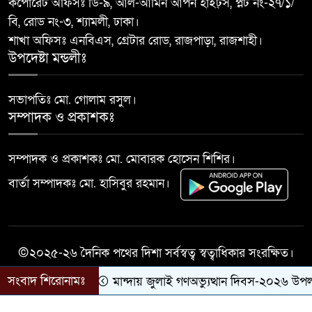
কর্পোরেট অফিসঃ ডি-৯, আল-আমিন আপন হাইট্স, প্লট নং-২৭/১/
বাঘা পৌরসভার উন্নয়নে পাঁচটি
বি, রোড নং-৩, শ্যামলী, ঢাকা।
১০
প্রকল্পের উদ্বোধন করলেন সংসদ
শাখা অফিসঃ এনবিএস, গ্রেটার রোড, রাজপাড়া, রাজশাহী।
সদস্য আবু সাঈদ চাঁদ
উপদেষ্টা মন্ডলীঃ
সভাপতিঃ মো. গোলাম রসুল।
সম্পাদক ও প্রকাশকঃ
সম্পাদক ও প্রকাশকঃ মো. মোবারক হোসেন শিশির।
বার্তা সম্পাদকঃ মো. হাসিবুর রহমান।
©২০২৫-২৬ দৈনিক পথের দিশা সর্বস্বত্ব স্বত্বাধিকার সংরক্ষিত।
সংবাদ শিরোনামঃ
মান্দায় জুলাই গণঅভ্যুত্থান দিবস-২০২৬ উপলক্ষে
সকল কারিগরী সহযোগিতায়ঃ
Success Life IT