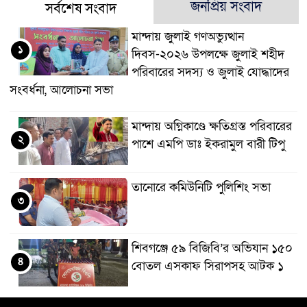
জনপ্রিয় সংবাদ
সর্বশেষ সংবাদ
মান্দায় জুলাই গণঅভ্যুত্থান
১
দিবস-২০২৬ উপলক্ষে জুলাই শহীদ
পরিবারের সদস্য ও জুলাই যোদ্ধাদের
সংবর্ধনা, আলোচনা সভা
মান্দায় অগ্নিকাণ্ডে ক্ষতিগ্রস্ত পরিবারের
২
পাশে এমপি ডাঃ ইকরামুল বারী টিপু
তানোরে কমিউনিটি পুলিশিং সভা
৩
শিবগঞ্জে ৫৯ বিজিবি’র অভিযান ১৫০
৪
বোতল এসকাফ সিরাপসহ আটক ১