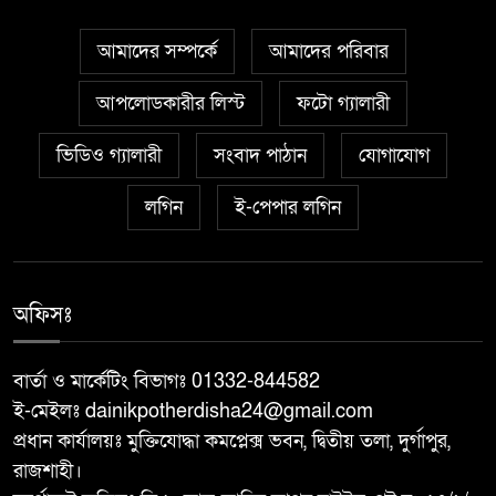
বিডি ক্লিনের উদ্যোগে শাহ্ নেয়ামতুল্লাহ
৫
কলেজে পরিচ্ছন্নতা অভিযান
আমাদের সম্পর্কে
আমাদের পরিবার
শিবগঞ্জ সীমান্তে ৫৯ বিজিবি’র
আপলোডকারীর লিস্ট
ফটো গ্যালারী
৬
অভিযানে মাদকদ্রব্য জব্দ
ভিডিও গ্যালারী
সংবাদ পাঠান
যোগাযোগ
আত্রাইয়ে সিংসাড়া-ইব্রাহিম নগর
লগিন
ই-পেপার লগিন
৭
দাড়ির ওপর সরু ব্রিজের স্থলে প্রশস্ত
ব্রিজ নির্মাণের দাবি এলাকাবাসীর
অফিসঃ
মান্দায় ২৯৬ পিস ফেন্সিডিলসহ দুই
৮
মাদক কারবারি আটক
বার্তা ও মার্কেটিং বিভাগঃ 01332-844582
ই-মেইলঃ dainikpotherdisha24@gmail.com
আত্রাইয়ে ২০ লাখ টাকা মূল্যের ট্রাক্টর
৯
প্রধান কার্যালয়ঃ মুক্তিযোদ্ধা কমপ্লেক্স ভবন, দ্বিতীয় তলা, দুর্গাপুর,
চুরি
রাজশাহী।