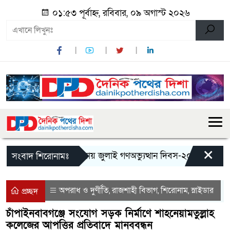
০১:৫৩ পূর্বাহ্ন, রবিবার, ০৯ অগাস্ট ২০২৬
×
মান্দায় জুলাই গণঅভ্যুত্থান দিবস-২০২৬ উপলক্ষে জু
সংবাদ শিরোনামঃ
অপরাধ ও দুর্ণীতি
রাজশাহী বিভাগ
শিরোনাম
স্লাইডার
,
,
,
প্রচ্ছদ
চাঁপাইনবাবগঞ্জে সংযোগ সড়ক নির্মাণে শাহনেয়ামতুল্লাহ
কলেজের আপত্তির প্রতিবাদে মানববন্ধন