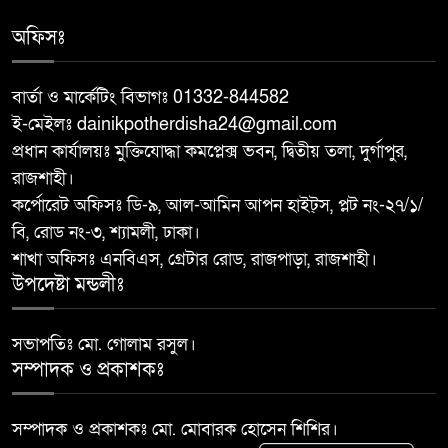
অফিসঃ
মান্দায় ২৯৬ পিস ফেন্সিডিলসহ দুই
৮
মাদক কারবারি আটক
বার্তা ও মার্কেটিং বিভাগঃ 01332-844582
ই-মেইলঃ dainikpotherdisha24@gmail.com
আত্রাইয়ে ২০ লাখ টাকা মূল্যের ট্রাক্টর
৯
প্রধান কার্যালয়ঃ মুক্তিযোদ্ধা কমপ্লেক্স ভবন, দ্বিতীয় তলা, দুর্গাপুর,
চুরি
রাজশাহী।
কর্পোরেট অফিসঃ ডি-৯, আল-আমিন আপন হাইট্স, প্লট নং-২৭/১/
বাঘা পৌরসভার উন্নয়নে পাঁচটি
বি, রোড নং-৩, শ্যামলী, ঢাকা।
১০
প্রকল্পের উদ্বোধন করলেন সংসদ
শাখা অফিসঃ এনবিএস, গ্রেটার রোড, রাজপাড়া, রাজশাহী।
সদস্য আবু সাঈদ চাঁদ
উপদেষ্টা মন্ডলীঃ
সভাপতিঃ মো. গোলাম রসুল।
সম্পাদক ও প্রকাশকঃ
সম্পাদক ও প্রকাশকঃ মো. মোবারক হোসেন শিশির।