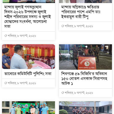
মান্দায় জুলাই গণঅভ্যুত্থান
মান্দায় অগ্নিকাণ্ডে ক্ষতিগ্রস্ত
দিবস-২০২৬ উপলক্ষে জুলাই
পরিবারের পাশে এমপি ডাঃ
শহীদ পরিবারের সদস্য ও জুলাই
ইকরামুল বারী টিপু
যোদ্ধাদের সংবর্ধনা, আলোচনা
সভা
শনিবার, ৮ অগাস্ট, ২০২৬
শনিবার, ৮ অগাস্ট, ২০২৬
তানোরে কমিউনিটি পুলিশিং সভা
শিবগঞ্জে ৫৯ বিজিবি’র অভিযান
১৫০ বোতল এসকাফ সিরাপসহ
আটক ১
শনিবার, ৮ অগাস্ট, ২০২৬
শনিবার, ৮ অগাস্ট, ২০২৬