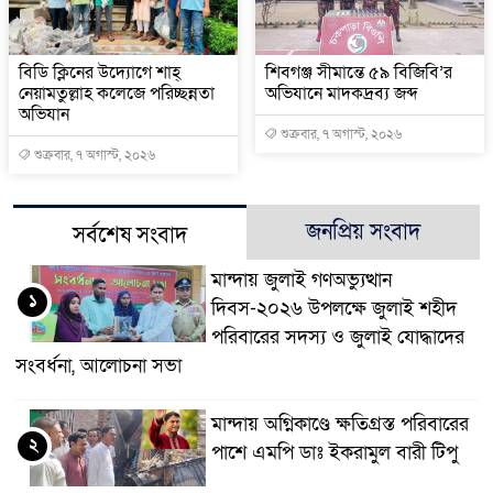
বিডি ক্লিনের উদ্যোগে শাহ্
শিবগঞ্জ সীমান্তে ৫৯ বিজিবি’র
নেয়ামতুল্লাহ কলেজে পরিচ্ছন্নতা
অভিযানে মাদকদ্রব্য জব্দ
অভিযান
শুক্রবার, ৭ অগাস্ট, ২০২৬
শুক্রবার, ৭ অগাস্ট, ২০২৬
জনপ্রিয় সংবাদ
সর্বশেষ সংবাদ
মান্দায় জুলাই গণঅভ্যুত্থান
১
দিবস-২০২৬ উপলক্ষে জুলাই শহীদ
পরিবারের সদস্য ও জুলাই যোদ্ধাদের
সংবর্ধনা, আলোচনা সভা
মান্দায় অগ্নিকাণ্ডে ক্ষতিগ্রস্ত পরিবারের
২
পাশে এমপি ডাঃ ইকরামুল বারী টিপু