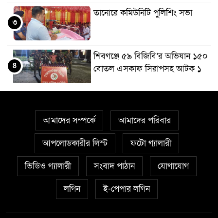
তানোরে কমিউনিটি পুলিশিং সভা
৩
শিবগঞ্জে ৫৯ বিজিবি’র অভিযান ১৫০
৪
বোতল এসকাফ সিরাপসহ আটক ১
বিডি ক্লিনের উদ্যোগে শাহ্ নেয়ামতুল্লাহ
৫
কলেজে পরিচ্ছন্নতা অভিযান
আমাদের সম্পর্কে
আমাদের পরিবার
শিবগঞ্জ সীমান্তে ৫৯ বিজিবি’র
আপলোডকারীর লিস্ট
ফটো গ্যালারী
৬
অভিযানে মাদকদ্রব্য জব্দ
ভিডিও গ্যালারী
সংবাদ পাঠান
যোগাযোগ
আত্রাইয়ে সিংসাড়া-ইব্রাহিম নগর
লগিন
ই-পেপার লগিন
৭
দাড়ির ওপর সরু ব্রিজের স্থলে প্রশস্ত
ব্রিজ নির্মাণের দাবি এলাকাবাসীর