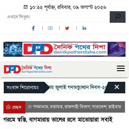
১০:২২ পূর্বাহ্ন, রবিবার, ০৯ অগাস্ট ২০২৬
×
মান্দায় জুলাই গণঅভ্যুত্থান দিবস-২০২৬ উপলক্ষে জ
সংবাদ শিরোনামঃ
গণমাধ্যম
মতামত
রাজশাহী বিভাগ
সারাদেশ
স্লাইডার
,
,
,
,
প্রচ্ছদ
গরমে স্বস্তি, বাগমারায় তালের রসে মাতোয়ারা সবাই