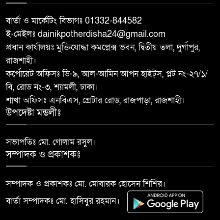
৮
মাদক কারবারি আটক
বার্তা ও মার্কেটিং বিভাগঃ 01332-844582
ই-মেইলঃ dainikpotherdisha24@gmail.com
আত্রাইয়ে ২০ লাখ টাকা মূল্যের ট্রাক্টর
৯
প্রধান কার্যালয়ঃ মুক্তিযোদ্ধা কমপ্লেক্স ভবন, দ্বিতীয় তলা, দুর্গাপুর,
চুরি
রাজশাহী।
কর্পোরেট অফিসঃ ডি-৯, আল-আমিন আপন হাইট্স, প্লট নং-২৭/১/
বাঘা পৌরসভার উন্নয়নে পাঁচটি
বি, রোড নং-৩, শ্যামলী, ঢাকা।
১০
প্রকল্পের উদ্বোধন করলেন সংসদ
শাখা অফিসঃ এনবিএস, গ্রেটার রোড, রাজপাড়া, রাজশাহী।
সদস্য আবু সাঈদ চাঁদ
উপদেষ্টা মন্ডলীঃ
সভাপতিঃ মো. গোলাম রসুল।
সম্পাদক ও প্রকাশকঃ
সম্পাদক ও প্রকাশকঃ মো. মোবারক হোসেন শিশির।
বার্তা সম্পাদকঃ মো. হাসিবুর রহমান।