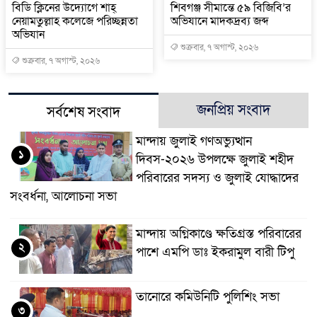
বিডি ক্লিনের উদ্যোগে শাহ্
শিবগঞ্জ সীমান্তে ৫৯ বিজিবি’র
নেয়ামতুল্লাহ কলেজে পরিচ্ছন্নতা
অভিযানে মাদকদ্রব্য জব্দ
অভিযান
শুক্রবার, ৭ অগাস্ট, ২০২৬
শুক্রবার, ৭ অগাস্ট, ২০২৬
জনপ্রিয় সংবাদ
সর্বশেষ সংবাদ
মান্দায় জুলাই গণঅভ্যুত্থান
১
দিবস-২০২৬ উপলক্ষে জুলাই শহীদ
পরিবারের সদস্য ও জুলাই যোদ্ধাদের
সংবর্ধনা, আলোচনা সভা
মান্দায় অগ্নিকাণ্ডে ক্ষতিগ্রস্ত পরিবারের
২
পাশে এমপি ডাঃ ইকরামুল বারী টিপু
তানোরে কমিউনিটি পুলিশিং সভা
৩