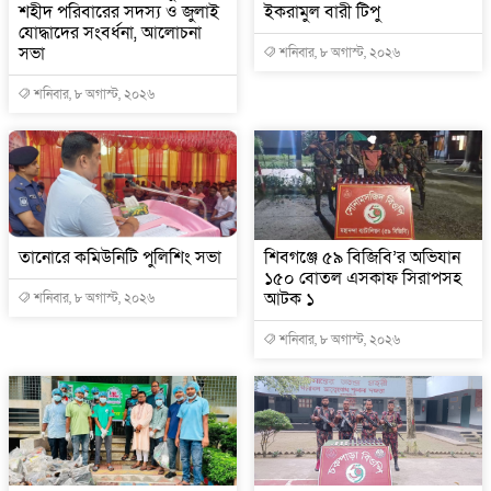
শহীদ পরিবারের সদস্য ও জুলাই
ইকরামুল বারী টিপু
যোদ্ধাদের সংবর্ধনা, আলোচনা
সভা
শনিবার, ৮ অগাস্ট, ২০২৬
শনিবার, ৮ অগাস্ট, ২০২৬
তানোরে কমিউনিটি পুলিশিং সভা
শিবগঞ্জে ৫৯ বিজিবি’র অভিযান
১৫০ বোতল এসকাফ সিরাপসহ
আটক ১
শনিবার, ৮ অগাস্ট, ২০২৬
শনিবার, ৮ অগাস্ট, ২০২৬