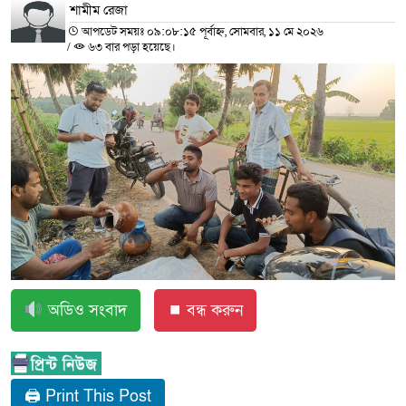
শামীম রেজা
আপডেট সময়ঃ ০৯:০৮:১৫ পূর্বাহ্ন, সোমবার, ১১ মে ২০২৬
/
৬৩ বার পড়া হয়েছে।
অডিও সংবাদ
⏹ বন্ধ করুন
🖨 Print This Post