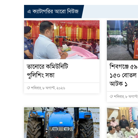
এ ক্যাটাগরির আরো নিউজ
তানোরে কমিউনিটি
শিবগঞ্জে ৫৯
পুলিশিং সভা
১৫০ বোতল 
আটক ১
শনিবার, ৮ অগাস্ট, ২০২৬
শনিবার, ৮ অগাস্