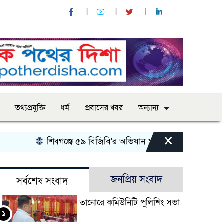
তথ্যপ্রযুক্তি
ধর্ম
প্রবাসের খবর
অন্যান্য
×
শিবগঞ্জে ৫৯ বিজিবি’র অভিযান ১৫০ বোতল এসকাফ সিরাপসহ
জনপ্রিয় সংবাদ
সর্বশেষ সংবাদ
তানোরে কমিউনিটি পুলিশিং সভা
১