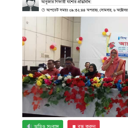
আবুজার গিফারী যশোর প্রতিনিধি:
আপডেট সময়ঃ ০৯:৩২:৪৪ অপরাহ্ন, সোমবার, ৬ অক্টোব
অডিও সংবাদ
⏹ বন্ধ করুন