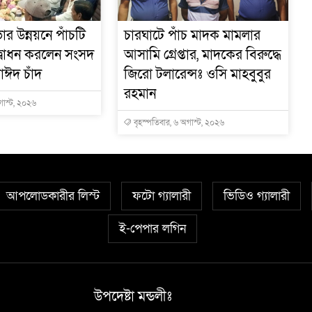
র উন্নয়নে পাঁচটি
চারঘাটে পাঁচ মাদক মামলার
দ্বোধন করলেন সংসদ
আসামি গ্রেপ্তার, মাদকের বিরুদ্ধে
াঈদ চাঁদ
জিরো টলারেন্সঃ ওসি মাহবুবুর
রহমান
গাস্ট, ২০২৬
বৃহস্পতিবার, ৬ অগাস্ট, ২০২৬
আপলোডকারীর লিস্ট
ফটো গ্যালারী
ভিডিও গ্যালারী
ই-পেপার লগিন
উপদেষ্টা মন্ডলীঃ