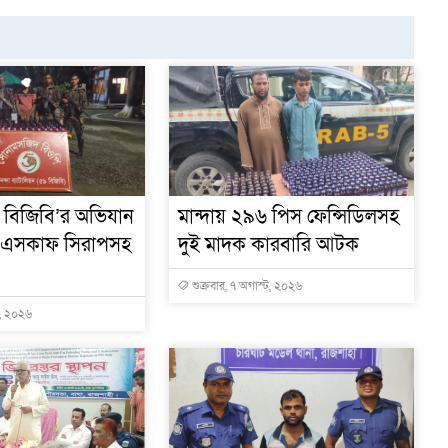
 বিজিবি’র অভিযান
মান্দায় ২৯৬ পিস ফেন্সিডিলসহ
এসকাফ সিরাপসহ
দুই মাদক কারবারি আটক
শুক্রবার, ৭ অগাস্ট, ২০২৬
ট, ২০২৬