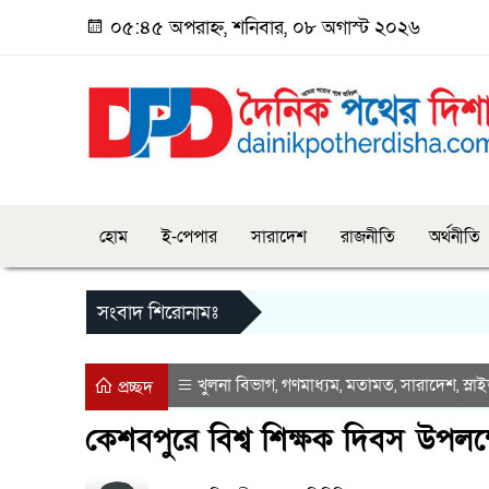
০৫:৪৫ অপরাহ্ন, শনিবার, ০৮ অগাস্ট ২০২৬
হোম
ই-পেপার
সারাদেশ
রাজনীতি
অর্থনীতি
সংবাদ শিরোনামঃ
খুলনা বিভাগ
গণমাধ্যম
মতামত
সারাদেশ
স্লা
,
,
,
,
প্রচ্ছদ
কেশবপুরে বিশ্ব শিক্ষক দিবস উপলক্