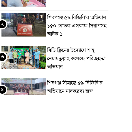
শিবগঞ্জে ৫৯ বিজিবি’র অভিযান
২
১৫০ বোতল এসকাফ সিরাপসহ
আটক ১
বিডি ক্লিনের উদ্যোগে শাহ্
৩
নেয়ামতুল্লাহ কলেজে পরিচ্ছন্নতা
অভিযান
শিবগঞ্জ সীমান্তে ৫৯ বিজিবি’র
৪
অভিযানে মাদকদ্রব্য জব্দ
আত্রাইয়ে সিংসাড়া-ইব্রাহিম নগর
৫
দাড়ির ওপর সরু ব্রিজের স্থলে
প্রশস্ত ব্রিজ নির্মাণের দাবি