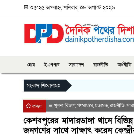
০৫:২৫ অপরাহ্ন, শনিবার, ০৮ অগাস্ট ২০২৬
হোম
ই-পেপার
সারাদেশ
রাজনীতি
অর্থনীতি
সংবাদ শিরোনামঃ
খুলনা বিভাগ
গণমাধ্যম
মতামত
রাজনীতি
সার
,
,
,
,
প্রচ্ছদ
কেশবপুরের মাদারডাঙ্গা থানে বিভ
জনগণের সাথে সাক্ষাৎ করেন কেন্দ্র