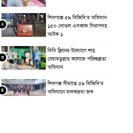
শিবগঞ্জে ৫৯ বিজিবি’র অভিযান
২
১৫০ বোতল এসকাফ সিরাপসহ
আটক ১
বিডি ক্লিনের উদ্যোগে শাহ্
৩
নেয়ামতুল্লাহ কলেজে পরিচ্ছন্নতা
অভিযান
শিবগঞ্জ সীমান্তে ৫৯ বিজিবি’র
৪
অভিযানে মাদকদ্রব্য জব্দ
আত্রাইয়ে সিংসাড়া-ইব্রাহিম নগর
৫
দাড়ির ওপর সরু ব্রিজের স্থলে
প্রশস্ত ব্রিজ নির্মাণের দাবি