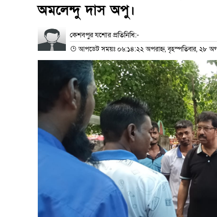
অমলেন্দু দাস অপু।
কেশবপুর যশোর প্রতিনিধি:-
আপডেট সময়ঃ ০৬:১৪:২২ অপরাহ্ন, বৃহস্পতিবার, ২৮ অগ