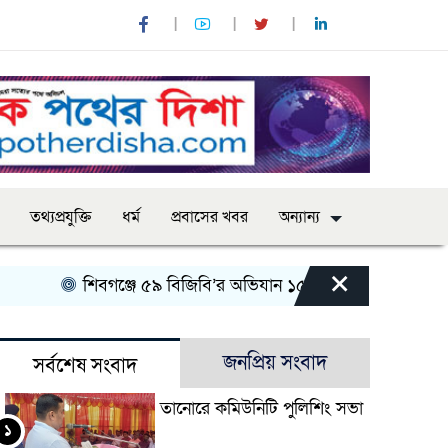
তথ্যপ্রযুক্তি
ধর্ম
প্রবাসের খবর
অন্যান্য
×
শিবগঞ্জে ৫৯ বিজিবি’র অভিযান ১৫০ বোতল এসকাফ সিরাপসহ 
জনপ্রিয় সংবাদ
সর্বশেষ সংবাদ
তানোরে কমিউনিটি পুলিশিং সভা
১