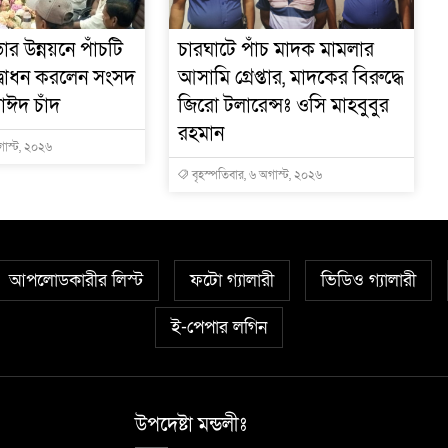
র উন্নয়নে পাঁচটি
চারঘাটে পাঁচ মাদক মামলার
দ্বোধন করলেন সংসদ
আসামি গ্রেপ্তার, মাদকের বিরুদ্ধে
াঈদ চাঁদ
জিরো টলারেন্সঃ ওসি মাহবুবুর
রহমান
গাস্ট, ২০২৬
বৃহস্পতিবার, ৬ অগাস্ট, ২০২৬
আপলোডকারীর লিস্ট
ফটো গ্যালারী
ভিডিও গ্যালারী
ই-পেপার লগিন
উপদেষ্টা মন্ডলীঃ