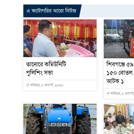
এ ক্যাটাগরির আরো নিউজ
তানোরে কমিউনিটি
শিবগঞ্জে ৫৯
পুলিশিং সভা
১৫০ বোতল 
আটক ১
শনিবার, ৮ অগাস্ট, ২০২৬
শনিবার, ৮ অগাস্