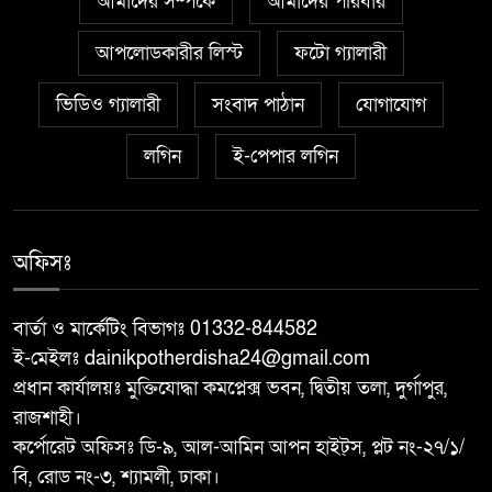
ভারতীয় বিড়ি ও নৌকা জব্দ
আমাদের সম্পর্কে
আমাদের পরিবার
আপলোডকারীর লিস্ট
ফটো গ্যালারী
চাঁপাইনবাবগঞ্জে জাল নোট ও তৈরির
৬
সরঞ্জামসহ ২জন গ্রেপ্তার
ভিডিও গ্যালারী
সংবাদ পাঠান
যোগাযোগ
লগিন
ই-পেপার লগিন
রাজশাহী-১ আসনে বিএনপির
৭
রাজনীতিতে ব্যারিস্টার পরিবারের
বিকল্প নাই
অফিসঃ
তানোরে বিদেশি ফলের দোকানে ক্রেতা
৮
সংকট
বার্তা ও মার্কেটিং বিভাগঃ 01332-844582
ই-মেইলঃ dainikpotherdisha24@gmail.com
কেশরহাটে যুবদল নেতা তুষরের মেয়র
প্রধান কার্যালয়ঃ মুক্তিযোদ্ধা কমপ্লেক্স ভবন, দ্বিতীয় তলা, দুর্গাপুর,
৯
পদপ্রার্থী হিসেবে আত্মপ্রকাশ
রাজশাহী।
কর্পোরেট অফিসঃ ডি-৯, আল-আমিন আপন হাইট্স, প্লট নং-২৭/১/
বি, রোড নং-৩, শ্যামলী, ঢাকা।
মান্দায় জুলাই গণঅভ্যুত্থান