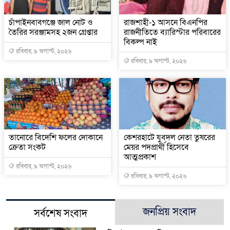
চাঁপাইনবাবগঞ্জে জাল নোট ও
রাজশাহী-১ আসনে বিএনপির
তৈরির সরঞ্জামসহ ২জন গ্রেপ্তার
রাজনীতিতে ব্যারিস্টার পরিবারের
বিকল্প নাই
রবিবার, ৯ অগাস্ট, ২০২৬
রবিবার, ৯ অগাস্ট, ২০২৬
তানোরে বিদেশি ফলের দোকানে
কেশরহাটে যুবদল নেতা তুষরের
ক্রেতা সংকট
মেয়র পদপ্রার্থী হিসেবে
আত্মপ্রকাশ
রবিবার, ৯ অগাস্ট, ২০২৬
রবিবার, ৯ অগাস্ট, ২০২৬
জনপ্রিয় সংবাদ
সর্বশেষ সংবাদ