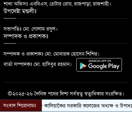
১০
শাখা অফিসঃ এনবিএস, গ্রেটার রোড, রাজপাড়া, রাজশাহী।
দিবস-২০২৬ উপলক্ষে জুলাই শহীদ
উপদেষ্টা মন্ডলীঃ
পরিবারের সদস্য ও জুলাই যোদ্ধাদের
সংবর্ধনা, আলোচনা সভা
সভাপতিঃ মো. গোলাম রসুল।
সম্পাদক ও প্রকাশকঃ
সম্পাদক ও প্রকাশকঃ মো. মোবারক হোসেন শিশির।
বার্তা সম্পাদকঃ মো. হাসিবুর রহমান।
©২০২৫-২৬ দৈনিক পথের দিশা সর্বস্বত্ব স্বত্বাধিকার সংরক্ষিত।
সংবাদ শিরোনামঃ
কালিয়াকৈর সরকারি কলেজের অধ্যক্ষ ও উপাধ্যক্ষের 
সকল কারিগরী সহযোগিতায়ঃ
Success Life IT