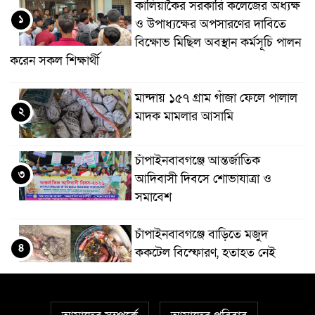
কালিয়াকৈর সরকারি কলেজের অধ্যক্ষ
১
ও উপাধ্যক্ষের অপসারণের দাবিতে
বিক্ষোভ মিছিল অবস্থান কর্মসূচি পালন
করেন সকল শিক্ষার্থী
মান্দায় ১৫৭ গ্রাম গাঁজা ফেলে পালাল
২
মাদক মামলার আসামি
চাঁপাইনবাবগঞ্জে আন্তর্জাতিক
৩
আদিবাসী দিবসে শোভাযাত্রা ও
সমাবেশ
চাঁপাইনবাবগঞ্জে বাড়িতে মজুদ
৪
ককটেল বিস্ফোরণ, হতাহত নেই
গোমস্তাপুর সীমান্তে ৫ লাখ ৫৯ হাজার
৫