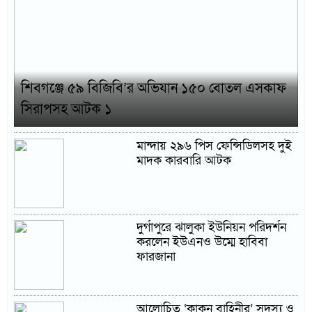
শিবগঞ্জে ৫৯ বিজিবি’র অভিযান ১৫০ বোতল এসকাফ
সিরাপসহ আটক ১
মান্দায় ২৯৬ পিস ফেন্সিডিলসহ দুই
মাদক কারবারি আটক
দুর্গাপুরে ঝালুকা ইউনিয়ন পরিদর্শন
করলেন ইউএনও উম্মে হাবিবা
ফারজানা
আলোচিত ‘কাকন বাহিনীর’ সদস্য ও