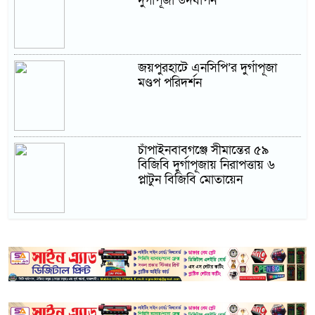
দুর্গাপূজা উদযাপন
জয়পুরহাটে এনসিপি’র দুর্গাপূজা
মণ্ডপ পরিদর্শন
চাঁপাইনবাবগঞ্জে সীমান্তের ৫৯
বিজিবি দুর্গাপূজায় নিরাপত্তায় ৬
প্লাটুন বিজিবি মোতায়েন