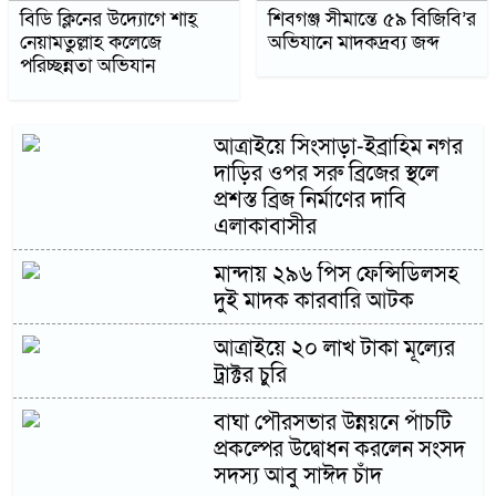
বিডি ক্লিনের উদ্যোগে শাহ্
শিবগঞ্জ সীমান্তে ৫৯ বিজিবি’র
নেয়ামতুল্লাহ কলেজে
অভিযানে মাদকদ্রব্য জব্দ
পরিচ্ছন্নতা অভিযান
আত্রাইয়ে সিংসাড়া-ইব্রাহিম নগর
দাড়ির ওপর সরু ব্রিজের স্থলে
প্রশস্ত ব্রিজ নির্মাণের দাবি
এলাকাবাসীর
মান্দায় ২৯৬ পিস ফেন্সিডিলসহ
দুই মাদক কারবারি আটক
আত্রাইয়ে ২০ লাখ টাকা মূল্যের
ট্রাক্টর চুরি
বাঘা পৌরসভার উন্নয়নে পাঁচটি
প্রকল্পের উদ্বোধন করলেন সংসদ
সদস্য আবু সাঈদ চাঁদ