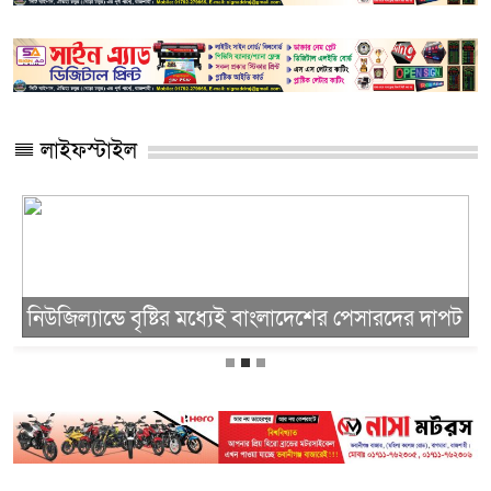
লাইফস্টাইল
নিউজিল্যান্ডে বৃষ্টির মধ্যেই বাংলাদেশের পেসারদের দাপট