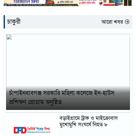
চাকুরী
আরো খবর
চাঁপাইনবাবগঞ্জ সরকারি মহিলা কলেজে ইন-হাউস
প্রশিক্ষণ প্রোগ্রাম অনুষ্ঠিত
বড়াইগ্রামে ট্রাক ও মাইক্রোবাস
মুখোমুখি সংঘর্ষে নিহত ৮