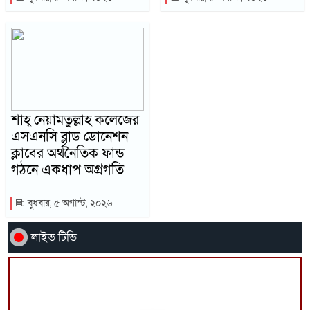
শাহ্ নেয়ামতুল্লাহ কলেজের
এসএনসি ব্লাড ডোনেশন
ক্লাবের অর্থনৈতিক ফান্ড
গঠনে একধাপ অগ্রগতি
বুধবার, ৫ অগাস্ট, ২০২৬
লাইভ টিভি