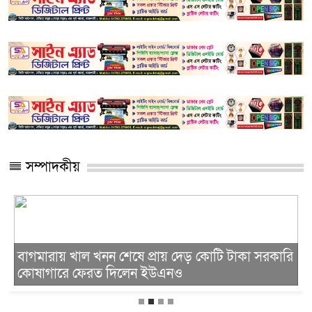
সম্পাদকীয়
বাগমারায় খাল খনন শেষে প্রায় দেড় কোটি টাকা সরকারি
কোষাগারে ফেরত দিলেন ইউএনও