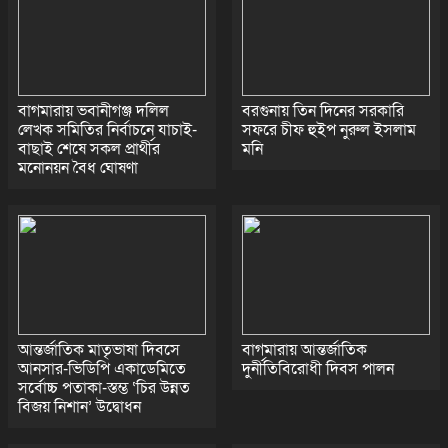
বাগমারায় ভবানীগঞ্জ দলিল
বরগুনায় তিন দিনের সরকারি
লেখক সমিতির নির্বাচনে যাচাই-
সফরে চীফ হুইপ নুরুল ইসলাম
বাছাই শেষে সকল প্রার্থীর
মনি
মনোনয়ন বৈধ ঘোষণা
আন্তর্জাতিক মাতৃভাষা দিবসে
বাগমারায় আন্তর্জাতিক
আনসার-ভিডিপি একাডেমিতে
দুর্নীতিবিরোধী দিবস পালন
সর্বোচ্চ পতাকা-স্তম্ভ ‘চির উন্নত
বিজয় নিশান’ উদ্বোধন