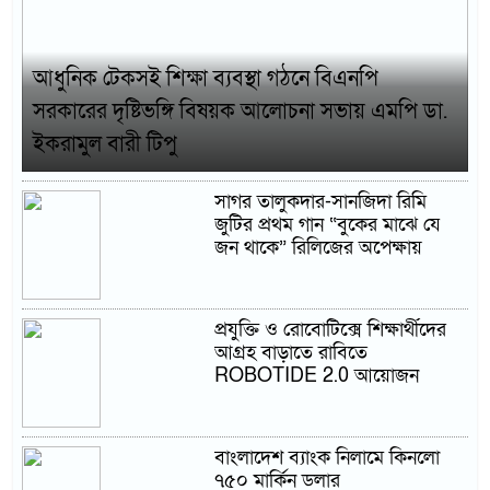
আধুনিক টেকসই শিক্ষা ব্যবস্থা গঠনে বিএনপি
সরকারের দৃষ্টিভঙ্গি বিষয়ক আলোচনা সভায় এমপি ডা.
ইকরামুল বারী টিপু
সাগর তালুকদার-সানজিদা রিমি
জুটির প্রথম গান “বুকের মাঝে যে
জন থাকে” রিলিজের অপেক্ষায়
প্রযুক্তি ও রোবোটিক্সে শিক্ষার্থীদের
আগ্রহ বাড়াতে রাবিতে
ROBOTIDE 2.0 আয়োজন
বাংলাদেশ ব্যাংক নিলামে কিনলো
৭৫০ মার্কিন ডলার