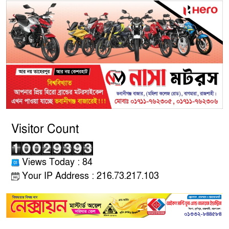
আত্রাইয়ে ২০ লাখ টাকা মূল্যের ট্রাক্টর
চুরি
বাঘা পৌরসভার উন্নয়নে পাঁচটি
প্রকল্পের উদ্বোধন করলেন সংসদ
সদস্য আবু সাঈদ চাঁদ
Visitor Count
চারঘাটে পাঁচ মাদক মামলার আসামি
গ্রেপ্তার, মাদকের বিরুদ্ধে জিরো
টলারেন্সঃ ওসি মাহবুবুর রহমান
Views Today : 84
Your IP Address : 216.73.217.103
বরেন্দ্র বহুমুখী উন্নয়ন কর্তৃপক্ষ
(বিএমডিএ)-এর পরিচালনা বোর্ডের
সদস্য হলেন শফিকুল আলম সমাপ্ত