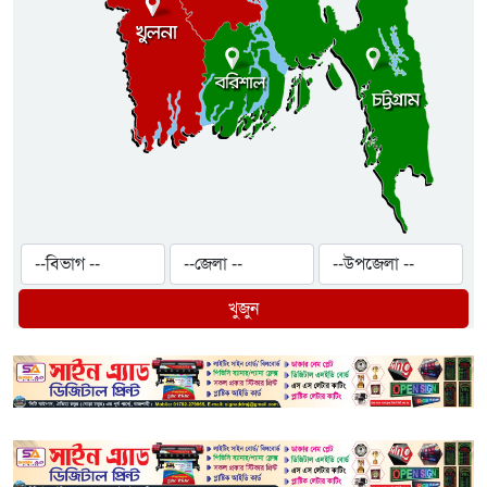
খুজুন