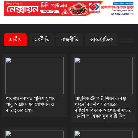
দুর্গাপুরে ঝালুকা ইউনিয়ন পরিদর্শন
করলেন ইউএনও উম্মে হাবিবা
ফারজানা
জাতীয়
অর্থনীতি
রাজনীতি
আন্তর্জাতিক
পাবনায় নবাগত পুলিশ সুপার
আধুনিক টেকসই শিক্ষা ব্যবস্থা
আবু আশ্রাফ এর যোগদান ও
গঠনে বিএনপি সরকারের
দায়িত্বভার গ্রহণ
দৃষ্টিভঙ্গি বিষয়ক আলোচনা সভায়
এমপি ডা. ইকরামুল বারী টিপু