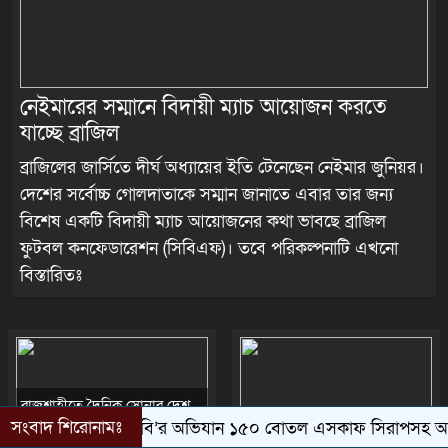
নেইমারের সম্মানে বিদায়ী ম্যাচ আয়োজন করতে
যাচ্ছে ব্রাজিল
ব্রাজিলের জার্সিতে দীর্ঘ অধ্যায়ের ইতি টেনেছেন নেইমার জুনিয়র।
দেশের সর্বোচ্চ গোলদাতাকে সম্মান জানাতে এবার তার জন্য
বিশেষ একটি বিদায়ী ম্যাচ আয়োজনের কথা ভাবছে ব্রাজিল
ফুটবল কনফেডারেশন (সিবিএফ)। তবে পরিকল্পনাটি এখনো
বিস্তারিতঃ
রাজশাহীতে দৈনিক সোনার দেশ
পত্রিকা অফিসে আগুন, পুড়ে ছাঁই
দুর্গাপুরে বর্ণিল আয়োজনে বাংলা
সংবাদ শিরোনামঃ
 ৫৯ বিজিবি’র অভিযান ১৫০ বোতল এসকাফ সিরাপসহ আটক ১
বিডি
প্রয়োজনীয় নথিপত্র
নববর্ষ ১৪৩৩ উদযাপন