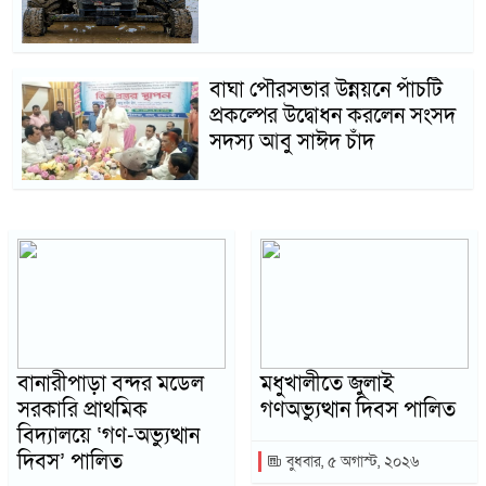
বাঘা পৌরসভার উন্নয়নে পাঁচটি
প্রকল্পের উদ্বোধন করলেন সংসদ
সদস্য আবু সাঈদ চাঁদ
বানারীপাড়া বন্দর মডেল
মধুখালীতে জুলাই
সরকারি প্রাথমিক
গণঅভ্যুত্থান দিবস পালিত
বিদ্যালয়ে ‘গণ-অভ্যুত্থান
দিবস’ পালিত
বুধবার, ৫ অগাস্ট, ২০২৬