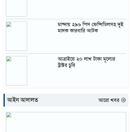
মান্দায় ২৯৬ পিস ফেন্সিডিলসহ দুই
মাদক কারবারি আটক
আত্রাইয়ে ২০ লাখ টাকা মূল্যের
ট্রাক্টর চুরি
আইন আদালত
আরো খবর