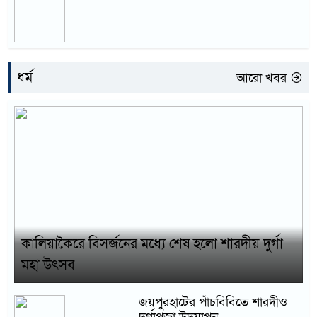
ধর্ম
আরো খবর
কালিয়াকৈরে বিসর্জনের মধ্যে শেষ হলো শারদীয় দুর্গা
মহা উৎসব
জয়পুরহাটের পাঁচবিবিতে শারদীও