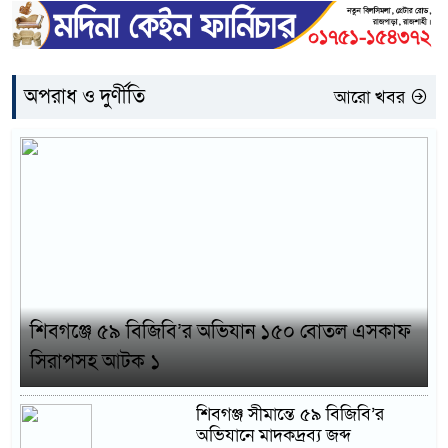
অপরাধ ও দুর্ণীতি
আরো খবর
শিবগঞ্জে ৫৯ বিজিবি’র অভিযান ১৫০ বোতল এসকাফ
সিরাপসহ আটক ১
শিবগঞ্জ সীমান্তে ৫৯ বিজিবি’র
অভিযানে মাদকদ্রব্য জব্দ