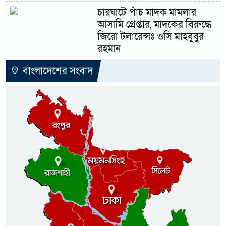
চারঘাটে পাঁচ মাদক মামলার
আসামি গ্রেপ্তার, মাদকের বিরুদ্ধে
জিরো টলারেন্সঃ ওসি মাহবুবুর
রহমান
বাংলাদেশের সংবাদ