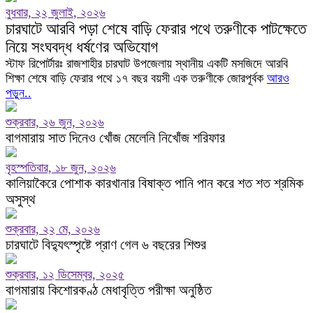
বুধবার, ২২ জুলাই, ২০২৬
চারঘাটে আরবি পড়া শেষে বাড়ি ফেরার পথে তরুণীকে পাটক্ষেতে
নিয়ে সংঘবদ্ধ ধর্ষণের অভিযোগ
স্টাফ রিপোর্টারঃ রাজশাহীর চারঘাট উপজেলায় স্থানীয় একটি মসজিদে আরবি
শিক্ষা শেষে বাড়ি ফেরার পথে ১৭ বছর বয়সী এক তরুণীকে জোরপূর্বক
আরও
পড়ুন..
শুক্রবার, ২৬ জুন, ২০২৬
বাগমারায় সাত দিনেও খোঁজ মেলেনি নিখোঁজ শরিফার
বৃহস্পতিবার, ১৮ জুন, ২০২৬
কালিয়াকৈরে পোশাক কারখানার বিষাক্ত পানি পান করে শত শত শ্রমিক
অসুস্থ
শুক্রবার, ২২ মে, ২০২৬
চারঘাটে বিদ্যুৎস্পৃষ্টে প্রাণ গেল ৬ বছরের শিশুর
শুক্রবার, ১২ ডিসেম্বর, ২০২৫
বাগমারায় কিশোরকণ্ঠ মেধাবৃত্তি পরীক্ষা অনুষ্ঠিত