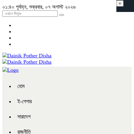
×
০১:৪০ পূর্বাহ্ন, শুক্রবার, ০৭ অগাস্ট ২০২৬
হোম
ই-পেপার
সারাদেশ
রাজনীতি