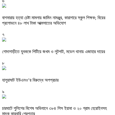
৬
বাগমারায় হত্যা চেষ্টা মামলায় জামিন নামঞ্জুর, কারাগারে স্কুল শিক্ষক; বিয়ের
প্রলোভনে ৪৮ লাখ টাকা আত্মসাতের অভিযোগ
৭
গোদাগাড়ীতে যুবককে পিটিয়ে জখম ও লুটপাট, মডেল থানায় এজাহার দায়ের
৮
হালুয়াঘাট ইউএনও’র বিরুদ্ধে অপপ্রচার
৯
চারঘাটে পুলিশের বিশেষ অভিযানে ৩৮৪ পিস ইয়াবা ও ২০ গ্রাম হেরোইনসহ
মাদক কারবারি গ্রেপ্তার