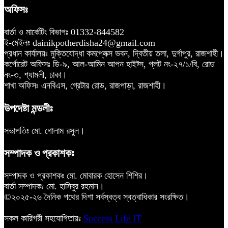
অফিসঃ
বার্তা ও মার্কেটিং বিভাগঃ 01332-844582
ই-মেইলঃ dainikpotherdisha24@gmail.com
প্রধান কার্যালয়ঃ মুক্তিযোদ্ধা কমপ্লেক্স ভবন, দ্বিতীয় তলা, দুর্গাপুর, রাজশাহী।
কর্পোরেট অফিসঃ ডি-৯, আল-আমিন আপন হাইট্স, প্লট নং-২৭/১/বি, রোড
নং-৩, শ্যামলী, ঢাকা।
শাখা অফিসঃ এনবিএস, গ্রেটার রোড, রাজপাড়া, রাজশাহী।
উপদেষ্টা মন্ডলীঃ
সভাপতিঃ মো. গোলাম রসুল।
সম্পাদক ও প্রকাশকঃ
সম্পাদক ও প্রকাশকঃ মো. মোবারক হোসেন শিশির।
বার্তা সম্পাদকঃ মো. হাসিবুর রহমান।
©২০২৫-২৬ দৈনিক পথের দিশা সর্বস্বত্ব স্বত্বাধিকার সংরক্ষিত।
সকল কারিগরী সহযোগিতায়ঃ
Success Life IT