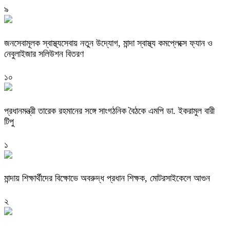
৯
জনসেবামূলক স্বাস্থ্যসেবায় নতুন উদ্যোগ, মান্দা স্বাস্থ্য কমপ্লেক্সে ফ্যান ও
নেবুলাইজার সলিউশন বিতরণ
১০
প্রধানমন্ত্রী তারেক রহমানের সঙ্গে সাংগঠনিক বৈঠকে এমপি ডা. ইকরামুল বারী
টিপু
১
মান্দায় শিক্ষার্থীদের বিক্ষোভে অবরুদ্ধ প্রধান শিক্ষক, মোটরসাইকেলে আগুন
২